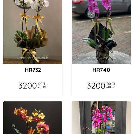
HR732
HR740
3200
3200
,00 TL
,00 TL
+KDV
+KDV