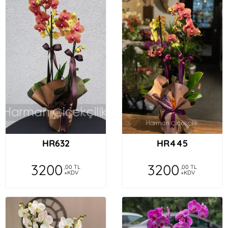
HR632
HR445
3200
3200
,00 TL
,00 TL
+KDV
+KDV