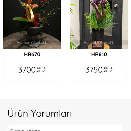
HR670
HR810
3700
3750
,00 TL
,00 TL
+KDV
+KDV
Ürün Yorumları