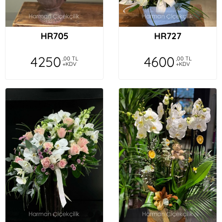
HR705
HR727
4250
4600
,00 TL
,00 TL
+KDV
+KDV