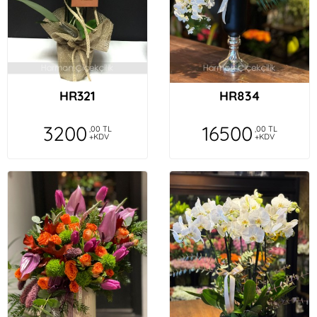
HR321
HR834
3200
16500
,00 TL
,00 TL
+KDV
+KDV