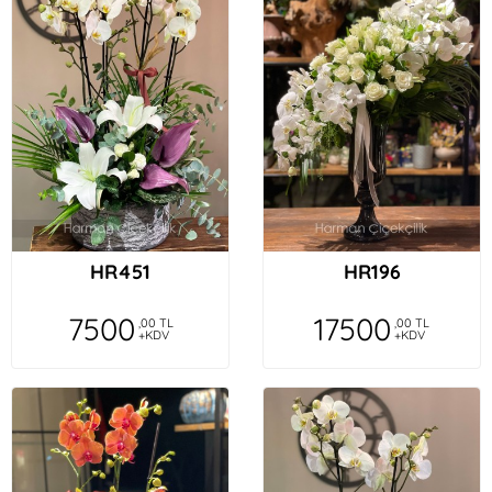
HR451
HR196
7500
17500
,00 TL
,00 TL
+KDV
+KDV