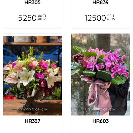
HR305
HR839
5250
12500
,00 TL
,00 TL
+KDV
+KDV
HR337
HR603