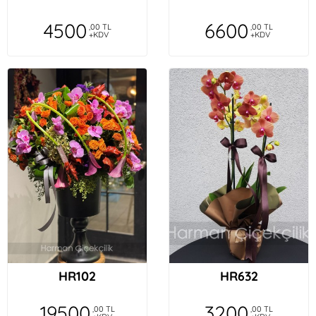
4500
6600
,00 TL
,00 TL
+KDV
+KDV
HR102
HR632
19500
3200
,00 TL
,00 TL