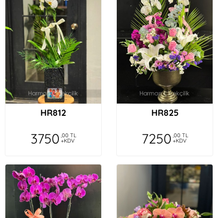
HR812
HR825
3750
7250
,00 TL
,00 TL
+KDV
+KDV