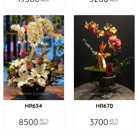
+KDV
+KDV
HR634
HR670
8500
3700
,00 TL
,00 TL
+KDV
+KDV