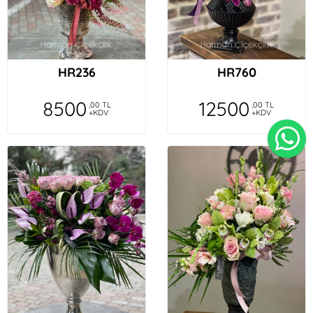
HR236
HR760
8500
12500
,00 TL
,00 TL
+KDV
+KDV