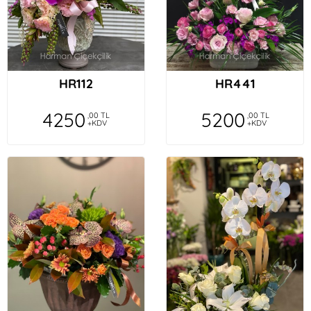
HR112
HR441
4250
5200
,00 TL
,00 TL
+KDV
+KDV