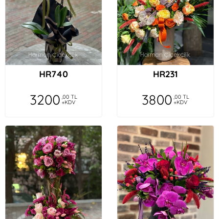
HR740
HR231
3200
3800
,00 TL
,00 TL
+KDV
+KDV