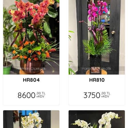
HR804
HR810
8600
3750
,00 TL
,00 TL
+KDV
+KDV