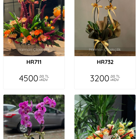
HR711
HR732
4500
3200
,00 TL
,00 TL
+KDV
+KDV