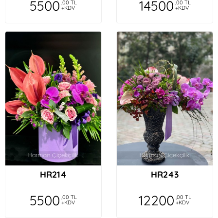
5500
14500
,00 TL
,00 TL
+KDV
+KDV
HR214
HR243
5500
12200
,00 TL
,00 TL
+KDV
+KDV