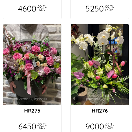
4600
5250
,00 TL
,00 TL
+KDV
+KDV
HR275
HR276
6450
9000
,00 TL
,00 TL
+KDV
+KDV