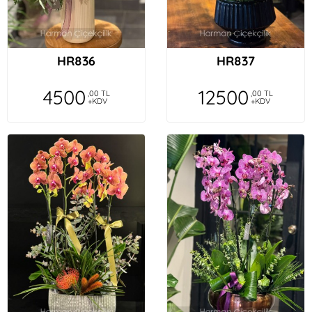
HR836
HR837
4500
12500
,00 TL
,00 TL
+KDV
+KDV