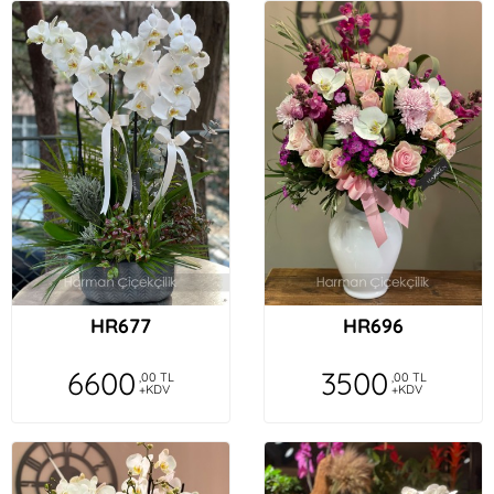
HR677
HR696
6600
3500
,00 TL
,00 TL
+KDV
+KDV