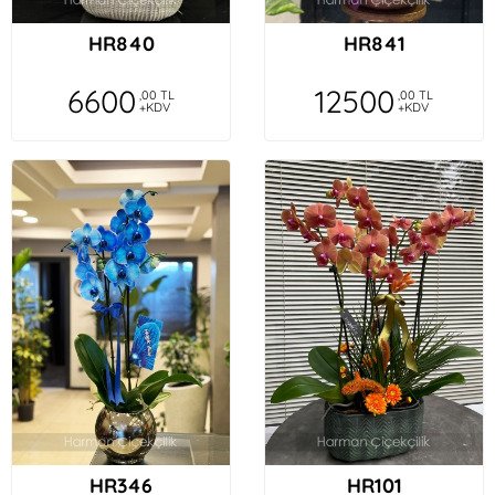
HR840
HR841
6600
12500
,00 TL
,00 TL
+KDV
+KDV
HR346
HR101