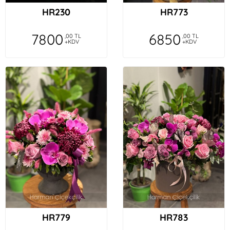
HR230
HR773
7800
6850
,00 TL
,00 TL
+KDV
+KDV
HR779
HR783