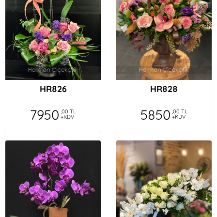
HR826
HR828
7950
5850
,00 TL
,00 TL
+KDV
+KDV