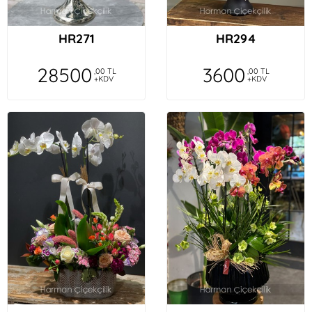
HR271
HR294
28500
3600
,00 TL
,00 TL
+KDV
+KDV