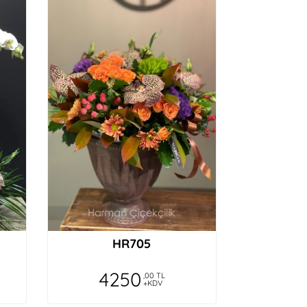
HR705
4250
,00 TL
+KDV