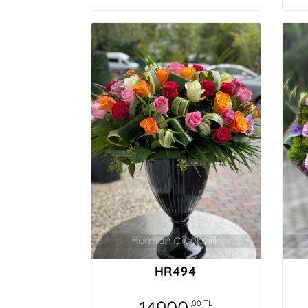
HR494
14900
,00 TL