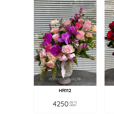
HR112
4250
,00 TL
+KDV