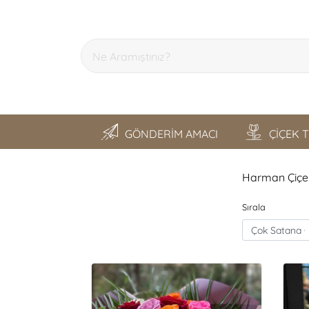
GÖNDERİM AMACI
ÇİÇEK 
SON GEZDİKLERİM
Harman Çiçekç
Sırala