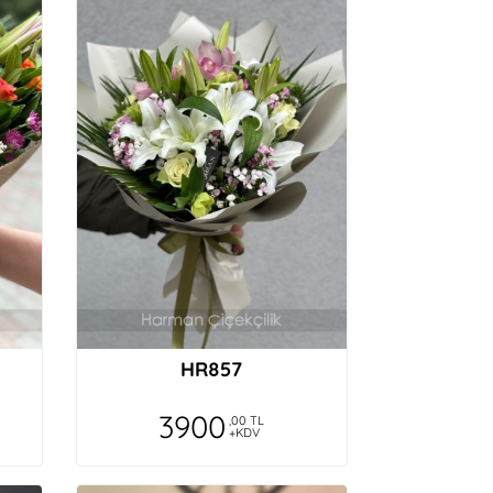
HR857
3900
,00 TL
+KDV