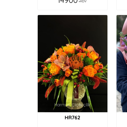
+KDV
HR762