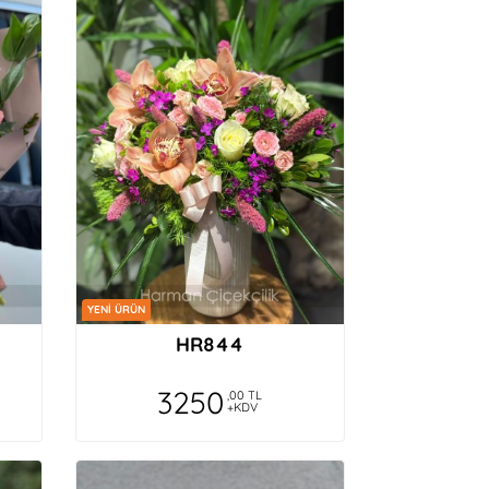
YENİ ÜRÜN
HR844
3250
,00 TL
+KDV