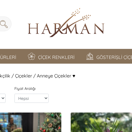
TÜRLERİ
ÇİÇEK RENKLERİ
GÖSTERİŞLİ Çİ
ilik / Çiçekler / Anneye Çiçekler ♥️
Fiyat Aralığı