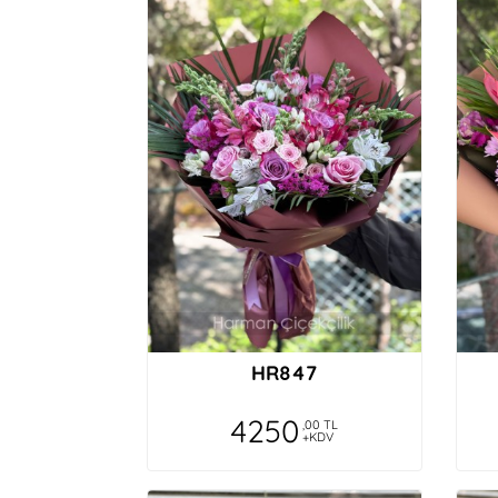
HR847
4250
,00 TL
+KDV