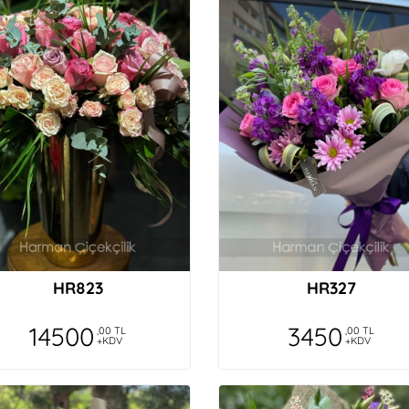
HR823
HR327
14500
3450
,00 TL
,00 TL
+KDV
+KDV