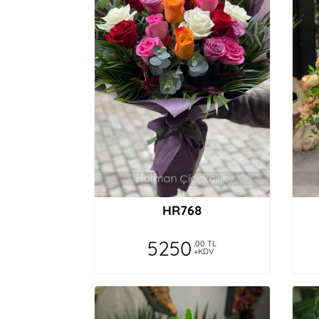
HR768
5250
,00 TL
+KDV