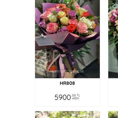
HR808
5900
,00 TL
+KDV