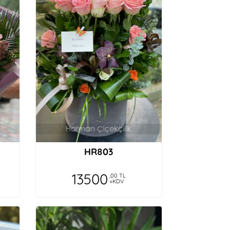
HR803
13500
,00 TL
+KDV