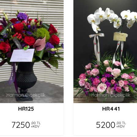
HR125
HR441
7250
5200
,00 TL
,00 TL
+KDV
+KDV