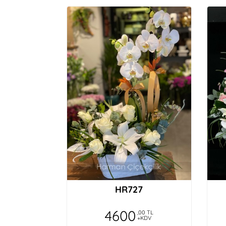
HR727
4600
,00 TL
+KDV