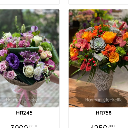
HR245
HR758
3900
4250
,00 TL
,00 TL