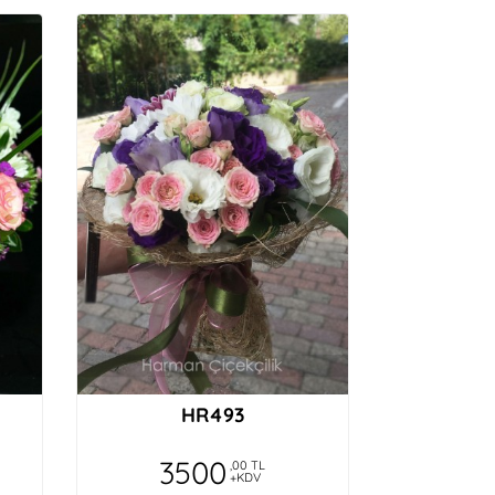
HR493
3500
,00 TL
+KDV