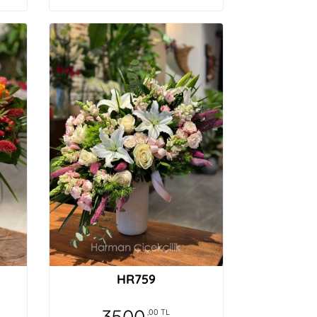
HR759
3500
,00 TL