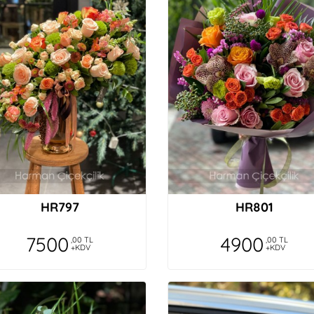
HR797
HR801
7500
4900
,00 TL
,00 TL
+KDV
+KDV