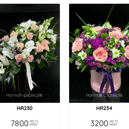
HR230
HR234
7800
3200
,00 TL
,00 TL
+KDV
+KDV