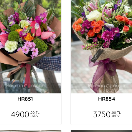
HR851
HR854
4900
3750
,00 TL
,00 TL
+KDV
+KDV