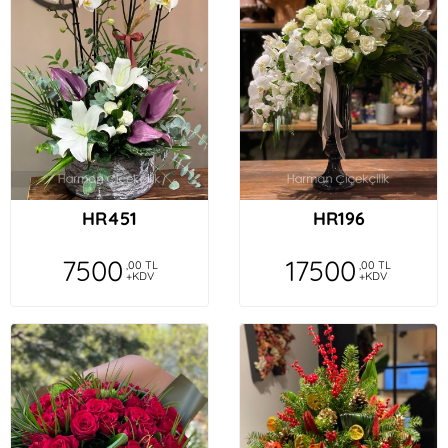
HR451
HR196
7500
17500
,00 TL
,00 TL
+KDV
+KDV