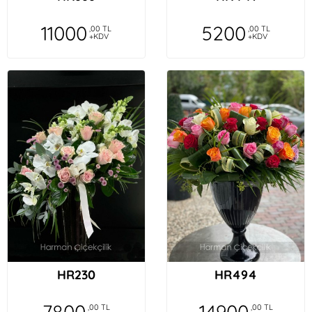
11000
5200
,00 TL
,00 TL
+KDV
+KDV
HR230
HR494
7800
14900
,00 TL
,00 TL