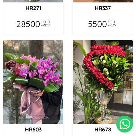
HR271
HR337
28500
5500
,00 TL
,00 TL
+KDV
+KDV
HR603
HR678