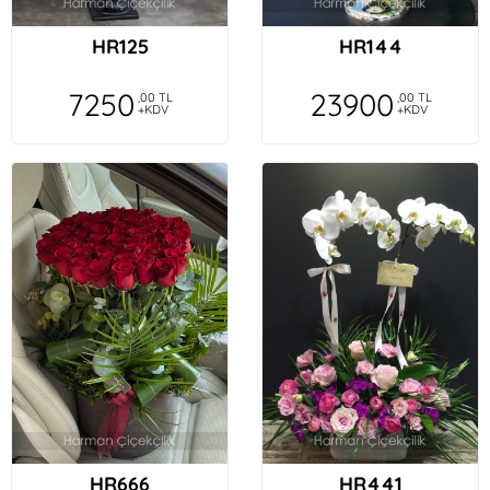
HR125
HR144
7250
23900
,00 TL
,00 TL
+KDV
+KDV
HR666
HR441