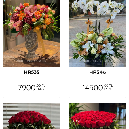
HR533
HR546
7900
14500
,00 TL
,00 TL
+KDV
+KDV