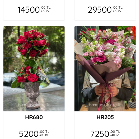
14500
29500
,00 TL
,00 TL
+KDV
+KDV
HR680
HR205
5200
7250
,00 TL
,00 TL
+KDV
+KDV