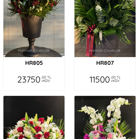
HR805
HR807
23750
11500
,00 TL
,00 TL
+KDV
+KDV