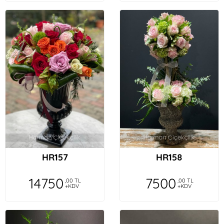
HR157
HR158
14750
7500
,00 TL
,00 TL
+KDV
+KDV