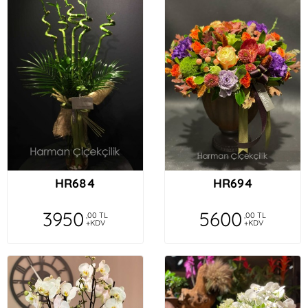
HR684
HR694
3950
5600
,00 TL
,00 TL
+KDV
+KDV