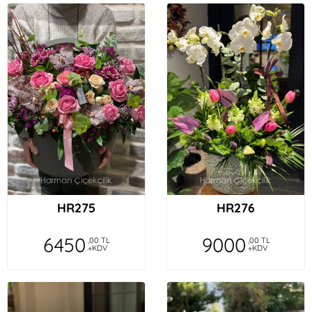
HR275
HR276
6450
9000
,00 TL
,00 TL
+KDV
+KDV