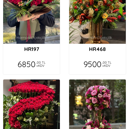
HR197
HR468
6850
9500
,00 TL
,00 TL
+KDV
+KDV