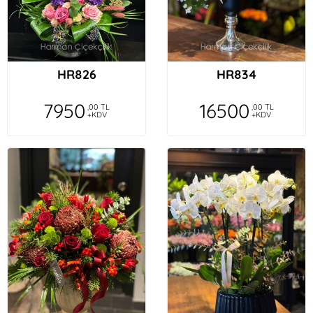
HR826
HR834
7950
16500
,00 TL
,00 TL
+KDV
+KDV