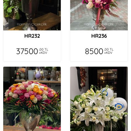
HR232
HR236
37500
8500
,00 TL
,00 TL
+KDV
+KDV