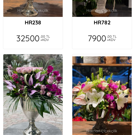
HR238
HR782
32500
7900
,00 TL
,00 TL
+KDV
+KDV