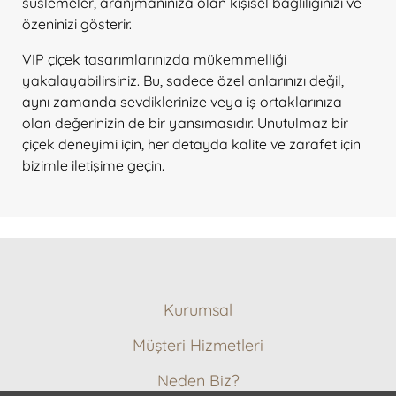
süslemeler, aranjmanınıza olan kişisel bağlılığınızı ve
özeninizi gösterir.
VIP çiçek tasarımlarınızda mükemmelliği
yakalayabilirsiniz. Bu, sadece özel anlarınızı değil,
aynı zamanda sevdiklerinize veya iş ortaklarınıza
olan değerinizin de bir yansımasıdır. Unutulmaz bir
çiçek deneyimi için, her detayda kalite ve zarafet için
bizimle iletişime geçin.
Kurumsal
Hakkımızda
Müşteri Hizmetleri
Ödeme Metodları
Müşteri Hizmetleri
Memnuniyet Garantisi
Neden Biz?
İptal ve İade Koşulları