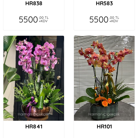
HR838
HR583
5500
5500
,00 TL
,00 TL
+KDV
+KDV
HR841
HR101