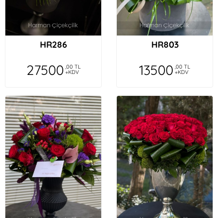
HR286
HR803
27500
13500
,00 TL
,00 TL
+KDV
+KDV