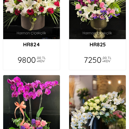
HR824
HR825
9800
7250
,00 TL
,00 TL
+KDV
+KDV