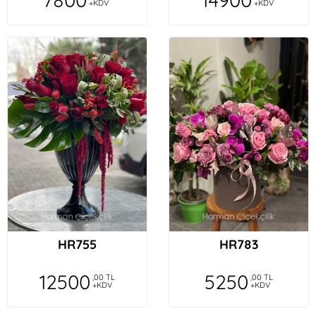
+KDV
+KDV
HR755
HR783
12500
5250
,00 TL
,00 TL
+KDV
+KDV