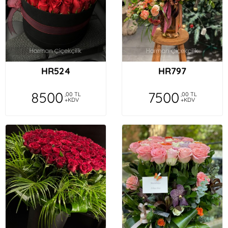
HR524
HR797
8500
7500
,00 TL
,00 TL
+KDV
+KDV