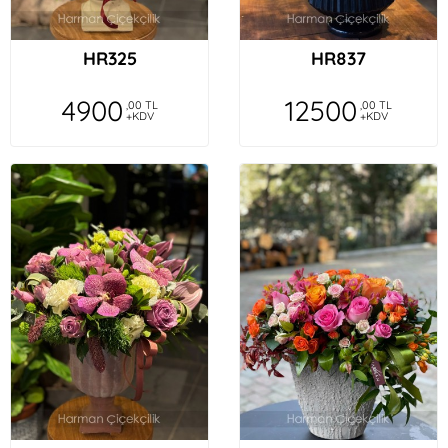
HR325
HR837
4900
12500
,00 TL
,00 TL
+KDV
+KDV