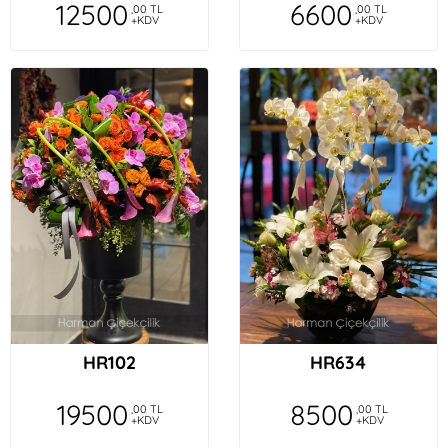
12500
6600
,00 TL
,00 TL
+KDV
+KDV
HR102
HR634
19500
8500
,00 TL
,00 TL
+KDV
+KDV