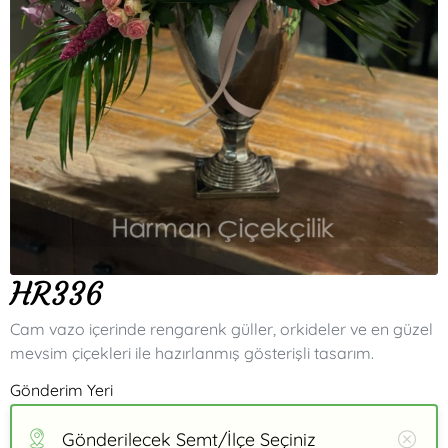
HR336
Cam vazo içerinde rengarenk güller, orkideler ve en güzel
mevsim çiçekleri ile hazırlanmış gösterişli tasarım.
Gönderim Yeri
Gönderilecek Semt/İlçe Seçiniz