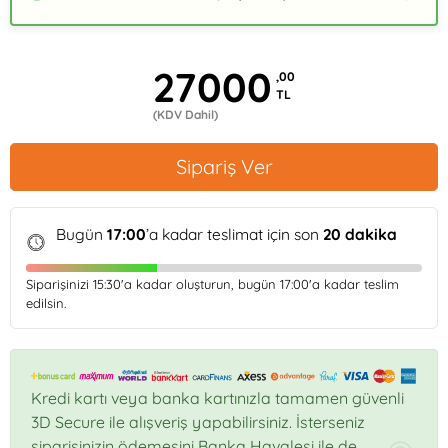
27000
,00
TL
(KDV Dahil)
Sipariş Ver
Bugün
17:00
’a kadar teslimat için son
20
dakika
Siparişinizi
15:30
'a kadar oluşturun, bugün
17:00
'a kadar teslim
edilsin.
Kredi kartı veya banka kartınızla tamamen güvenli
3D Secure ile alışveriş yapabilirsiniz. İsterseniz
siparişinizin ödemesini Banka Havalesi ile de