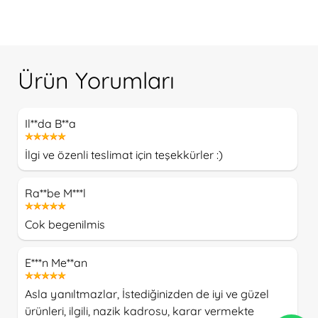
Ürün Yorumları
Il**da B**a
İlgi ve özenli teslimat için teşekkürler :)
Ra**be M***l
Cok begenilmis
E***n Me**an
Asla yanıltmazlar, İstediğinizden de iyi ve güzel
ürünleri, ilgili, nazik kadrosu, karar vermekte