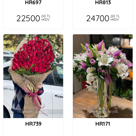
HR697
HR813
22500
24700
,00 TL
,00 TL
+KDV
+KDV
HR739
HR171