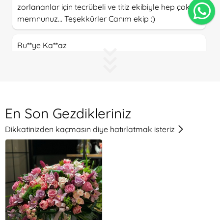
zorlananlar için tecrübeli ve titiz ekibiyle hep çok
memnunuz... Teşekkürler Canım ekip :)
Ru**ye Ka**az
Çiçekler çok taze, hizmet kalitesi üst düzey.
Emekleri için çok teşekkür ederim.
Ka****an Se***ad
En Son Gezdikleriniz
Her zaman ozenli ve guzel. Tesekkurler.
Dikkatinizden kaçmasın diye hatırlatmak isteriz
A**a Yaz****glu
Her şey çok iyiydi. Özellikle müşteri ilişkilerinin
cevapları hızlı ve ilgisi çok iyiydi. Teşekkürler.
Go**an Di**ci