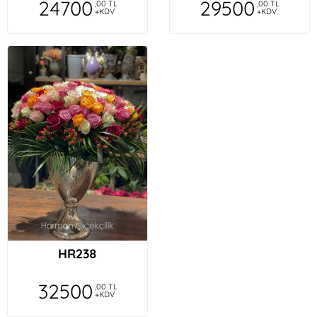
24700
29500
,00 TL
,00 TL
+KDV
+KDV
HR238
32500
,00 TL
+KDV