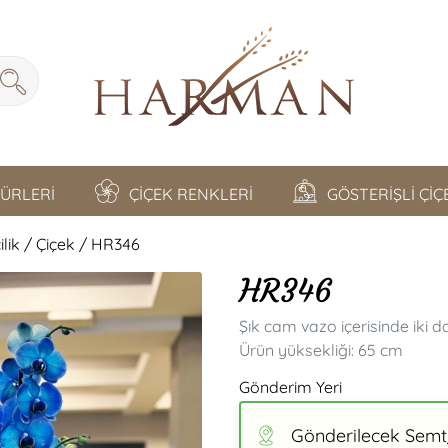
TÜRLERİ
ÇİÇEK RENKLERİ
GÖSTERİŞLİ Çİ
lik / Çiçek / HR346
HR346
Şık cam vazo içerisinde iki d
Ürün yüksekliği: 65 cm
Gönderim Yeri
Gönderilecek Semt/