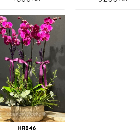
HR846