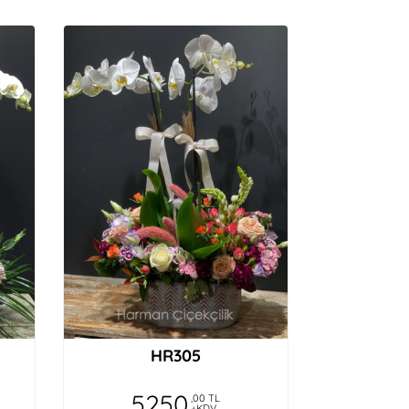
HR305
5250
,00 TL
+KDV