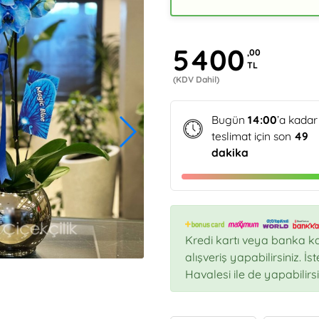
5400
,00
TL
(KDV Dahil)
Bugün
14:00
’a kadar
teslimat için son
49
dakika
Kredi kartı veya banka ka
alışveriş yapabilirsiniz. İ
Havalesi ile de yapabilirsi