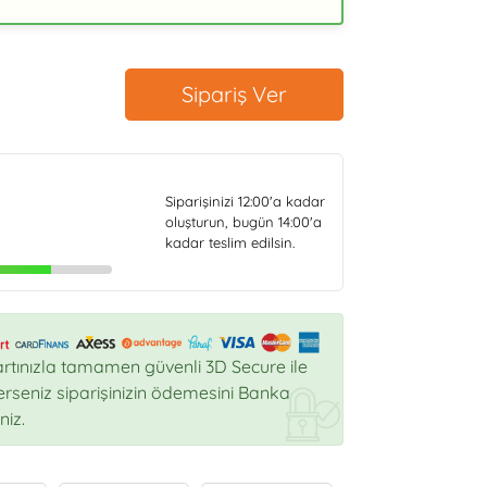
Sipariş Ver
Siparişinizi
12:00
'a kadar
oluşturun, bugün
14:00
'a
kadar teslim edilsin.
rtınızla tamamen güvenli 3D Secure ile
sterseniz siparişinizin ödemesini Banka
niz.