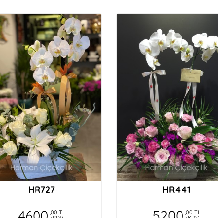
HR727
HR441
4600
5200
,00 TL
,00 TL
+KDV
+KDV