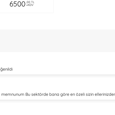
6500
,00 TL
+KDV
ğenildi
k memnunum Bu sektörde bana göre en özeli sizin ellerinizden 