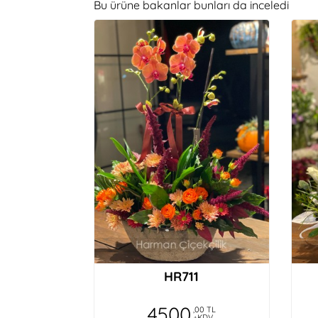
Bu ürüne bakanlar bunları da inceledi
HR711
4500
,00 TL
+KDV