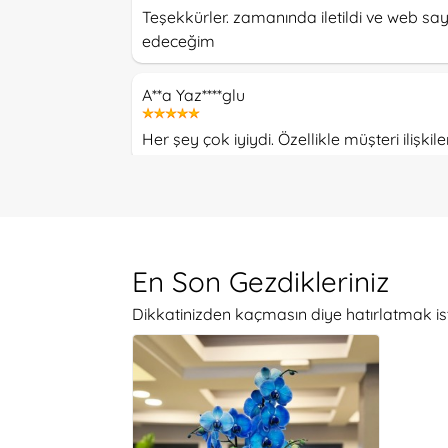
Teşekkürler. zamanında iletildi ve web sayf
edeceğim
A**a Yaz****glu
Her şey çok iyiydi. Özellikle müşteri ilişkiler
N***n Mu****ar
Teşekkür ederim ,gayet güzeldi.
En Son Gezdikleriniz
E**a Bez*****glu
Dikkatinizden kaçmasın diye hatırlatmak is
Çok teşekkürler, çok memnunum.
E**n Ka****lu
Özenle hazırlanmış çiçek ve zamanında te