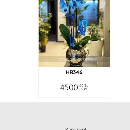
K**n F***h
Gerçekten işini düzgün ve profesyonelce y
O***m S***k
Çok güzeldi çok beğendik teşekkürler
M***t G***e
HR346
Benim tek çiçekçim .. KALİTELİ GÜVENİLİR 
4500
,00 TL
+KDV
Z***n Ko**an
Çok güzel olmuş ellerinize sağlık çok be
A*i Ca***rk
Kurumsal