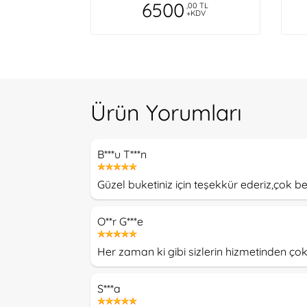
6500
,00 TL
+KDV
Ürün Yorumları
B***u T***n
Güzel buketiniz için teşekkür ederiz,çok be
O**r G***e
Her zaman ki gibi sizlerin hizmetinden ço
S***a