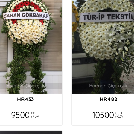
HR433
HR482
9500
10500
,00 TL
,00 TL
+KDV
+KDV