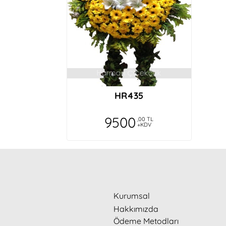
Sipariş verdiğim aranjman görselinden da
O**r G***e
Her zaman oldugu gene harika bir sunum
Gu**in Sa**ik
HR435
Tam istediğim gibi teslim edildi , çok teşekkü
9500
,00 TL
+KDV
M***t G***e
Benim tek çiçekçim .. KALİTELİ GÜVENİLİR 
G**e Ka***as
Kurumsal
Hakkımızda
Özenli hazırlığıniz, solmamis cicekleriniz, 
Ödeme Metodları
😊