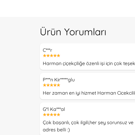
Ürün Yorumları
C***r
Harman çiçekçiliğe özenli işi için çok te
P***n Kir*****glu
Her zaman en iyi hizmet Harman Cicekcilik
G*l Ka***al
Çok başarılı, çok ilgili,her şey sorunsuz 
adres belli :)