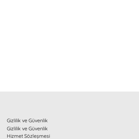
Gizlilik ve Güvenlik
Gizlilik ve Güvenlik
z için çok teşekkür ederim. Elinize sağlık
Hizmet Sözleşmesi