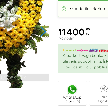
Gönderilecek Semt/
11400
,00
TL
(KDV Dahil)
Kredi kartı veya banka ka
alışveriş yapabilirsiniz. İ
Havalesi ile de yapabilirsi
WhatsApp
Taze
İle Sipariş
Çiçekl