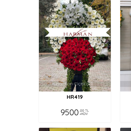
HR419
9500
,00 TL
+KDV