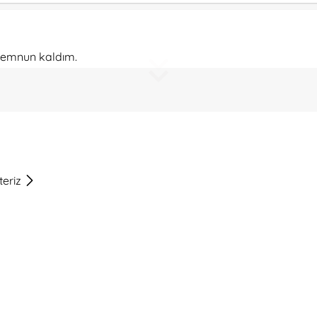
 Memnun kaldım.
slimat, teşekkürler
teriz
bir buket ve gulen suratli balon tam istedigim gibiydi. Cok 
k.. Her zaman olduğu gibi çok beğenildi.. Teşekkürler.