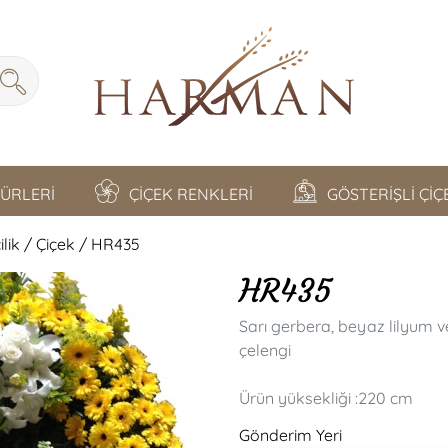
TÜRLERİ
ÇİÇEK RENKLERİ
GÖSTERİŞLİ Çİ
lik / Çiçek / HR435
HR435
Sarı gerbera, beyaz lilyum 
çelengi
Ürün yüksekliği :220 cm
Gönderim Yeri