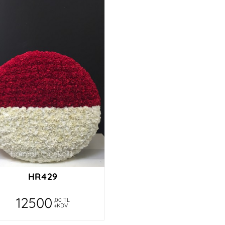
HR429
12500
,00 TL
+KDV