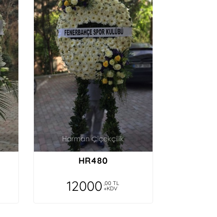
HR480
12000
,00 TL
+KDV