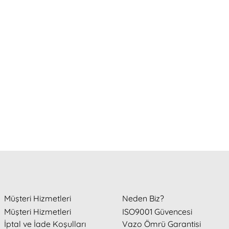
ha da güzel geldi, çok teşekkür ederim.
 tesekkur ederim
rler , iyi ki varsınız
VE İLGİLİLER .. harman ailesini cok seviyorum 🖤
Müşteri Hizmetleri
Neden Biz?
Müşteri Hizmetleri
ISO9001 Güvencesi
süresi içinde yaptığınız teslimatiniz ve bilgilendirme mesajlarini
İptal ve İade Koşulları
Vazo Ömrü Garantisi