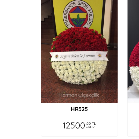
HR525
12500
,00 TL
+KDV