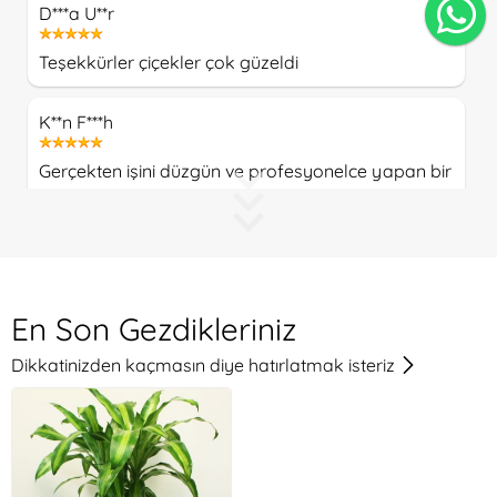
D***a U**r
Teşekkürler çiçekler çok güzeldi
K**n F***h
Gerçekten işini düzgün ve profesyonelce yapan bir
firma . Herkese tavsiye ederim .
G**e Ka***as
Özenli hazırlığıniz, solmamis cicekleriniz, süresi
En Son Gezdikleriniz
içinde yaptığınız teslimatiniz ve bilgilendirme
mesajlariniz için çok teşekkür ederim. Elinize sağlık
Dikkatinizden kaçmasın diye hatırlatmak isteriz
😊
N**e *
Sitede görmüş olduğum ürünlerin,siparis ve teslim