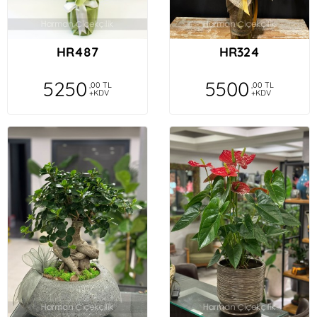
HR487
HR324
5250
5500
,00 TL
,00 TL
+KDV
+KDV