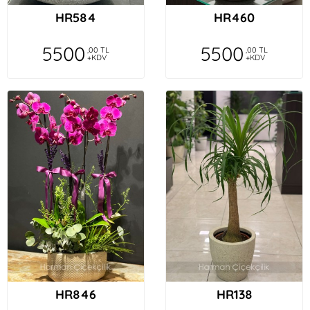
HR584
HR460
5500
5500
,00 TL
,00 TL
+KDV
+KDV
HR846
HR138