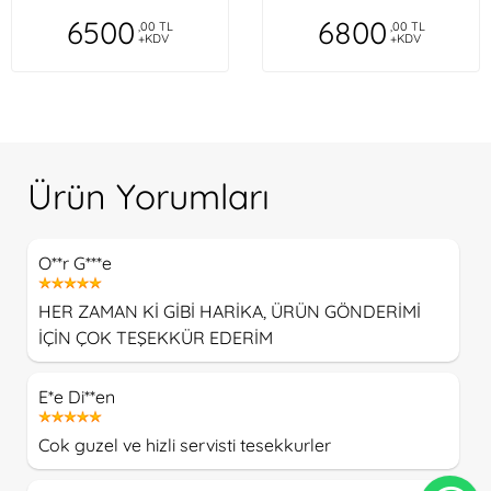
6500
6800
,00 TL
,00 TL
+KDV
+KDV
Ürün Yorumları
O**r G***e
HER ZAMAN Kİ GİBİ HARİKA, ÜRÜN GÖNDERİMİ
İÇİN ÇOK TEŞEKKÜR EDERİM
E*e Di**en
Cok guzel ve hizli servisti tesekkurler