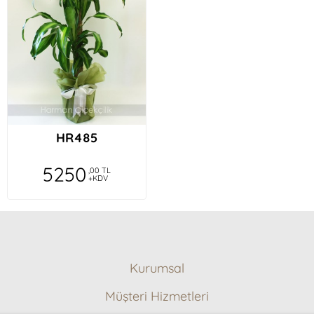
edilen sekli mukemmel. Tüm siparişlerimin son
derece özenle ve titizlikle olarak hazırlanmis
olmasi ve ayrica bana geri donen memnuniyetler
icin Harman Cicek ve elemanlarina cok tesekkurler.
E**n Ka****lu
Özenle hazırlanmış çiçek ve zamanında teslimat,
HR485
teşekkürler
5250
,00 TL
+KDV
E***n Me**an
Daima beklenenden iyisini sunar🎈 yine muhteşem
çiçekler ulaştı 🙏🏼 üstelik tam zamanında 💜
teşekkürler
Kurumsal
Hakkımızda
N*r Su**ka
Müşteri Hizmetleri
Ödeme Metodları