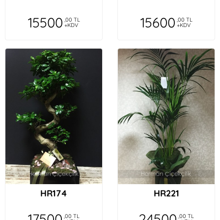
15500
15600
,00 TL
,00 TL
+KDV
+KDV
HR174
HR221
17500
24500
,00 TL
,00 TL