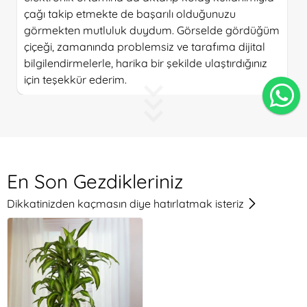
çağı takip etmekte de başarılı olduğunuzu
görmekten mutluluk duydum. Görselde gördüğüm
çiçeği, zamanında problemsiz ve tarafıma dijital
bilgilendirmelerle, harika bir şekilde ulaştırdığınız
için teşekkür ederim.
O**r G***e
Her zaman ki gibi sizleri tercih etmekten mutluluk
duyuyorum. İlginize çok teşekkür ederim.
En Son Gezdikleriniz
A*i Ca***rk
Dikkatinizden kaçmasın diye hatırlatmak isteriz
Bence direkt saat seçtirmeyin, elbet sarkmalar
olur, zamanında ulaşmayan siparişler alıcıları güç
duruma düşürebilir onun dışında iyi çalışıyorsunuz
tavsiye edeceğim