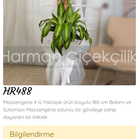
HR488
Massengena 4 lü Yaklaşık ürün boyutu 180 cm Bakımı ve
Sulaması: Massengena odunsu bir gövdeye sahip
dayanıklı bir bitkidir.
Bilgilendirme