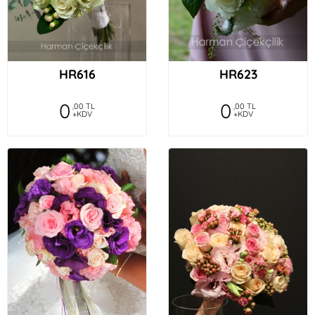
HR616
HR623
0
0
,00 TL
,00 TL
+KDV
+KDV