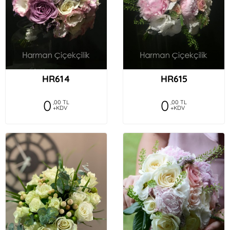
HR614
HR615
0
0
,00 TL
,00 TL
+KDV
+KDV