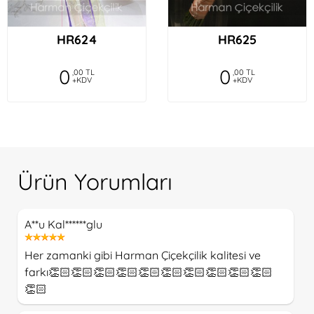
HR624
HR625
0
0
,00 TL
,00 TL
+KDV
+KDV
Ürün Yorumları
A**u Kal******glu
Her zamanki gibi Harman Çiçekçilik kalitesi ve
farkı👏🏻👏🏻👏🏻👏🏻👏🏻👏🏻👏🏻👏🏻👏🏻👏🏻
👏🏻