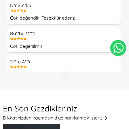
N*r Su**ka
Çok beğendik. Teşekkür ederiz.
Ra**be M***l
Cok begenilmis
Si**re A***n
Harika buketler, elinize sağlık
P***t Ka****yi
Siparişimiz resimlerde yer aldığı şekliyle, hızlı bir
En Son Gezdikleriniz
şekilde teslim edilerek her aşamada bilgilendirme
yapıldı. Teşekkür ederiz
Dikkatinizden kaçmasın diye hatırlatmak isteriz