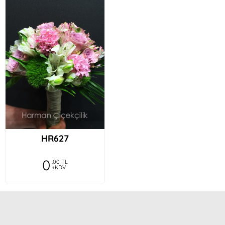
P***n Kir*****glu
Cicegimiz cok guzeldi, elinize saglik!
Il**da B**a
İlgi ve özenli teslimat için teşekkürler :)
O**r G***e
HER ZAMAN Kİ GİBİ HARİKA, ÜRÜN GÖNDERİMİ
İÇİN ÇOK TEŞEKKÜR EDERİM
HR627
0
,00 TL
N**e *
+KDV
Yillardir Harman Cicek ile verdigim tum siparisler
mukemmel ve kalitesi ile , ciceklerin uzun omurlu
olmasi ve estetik zenginligi ile herzaman cok
olumlu donusler aldigim icin cok tesekkurler.