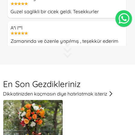
Guzel saglikli bir cicek geldi. Tesekkurler
A*i I**l
Zamanında ve özenle yapılmış , teşekkür ederim
T***e Ar**an
Çok teşekkür ederim. Görseldekinden bile daha
güzel geldi. Çok mutlu ettiniz.
En Son Gezdikleriniz
Dikkatinizden kaçmasın diye hatırlatmak isteriz
T***e Ar**an
Sipariş verdiğim aranjman görselinden daha da
güzel geldi, çok teşekkür ederim.
K**n F***h