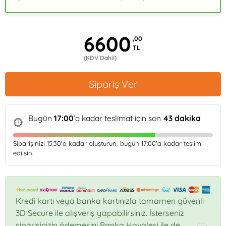
6600
,00
TL
(KDV Dahil)
Sipariş Ver
Bugün
17:00
’a kadar teslimat için son
43
dakika
Siparişinizi
15:30
'a kadar oluşturun, bugün
17:00
'a kadar teslim
edilsin.
Kredi kartı veya banka kartınızla tamamen güvenli
3D Secure ile alışveriş yapabilirsiniz. İsterseniz
siparişinizin ödemesini Banka Havalesi ile de