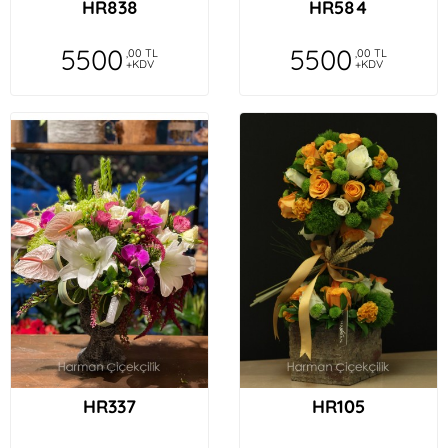
HR838
HR584
5500
5500
,00 TL
,00 TL
+KDV
+KDV
HR337
HR105