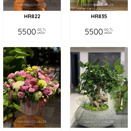
HR822
HR835
5500
5500
,00 TL
,00 TL
+KDV
+KDV