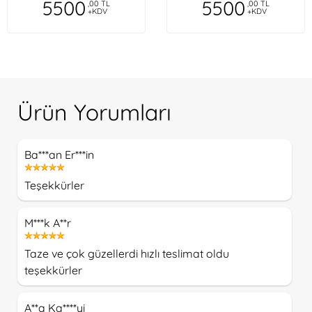
5500
5500
,00 TL
,00 TL
+KDV
+KDV
Ürün Yorumları
Ba***an Er***in
Teşekkürler
M***k A**r
Taze ve çok güzellerdi hızlı teslimat oldu
teşekkürler
A**a Ka****yi