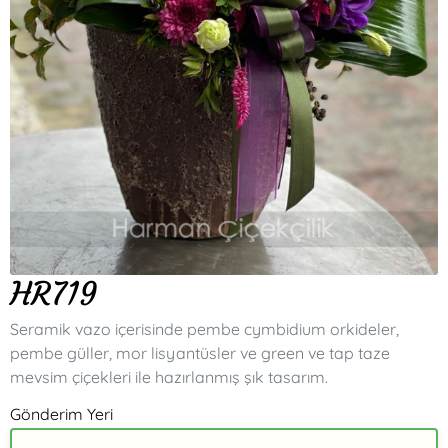
HR719
Seramik vazo içerisinde pembe cymbidium orkideler,
pembe güller, mor lisyantüsler ve green ve tap taze
mevsim çiçekleri ile hazırlanmış şık tasarım.
Gönderim Yeri