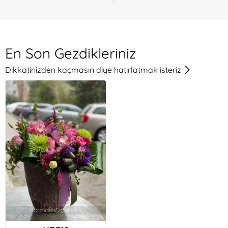
E**u Tan****rdi
Çok memnunum şahane ellerinize sağlık
En Son Gezdikleriniz
Dikkatinizden kaçmasın diye hatırlatmak isteriz
I**k Ye****ag
Harika bir cicek hazirlamissiniz ellerinize saglik.
Gonderim de cok basariliydi. Cok tesekkur ederiz
N***n Mu****ar
Teşekkür ederim ,gayet güzeldi.
Ra**be M***l
Cok begenilmis