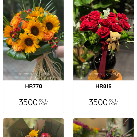
HR770
HR819
3500
3500
,00 TL
,00 TL
+KDV
+KDV