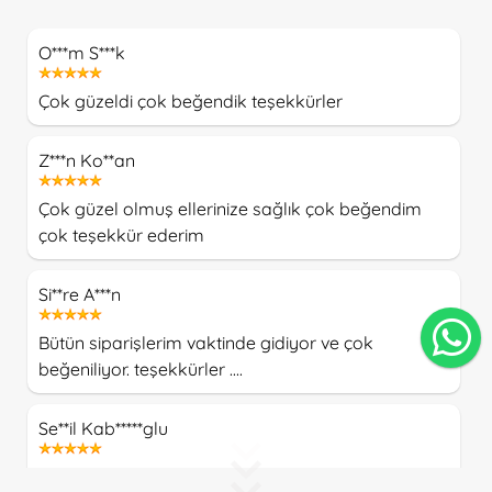
O***m S***k
Çok güzeldi çok beğendik teşekkürler
Z***n Ko**an
Çok güzel olmuş ellerinize sağlık çok beğendim
çok teşekkür ederim
Si**re A***n
Bütün siparişlerim vaktinde gidiyor ve çok
beğeniliyor. teşekkürler ....
Se**il Kab*****glu
Ilk siparişimizdi çok memnun kaldık . Teşekkürler