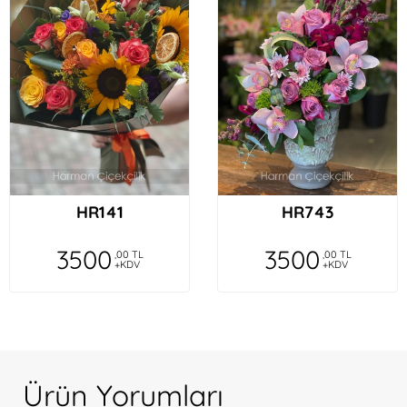
HR141
HR743
3500
3500
,00 TL
,00 TL
+KDV
+KDV
Ürün Yorumları