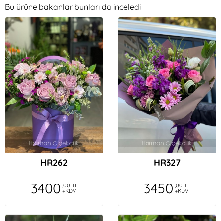
Bu ürüne bakanlar bunları da inceledi
HR262
HR327
3400
3450
,00 TL
,00 TL
+KDV
+KDV