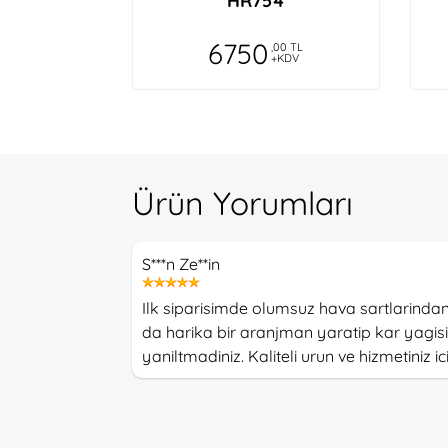
HR754
6750
,00 TL
+KDV
Ürün Yorumları
S***n Ze**in
Ilk siparisimde olumsuz hava sartlarindan
da harika bir aranjman yaratip kar yagisin
yaniltmadiniz. Kaliteli urun ve hizmetiniz ic