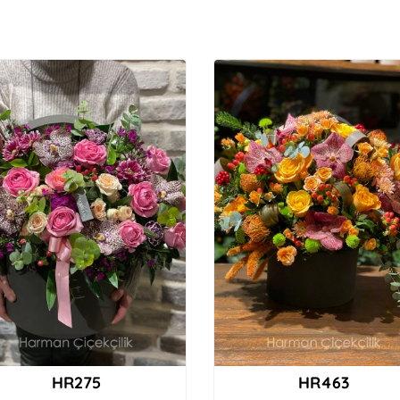
HR275
HR463