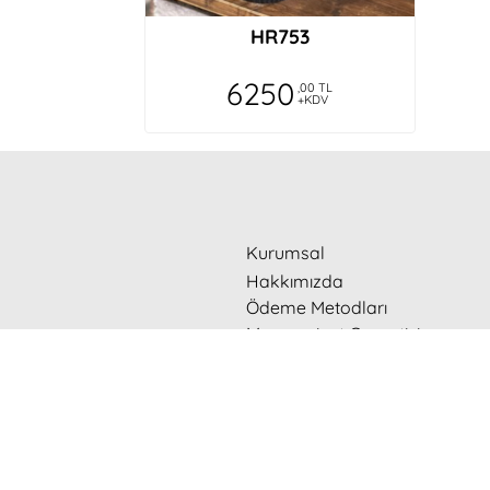
HR753
6250
,00 TL
+KDV
Kurumsal
Hakkımızda
Ödeme Metodları
Memnuniyet Garantisi
Kurumsal Müşteri Olun
Sevdiklerinize çiçek göndermenin kaliteli ve ucuz ad
Sevdiklerinize çiçek göndermek ve
çiçek sipariş
e
fazlasında