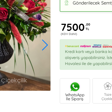
Gönderilecek Semt/
7500
,00
TL
(KDV Dahil)
Kredi kartı veya banka ka
alışveriş yapabilirsiniz. İ
Havalesi ile de yapabilirsi
WhatsApp
Taze
İle Sipariş
Çiçekl