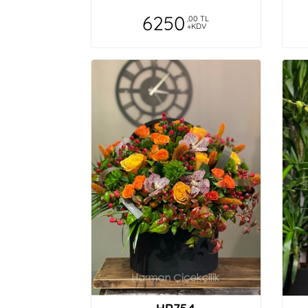
6250
,00 TL
+KDV