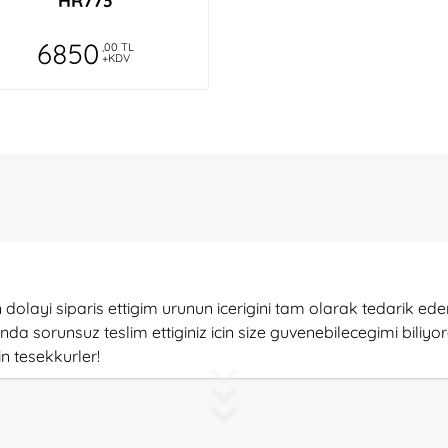
HR773
6850
,00 TL
+KDV
 dolayi siparis ettigim urunun icerigini tam olarak tedarik 
da sorunsuz teslim ettiginiz icin size guvenebilecegimi biliyo
in tesekkurler!