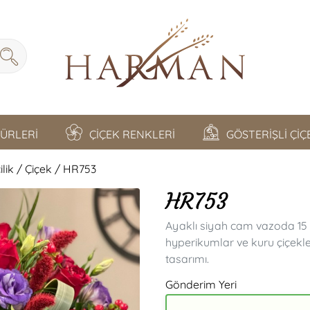
TÜRLERİ
ÇİÇEK RENKLERİ
GÖSTERİŞLİ Çİ
lik / Çiçek / HR753
HR753
Ayaklı siyah cam vazoda 15 a
hyperikumlar ve kuru çiçekle
tasarımı.
Gönderim Yeri