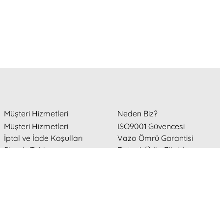
Müşteri Hizmetleri
Neden Biz?
Müşteri Hizmetleri
ISO9001 Güvencesi
İptal ve İade Koşulları
Vazo Ömrü Garantisi
Sipariş Takip
Detaylı Ürün Bilgisi
Teslimat Bilgisi
resi Harman Çiçekçilik ile Türkiye'nin her dört bir yanına
online çiçek sipari
tmek Harman Çiçekçilik ile çok kolay! Çiçek kategorilerimizden
sevgiliye ç
n dilediğiniz çiçek aranjmanını ve modelini seçin, gönderin ve sevdiklerinizi 