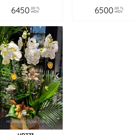
6450
6500
,00 TL
,00 TL
+KDV
+KDV