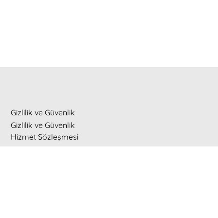
Gizlilik ve Güvenlik
Gizlilik ve Güvenlik
Hizmet Sözleşmesi
şi
verebilir ve hızlıca çiçek gönderimi yapabilirsiniz.
içek
, anneye çiçek, doğum günü çiçekleri ve daha
mutlu edin.