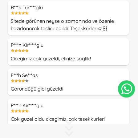
B***k Tur****glu
Sitede görünen neyse o zamanında ve özenle
hazırlanarak teslim edildi. Teşekkürler 🙏🏻
P***n Kir*****glu
Cicegimiz cok guzeldi, elinize saglik!
F***h Se***as
Göründüğü gibi güzeldi
P***n Kir*****glu
Cok guzel oldu cicegimiz, cok tesekkurler!
A*i Fu**an