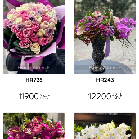
HR726
HR243
11900
12200
,00 TL
,00 TL
+KDV
+KDV