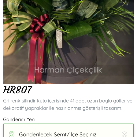
HR807
Gri renk silindir kutu içerisinde 41 adet uzun boylu güller ve
dekoratif yapraklar ile hazırlanmış gösterişli tasarım.
Gönderim Yeri
Gönderilecek Semt/İlçe Seçiniz