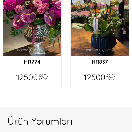
HR774
HR837
12500
12500
,00 TL
,00 TL
+KDV
+KDV
Ürün Yorumları