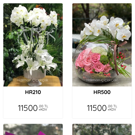
HR210
HR500
11500
11500
,00 TL
,00 TL
+KDV
+KDV