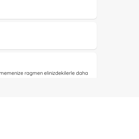
edememenize ragmen elinizdekilerle daha
rdum. Bu defa da harika ciceginizle beni