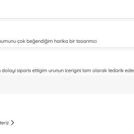
, sunumunu çok beğendiğim harika bir tasarımcı
 dolayi siparis ettigim urunun icerigini tam olarak tedarik 
da sorunsuz teslim ettiginiz icin size guvenebilecegimi biliyo
in tesekkurler!
r aranjman. Elinize sağlık, çok teşekkürler ❤️
teriz