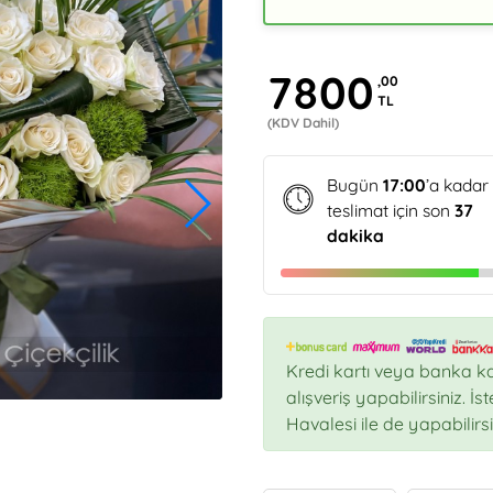
7800
,00
TL
(KDV Dahil)
Bugün
17:00
’a kadar
teslimat için son
37
dakika
Kredi kartı veya banka ka
alışveriş yapabilirsiniz. İ
Havalesi ile de yapabilirsi