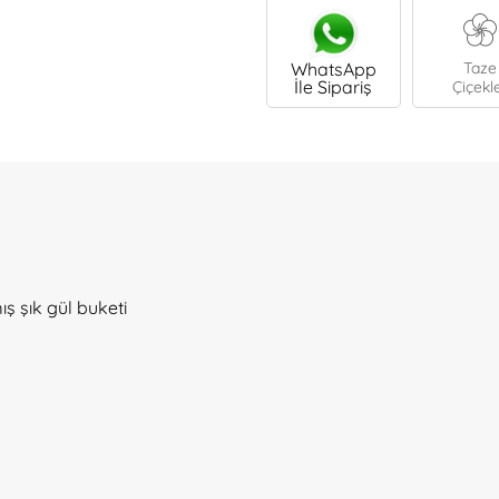
WhatsApp
Taze
İle Sipariş
Çiçekl
ış şık gül buketi