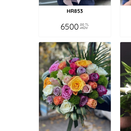
HR853
6500
,00 TL
+KDV