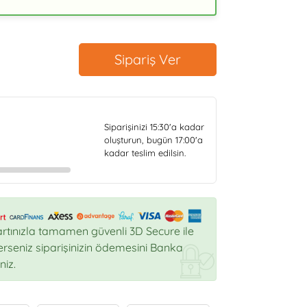
Sipariş Ver
Siparişinizi
15:30
'a kadar
oluşturun, bugün
17:00
'a
kadar teslim edilsin.
rtınızla tamamen güvenli 3D Secure ile
sterseniz siparişinizin ödemesini Banka
niz.