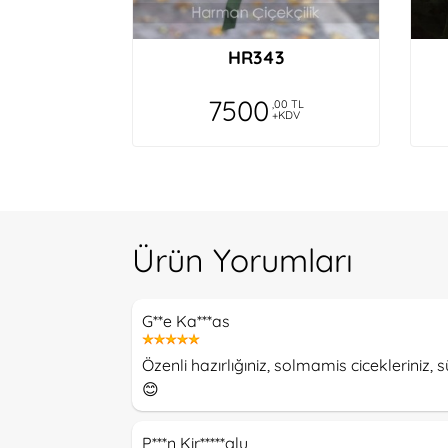
HR343
7500
,00 TL
+KDV
Ürün Yorumları
G**e Ka***as
Özenli hazırlığıniz, solmamis cicekleriniz, 
😊
P***n Kir*****glu