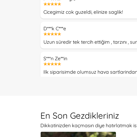
Cicegimiz cok guzeldi, elinize saglik!
D***k C***e
Uzun süredir tek tercih ettiğim , tarzını 
S***n Ze**in
Ilk siparisimde olumsuz hava sartlarindan
da harika bir aranjman yaratip kar yagisin
yaniltmadiniz. Kaliteli urun ve hizmetiniz ic
E**n Ka****lu
En Son Gezdikleriniz
Özenle hazırlanmış, taptaze çiçeklerden bi
Dikkatinizden kaçmasın diye hatırlatmak is
D***i Hi*****az