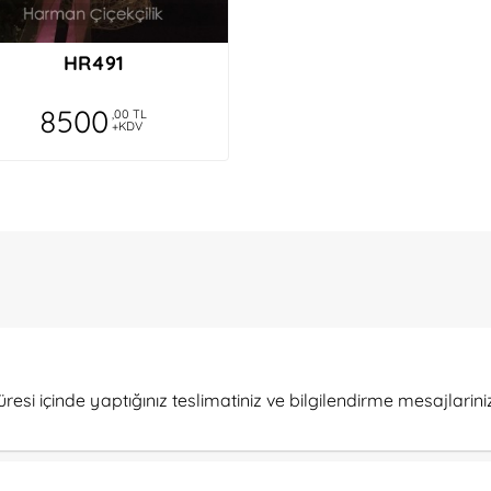
HR491
8500
,00 TL
+KDV
süresi içinde yaptığınız teslimatiniz ve bilgilendirme mesajlarini