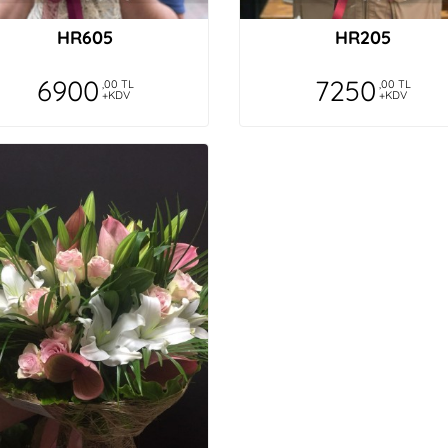
HR605
HR205
6900
7250
,00 TL
,00 TL
+KDV
+KDV