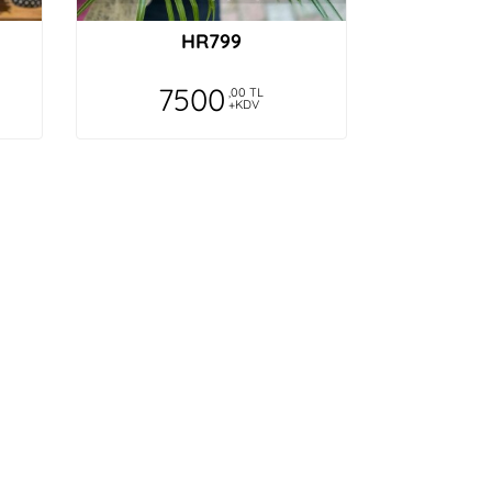
HR799
7500
,00 TL
+KDV