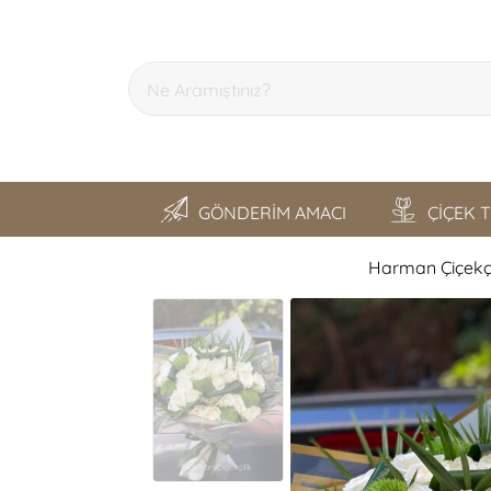
GÖNDERİM AMACI
ÇİÇEK 
Harman Çiçekçil
SON GEZDİKLERİM