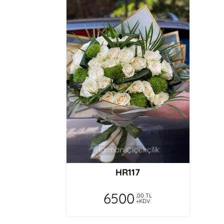
Çok beğendim. Resimde görünenden güzel g
Ru**ye Ka**az
Çiçekler çok taze, hizmet kalitesi üst düze
Gu**an D***s
Teşekkürler.
Ru**ye Ka**az
Çiçek kalitesi, özen ve ilgiden çok memnu
HR117
Ru**ye Ka**az
6500
,00 TL
+KDV
Çiçekler çok taze. İşlerini sevgi, ilgi ve öze