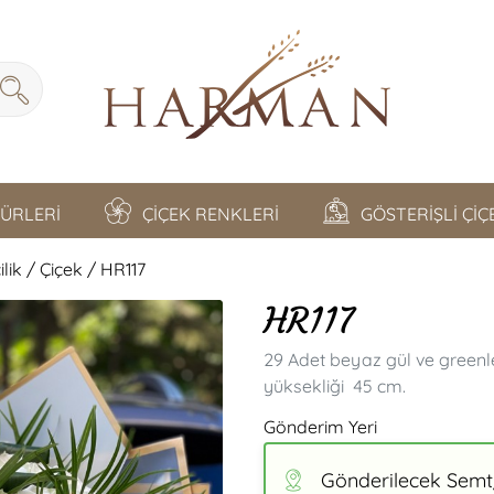
TÜRLERİ
ÇİÇEK RENKLERİ
GÖSTERİŞLİ Çİ
ik / Çiçek / HR117
HR117
29 Adet beyaz gül ve greenle
yüksekliği 45 cm.
Gönderim Yeri
Gönderilecek Semt/