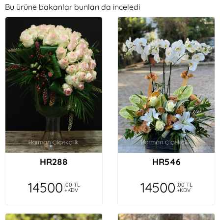
Bu ürüne bakanlar bunları da inceledi
HR288
HR546
14500
14500
,00 TL
,00 TL
+KDV
+KDV