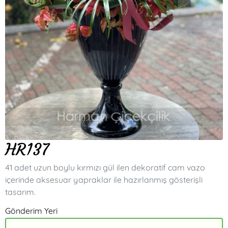
HR137
41 adet uzun boylu kırmızı gül ilen dekoratif cam vazo
içerinde aksesuar yapraklar ile hazırlanmış gösterişli
tasarım.
Gönderim Yeri