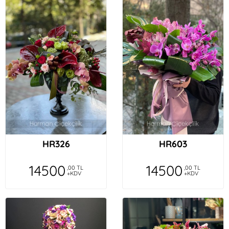
HR326
HR603
14500
14500
,00 TL
,00 TL
+KDV
+KDV