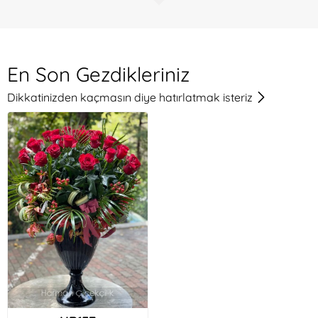
Ju***si Ho***in
Çok güzel
En Son Gezdikleriniz
Dikkatinizden kaçmasın diye hatırlatmak isteriz
N*r Su**ka
Çok beğendik. Teşekkür ederiz.
Nu**en Ca*****lu
Çiçek bitki denildiğinde sizler aklıma geliyorsunuz
🙏🏻🌸
N**e Oz***rk
Her sipariste aldigim memnuniyet ve iltifatlar
sonrasinda senelerdir vazgecemedigim Harman