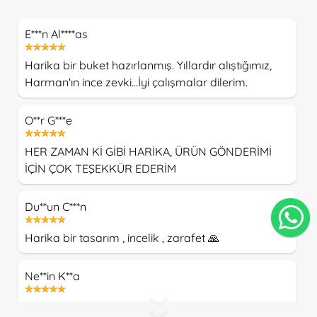
E***n Al****as
Harika bir buket hazırlanmış. Yıllardır alıştığımız,
Harman'ın ince zevki...İyi çalışmalar dilerim.
O**r G***e
HER ZAMAN Kİ GİBİ HARİKA, ÜRÜN GÖNDERİMİ
İÇİN ÇOK TEŞEKKÜR EDERİM
Du**un C***n
Harika bir tasarım , incelik , zarafet 🙏
Ne**in K**a
Çok beğendim. Teşekkürler 🙏