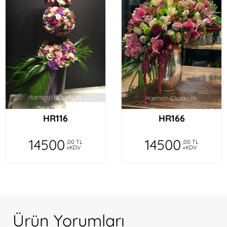
HR116
HR166
14500
14500
,00 TL
,00 TL
+KDV
+KDV
Ürün Yorumları