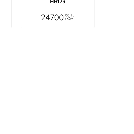
HR173
24700
,00 TL
+KDV