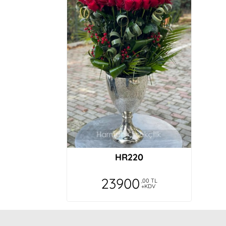
Özenli hazırlığıniz, solmamis cicekleriniz, 
😊
C***u E**m
Hizli teslimat, kaliteli urunler. Cicek sepeti
E***n Al****as
Harika bir buket hazırlanmış. Yıllardır alışt
Ze**ep Ay***in
HR220
Fotoğraftaki gibi geldi. Çiçekler tazeydi.
23900
,00 TL
+KDV
A**i E**k
Aldığım ve gönderdiğim en güzel çiçekler s