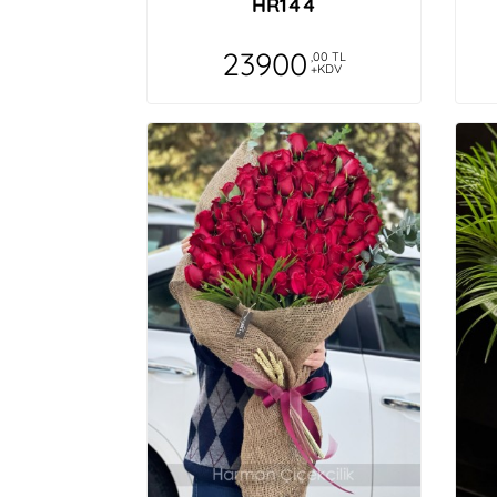
HR144
23900
,00 TL
+KDV