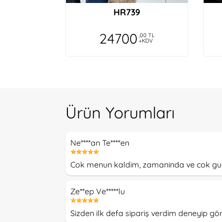
HR739
24700
,00 TL
+KDV
Ürün Yorumları
Ne****an Te****en
Cok menun kaldim, zamaninda ve cok guzel 
Ze**ep Ve*****lu
Sizden ilk defa sipariş verdim deneyip 