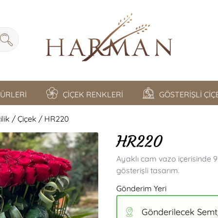
TÜRLERİ
ÇİÇEK RENKLERİ
GÖSTERİŞLİ Çİ
lik / Çiçek / HR220
HR220
Ayaklı cam vazo içerisinde 99
gösterişli tasarım.
Gönderim Yeri
Gönderilecek Semt/