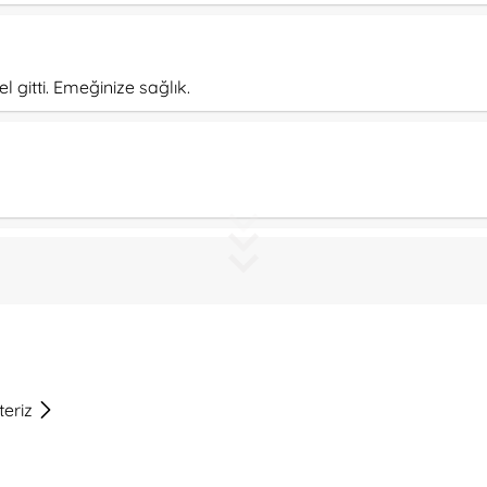
itti. Emeğinize sağlık.
inin cevapları hızlı ve ilgisi çok iyiydi. Teşekkürler.
teriz