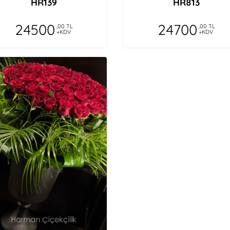
HR139
HR813
24500
24700
,00 TL
,00 TL
+KDV
+KDV