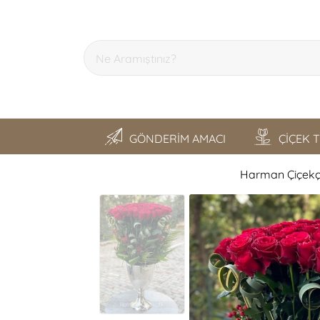
GÖNDERİM AMACI
ÇİÇEK 
Harman Çiçekçi
SON GEZDİKLERİM