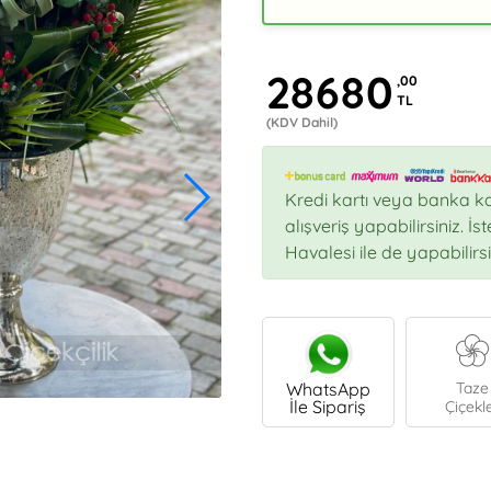
28680
,00
TL
(KDV Dahil)
Kredi kartı veya banka ka
alışveriş yapabilirsiniz. İ
Havalesi ile de yapabilirsi
WhatsApp
Taze
İle Sipariş
Çiçekl