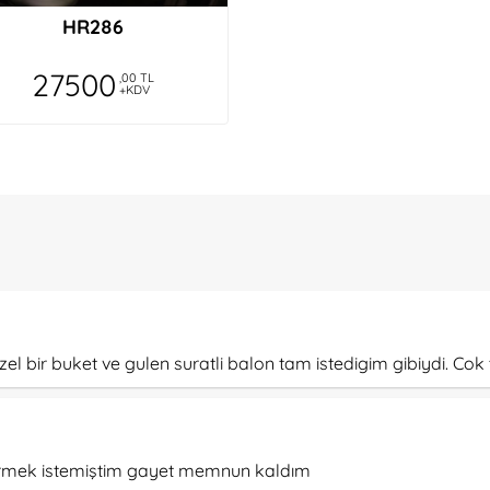
HR286
27500
,00 TL
+KDV
bir buket ve gulen suratli balon tam istedigim gibiydi. Cok 
görmek istemiştim gayet memnun kaldım