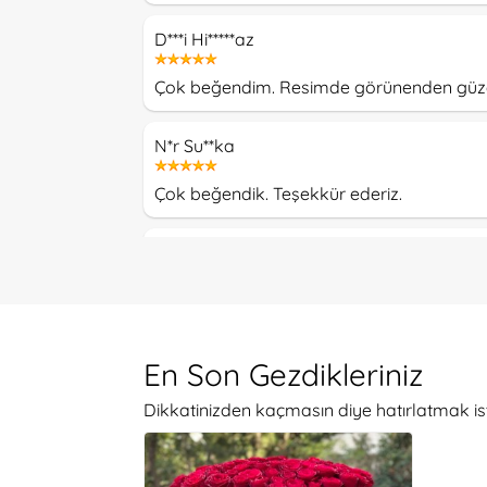
D***i Hi*****az
Çok beğendim. Resimde görünenden güzel g
N*r Su**ka
Çok beğendik. Teşekkür ederiz.
A**a Yaz****glu
Her şey çok iyiydi. Özellikle müşteri ilişkiler
Il**da B**a
En Son Gezdikleriniz
İlgi ve özenli teslimat için teşekkürler :)
Dikkatinizden kaçmasın diye hatırlatmak is
G**e Ka***as