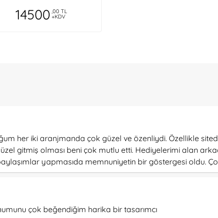
14500
,00 TL
+KDV
 her iki aranjmanda çok güzel ve özenliydi. Özellikle sitede
güzel gitmiş olması beni çok mutlu etti. Hediyelerimi alan ark
 paylaşımlar yapmasıda memnuniyetin bir göstergesi oldu. Ço
, sunumunu çok beğendiğim harika bir tasarımcı