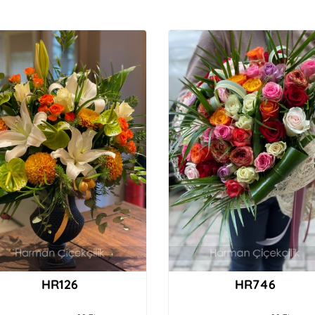
HR126
HR746