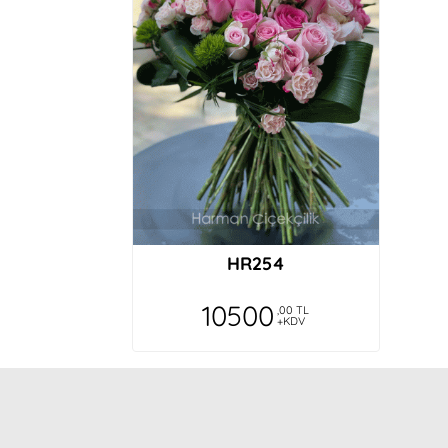
Çiçek bitki denildiğinde sizler aklıma gel
Se**il Kab*****glu
Ilk siparişimizdi çok memnun kaldık . Teş
Gu**in Sa**ik
Ürün fotoğrafını göremediğim için huzurs
rahatlattı , teşekkür ederim
HR254
O**r G***e
10500
,00 TL
+KDV
Her zaman ki gibi sizleri tercih etmekten
D***i Hi*****az
Çok beğendim. Resimde görünenden güzel g