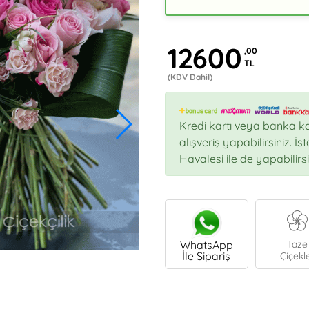
12600
,00
TL
(KDV Dahil)
Kredi kartı veya banka ka
alışveriş yapabilirsiniz. İ
Havalesi ile de yapabilirsi
WhatsApp
Taze
İle Sipariş
Çiçekl