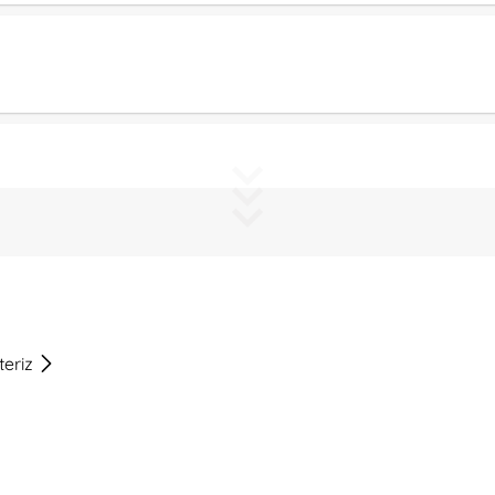
y. Emekleri için çok teşekkür ederim.
le hazırlanarak teslim edildi. Teşekkürler 🙏🏻
teriz
daha güzel geldi. Çok mutlu ettiniz.