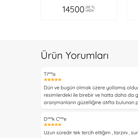
14500
,00 TL
+KDV
Ürün Yorumları
Ti***is
Dün ve bugün olmak üzere yollamış olduğum
resimlerdeki ile birebir ve hatta daha da 
aranjmanların güzelliğine atıfta bulunan
D***k C***e
Uzun süredir tek tercih ettiğim , tarzını 