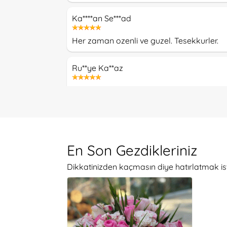
Ka****an Se***ad
Her zaman ozenli ve guzel. Tesekkurler.
Ru**ye Ka**az
Çiçekler çok taze, hizmet kalitesi üst düze
B***k Tur****glu
Sitede görünen neyse o zamanında ve özen
En Son Gezdikleriniz
Dikkatinizden kaçmasın diye hatırlatmak is
T***e Ar**an
Çok teşekkür ederim. Görseldekinden bile 
Nu**en Ca*****lu