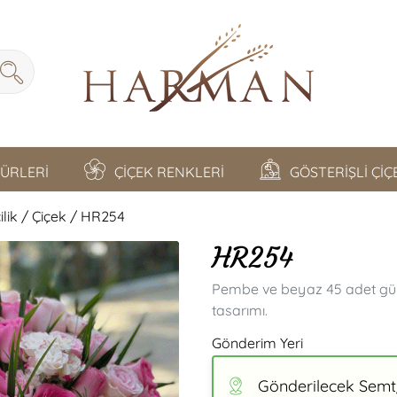
TÜRLERİ
ÇİÇEK RENKLERİ
GÖSTERİŞLİ Çİ
lik / Çiçek / HR254
HR254
Pembe ve beyaz 45 adet gülle
tasarımı.
Gönderim Yeri
Gönderilecek Semt/