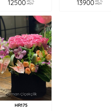
12500
13900
,00 TL
,00 TL
+KDV
+KDV
HR175