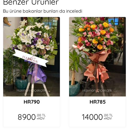
Benzer Ürünler
Bu ürüne bakanlar bunları da inceledi
HR790
HR785
8900
14000
,00 TL
,00 TL
+KDV
+KDV