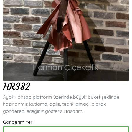
HR382
Ayaklı ahşap platform üzerinde büyük buket şeklinde
hazırlanmış kutlama, açılış, tebrik amaçlı olarak
gönderebileceğiniz gösterişli tasarım.
Gönderim Yeri