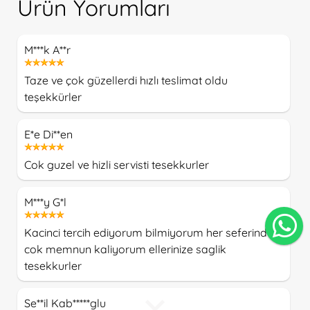
Ürün Yorumları
M***k A**r
Taze ve çok güzellerdi hızlı teslimat oldu
teşekkürler
E*e Di**en
Cok guzel ve hizli servisti tesekkurler
M***y G*l
Kacinci tercih ediyorum bilmiyorum her seferinde
cok memnun kaliyorum ellerinize saglik
tesekkurler
Se**il Kab*****glu