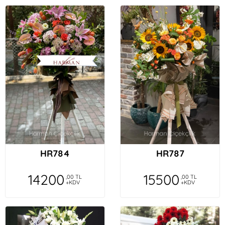
HR784
HR787
14200
15500
,00 TL
,00 TL
+KDV
+KDV