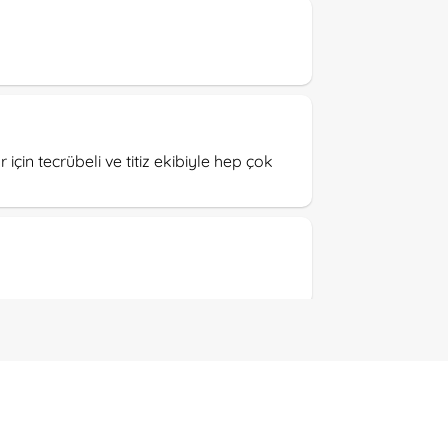
için tecrübeli ve titiz ekibiyle hep çok
ledi. Hatta 3 kere daha soyledi Emegi