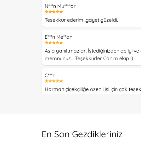
N***n Mu****ar
Teşekkür ederim ,gayet güzeldi.
E***n Me**an
Asla yanıltmazlar, İstediğinizden de iyi ve 
memnunuz... Teşekkürler Canım ekip :)
C***r
Harman çiçekçiliğe özenli işi için çok te
Go**an Di**ci
Cicegi alan arkadasim gercekten hayran k
gecen herkese teşekkür.
En Son Gezdikleriniz