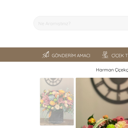
GÖNDERİM AMACI
ÇİÇEK 
Harman Çiçekçi
SON GEZDİKLERİM