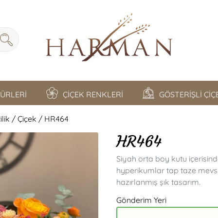
TÜRLERİ
ÇİÇEK RENKLERİ
GÖSTERİŞLİ Çİ
lik / Çiçek / HR464
HR464
Siyah orta boy kutu içerisind
hyperikumlar tap taze mevsim
hazırlanmış şık tasarım.
Gönderim Yeri