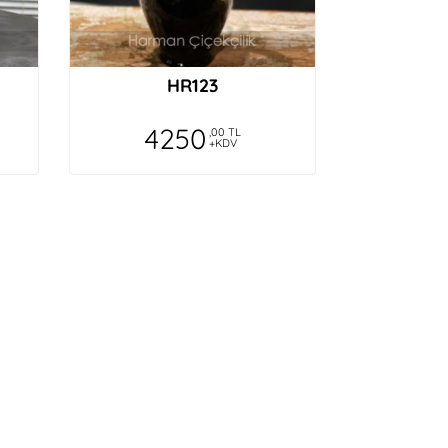
HR123
4250
,00 TL
+KDV