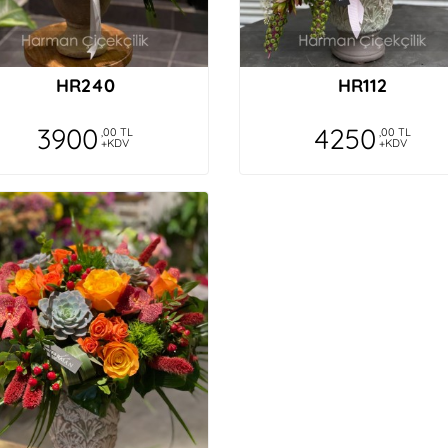
HR240
HR112
3900
4250
,00 TL
,00 TL
+KDV
+KDV