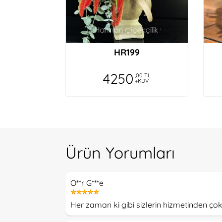
HR199
4250
,00 TL
+KDV
Ürün Yorumları
O**r G***e
Her zaman ki gibi sizlerin hizmetinden ço