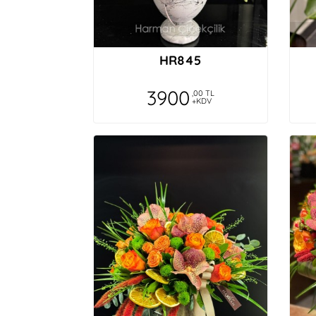
HR845
3900
,00 TL
+KDV