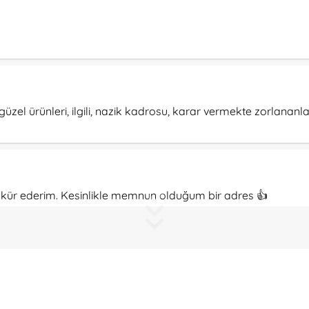
güzel ürünleri, ilgili, nazik kadrosu, karar vermekte zorlananlar 
şekkür ederim. Kesinlikle memnun olduğum bir adres 👍
aldigini, ciceklerden ve renklerinden gozunu alamadigini soy