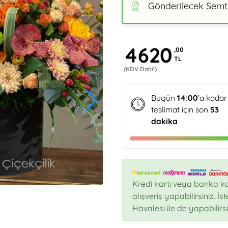
Gönderilecek Semt/
4620
,00
TL
(KDV Dahil)
Bugün
14:00
’a kadar
teslimat için son
53
dakika
Kredi kartı veya banka ka
alışveriş yapabilirsiniz. İ
Havalesi ile de yapabilirsi