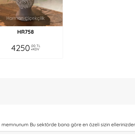
HR758
4250
,00 TL
+KDV
k memnunum Bu sektörde bana göre en özeli sizin ellerinizden 