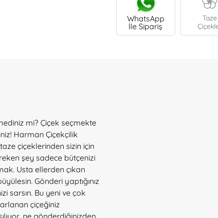
WhatsApp
Taze
İle Sipariş
Çiçekl
emediniz mi? Çiçek seçmekte
iz! Harman Çiçekçilik
aze çiçeklerinden sizin için
ereken şey sadece bütçenizi
rmak. Usta ellerden çıkan
 büyülesin. Gönderi yaptığınız
izi sarsın. Bu yeni ve çok
arlanan çiçeğiniz
şılıyor, ne gönderdiğinizden