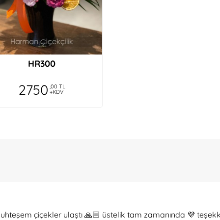
HR300
2750
,00 TL
+KDV
uhteşem çiçekler ulaştı 🙏🏼 üstelik tam zamanında 💜 teşekk