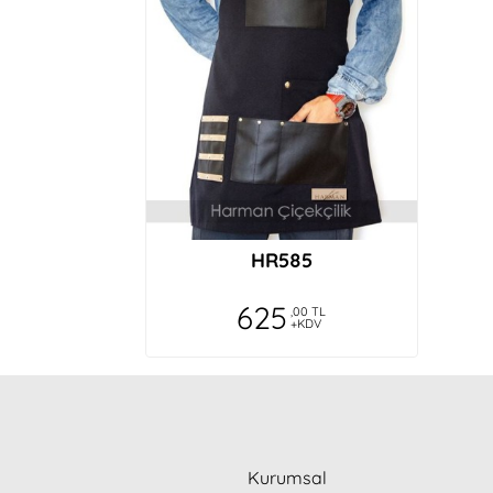
HR585
625
,00 TL
+KDV
Kurumsal