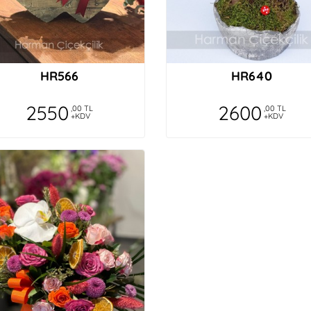
HR566
HR640
2550
2600
,00 TL
,00 TL
+KDV
+KDV