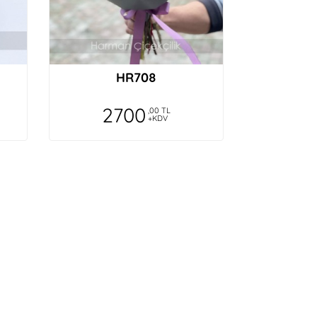
HR708
2700
,00 TL
+KDV