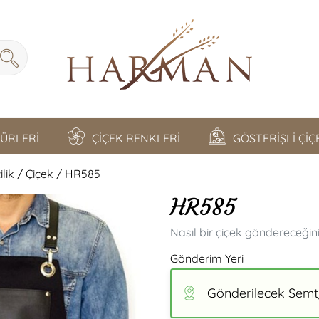
TÜRLERİ
ÇİÇEK RENKLERİ
GÖSTERİŞLİ Çİ
lik / Çiçek / HR585
HR585
Nasıl bir çiçek göndereceğin
Gönderim Yeri
Gönderilecek Semt/