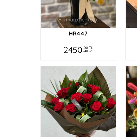
HR447
2450
,00 TL
+KDV