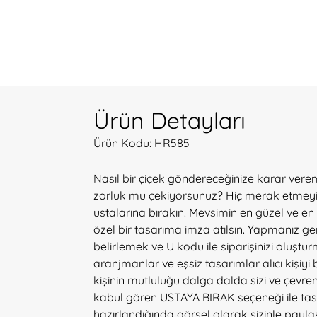
Ürün Detayları
Ürün Kodu: HR585
Nasıl bir çiçek göndereceğinize karar ver
zorluk mu çekiyorsunuz? Hiç merak etmeyin
ustalarına bırakın. Mevsimin en güzel ve en t
özel bir tasarıma imza atılsın. Yapmanız g
belirlemek ve U kodu ile siparişinizi oluştu
aranjmanlar ve eşsiz tasarımlar alıcı kişiyi
kişinin mutluluğu dalga dalda sizi ve çevren
kabul gören USTAYA BIRAK seçeneği ile tas
hazırlandığında görsel olarak sizinle payla