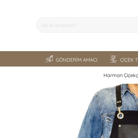
GÖNDERİM AMACI
ÇİÇEK 
Harman Çiçekçi
SON GEZDİKLERİM