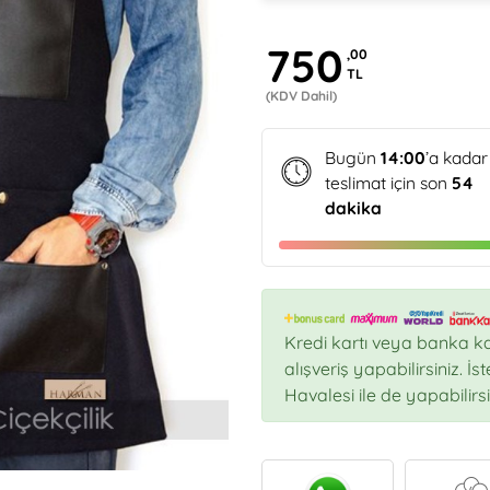
750
,00
TL
(KDV Dahil)
Bugün
14:00
’a kadar
teslimat için son
54
dakika
Kredi kartı veya banka ka
alışveriş yapabilirsiniz. İ
Havalesi ile de yapabilirsi