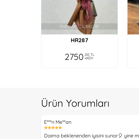
HR287
2750
,00 TL
+KDV
Ürün Yorumları
E***n Me**an
Daima beklenenden iyisini sunar🎈 yine m