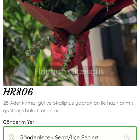
HR806
25 Adet kırmızı gül ve okaliptus yaprakları ile hazırlanmış
gösterişli buket tasarımı.
Gönderim Yeri
Gönderilecek Semt/İlçe Seçiniz