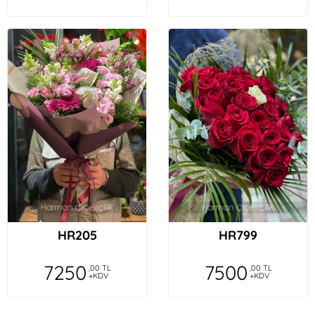
HR205
HR799
7250
7500
,00 TL
,00 TL
+KDV
+KDV