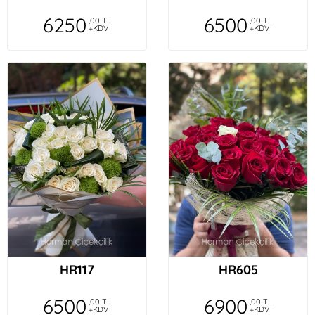
6250
6500
,00 TL
,00 TL
+KDV
+KDV
HR117
HR605
6500
6900
,00 TL
,00 TL
+KDV
+KDV