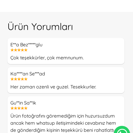
Ürün Yorumları
E**a Bez*****glu
Çok teşekkürler, çok memnunum.
Ka****an Se***ad
Her zaman ozenli ve guzel. Tesekkurler.
Gu**in Sa**ik
Ürün fotoğrafını göremediğim için huzursuzdum
ancak hem whatsup iletişimindeki cevabınız hem
de gönderdiğim kişinin teşekkürü beni rahatlattı ,