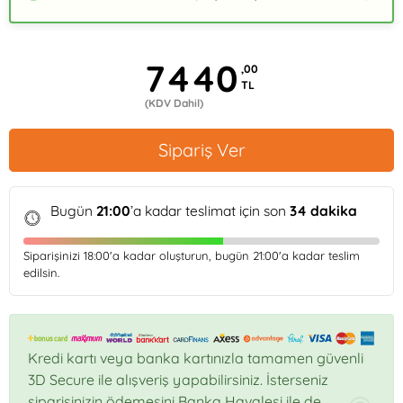
7440
,00
TL
(KDV Dahil)
Sipariş Ver
Bugün
21:00
’a kadar teslimat için son
34
dakika
Siparişinizi
18:00
'a kadar oluşturun, bugün
21:00
'a kadar teslim
edilsin.
Kredi kartı veya banka kartınızla tamamen güvenli
3D Secure ile alışveriş yapabilirsiniz. İsterseniz
siparişinizin ödemesini Banka Havalesi ile de