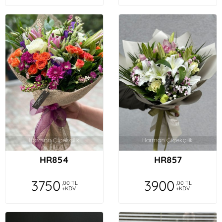
HR854
HR857
3750
3900
,00 TL
,00 TL
+KDV
+KDV