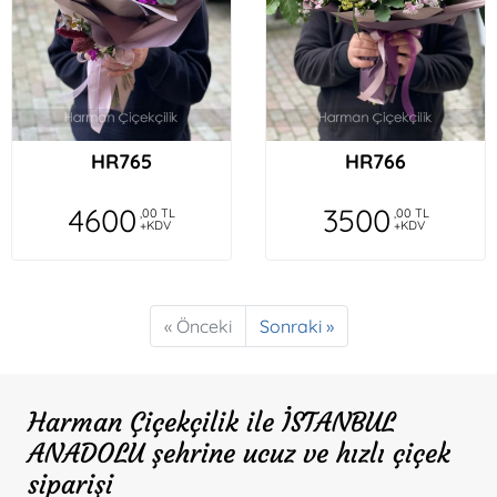
HR765
HR766
4600
3500
,00 TL
,00 TL
+KDV
+KDV
« Önceki
Sonraki »
Harman Çiçekçilik ile İSTANBUL
ANADOLU şehrine ucuz ve hızlı çiçek
siparişi