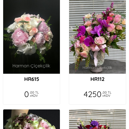
HR615
HR112
0
4250
,00 TL
,00 TL
+KDV
+KDV