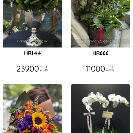
HR144
HR666
23900
11000
,00 TL
,00 TL
+KDV
+KDV