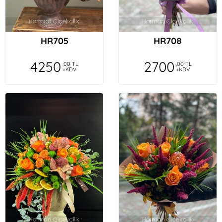
HR705
HR708
4250
2700
,00 TL
,00 TL
+KDV
+KDV