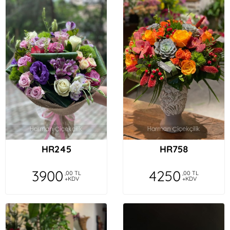
HR245
HR758
3900
4250
,00 TL
,00 TL
+KDV
+KDV