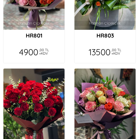
HR801
HR803
4900
13500
,00 TL
,00 TL
+KDV
+KDV