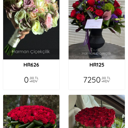
HR626
HR125
0
7250
,00 TL
,00 TL
+KDV
+KDV