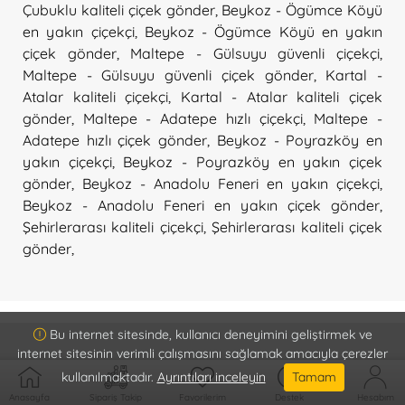
Çubuklu kaliteli çiçek gönder
,
Beykoz - Ögümce Köyü
en yakın çiçekçi
,
Beykoz - Ögümce Köyü en yakın
çiçek gönder
,
Maltepe - Gülsuyu güvenli çiçekçi
,
Maltepe - Gülsuyu güvenli çiçek gönder
,
Kartal -
Atalar kaliteli çiçekçi
,
Kartal - Atalar kaliteli çiçek
gönder
,
Maltepe - Adatepe hızlı çiçekçi
,
Maltepe -
Adatepe hızlı çiçek gönder
,
Beykoz - Poyrazköy en
yakın çiçekçi
,
Beykoz - Poyrazköy en yakın çiçek
gönder
,
Beykoz - Anadolu Feneri en yakın çiçekçi
,
Beykoz - Anadolu Feneri en yakın çiçek gönder
,
Şehirlerarası kaliteli çiçekçi
,
Şehirlerarası kaliteli çiçek
gönder
,
Bu internet sitesinde, kullanıcı deneyimini geliştirmek ve
internet sitesinin verimli çalışmasını sağlamak amacıyla çerezler
kullanılmaktadır.
Ayrıntıları inceleyin
Tamam
Kurumsal
Anasayfa
Sipariş Takip
Favorilerim
Destek
Hesabım