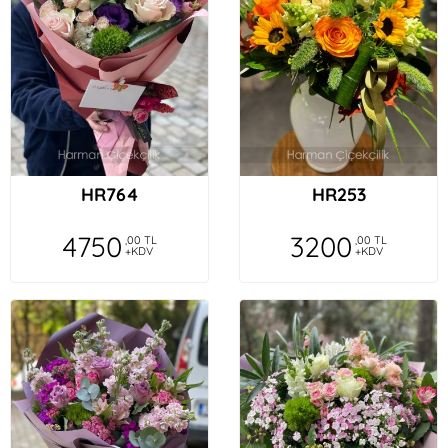
HR764
HR253
4750
3200
,00 TL
,00 TL
+KDV
+KDV