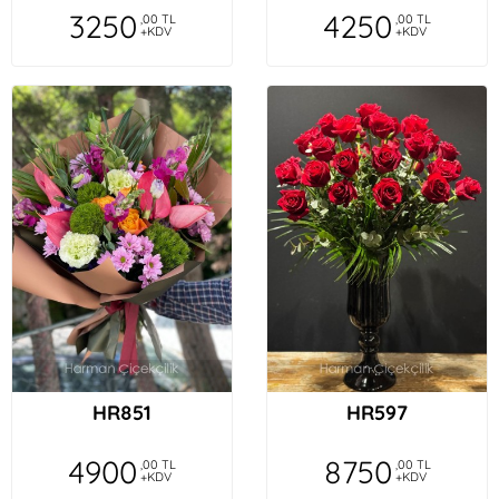
3250
4250
,00 TL
,00 TL
+KDV
+KDV
HR851
HR597
4900
8750
,00 TL
,00 TL
+KDV
+KDV