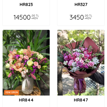
HR823
HR327
14500
3450
,00 TL
,00 TL
+KDV
+KDV
YENİ ÜRÜN
HR844
HR847