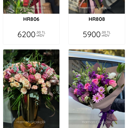
HR806
HR808
6200
5900
,00 TL
,00 TL
+KDV
+KDV