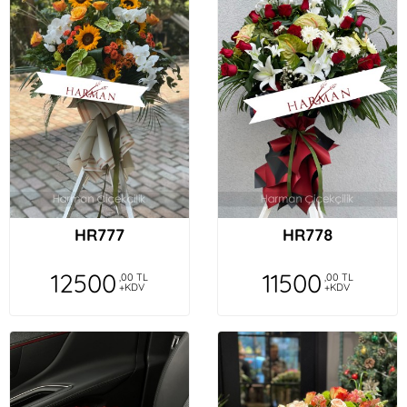
HR777
HR778
12500
11500
,00 TL
,00 TL
+KDV
+KDV