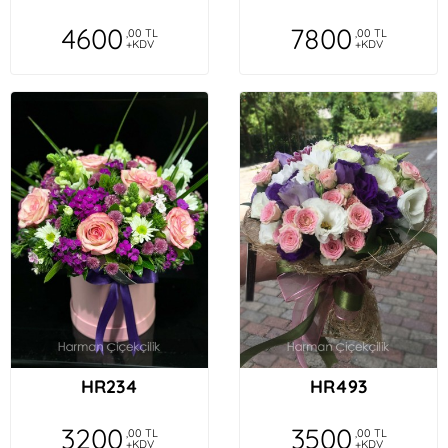
4600
7800
,00 TL
,00 TL
+KDV
+KDV
HR234
HR493
3200
3500
,00 TL
,00 TL
+KDV
+KDV