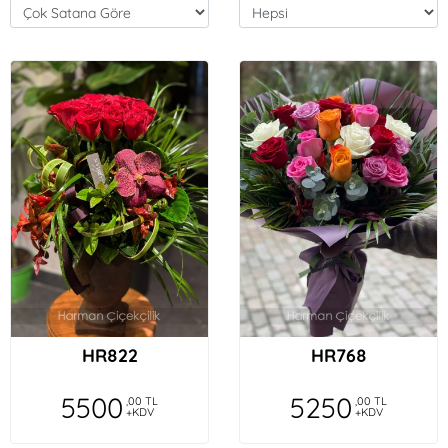
HR822
HR768
5500
5250
,00 TL
,00 TL
+KDV
+KDV