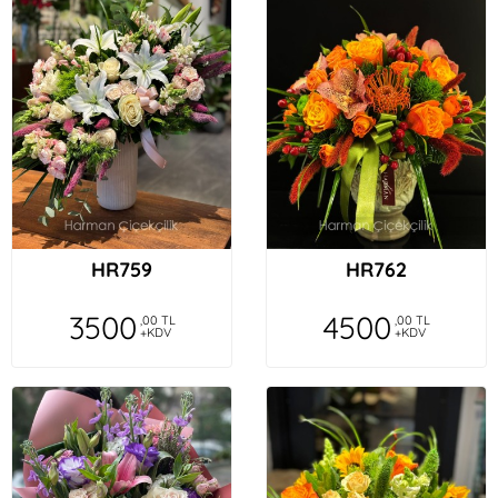
HR759
HR762
3500
4500
,00 TL
,00 TL
+KDV
+KDV