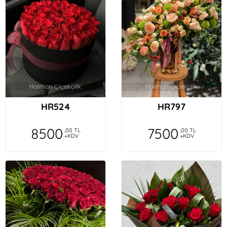
HR524
HR797
8500
7500
,00 TL
,00 TL
+KDV
+KDV