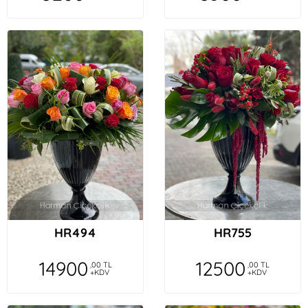
HR494
HR755
14900
12500
,00 TL
,00 TL
+KDV
+KDV