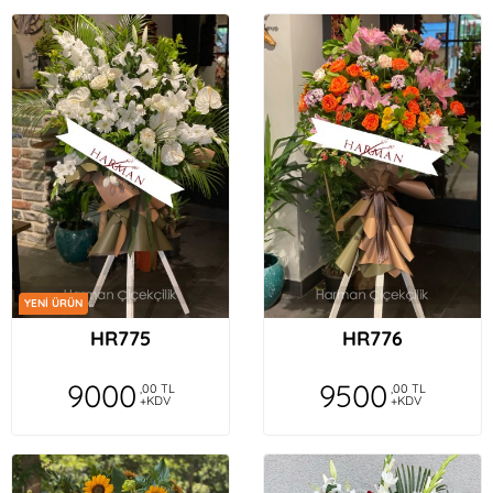
YENİ ÜRÜN
HR775
HR776
9000
9500
,00 TL
,00 TL
+KDV
+KDV