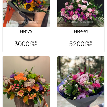
HR179
HR441
3000
5200
,00 TL
,00 TL
+KDV
+KDV