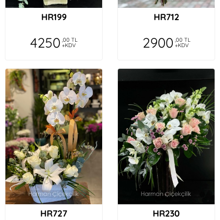
HR199
HR712
4250
2900
,00 TL
,00 TL
+KDV
+KDV
HR727
HR230