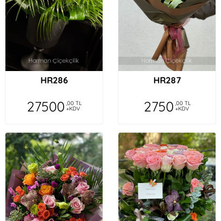
HR286
HR287
27500
2750
,00 TL
,00 TL
+KDV
+KDV