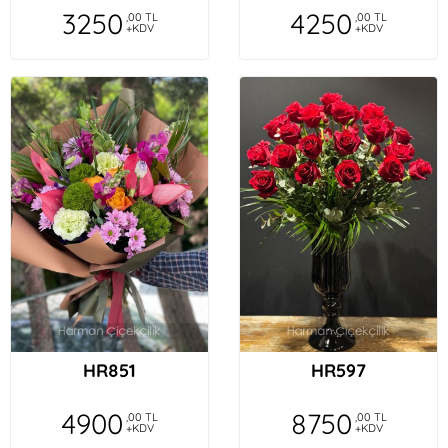
3250
4250
,00 TL
,00 TL
+KDV
+KDV
HR851
HR597
4900
8750
,00 TL
,00 TL
+KDV
+KDV