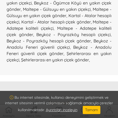
yakın çiçekçi
,
Beykoz - Ögümce Köyü en yakın çiçek
gönder
,
Maltepe - Gülsuyu en yakın çiçekçi
,
Maltepe -
Gülsuyu en yakın çiçek gönder
,
Kartal - Atalar hesaplı
çiçekçi
,
Kartal - Atalar hesaplı çiçek gönder
,
Maltepe -
Adatepe kaliteli çiçekçi
,
Maltepe - Adatepe kaliteli
çiçek gönder
,
Beykoz - Poyrazköy hesaplı çiçekçi
,
Beykoz - Poyrazköy hesaplı çiçek gönder
,
Beykoz -
Anadolu Feneri güvenli çiçekçi
,
Beykoz - Anadolu
Feneri güvenli çiçek gönder
,
Şehirlerarası en yakın
çiçekçi
,
Şehirlerarası en yakın çiçek gönder
,
Bu internet sitesinde, kullanıcı deneyimini geliştirmek ve
Kurumsal
internet sitesinin verimli çalışmasını sağlamak amacıyla çerezler
kullanılmaktadır.
Ayrıntıları inceleyin
Tamam
Hakkımızda
Müşteri Hizmetleri
Ödeme Metodları
Anasayfa
Sipariş Takip
Favorilerim
Destek
Hesabım