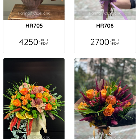
HR705
HR708
4250
2700
,00 TL
,00 TL
+KDV
+KDV