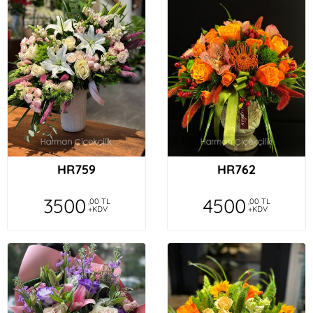
HR759
HR762
3500
4500
,00 TL
,00 TL
+KDV
+KDV