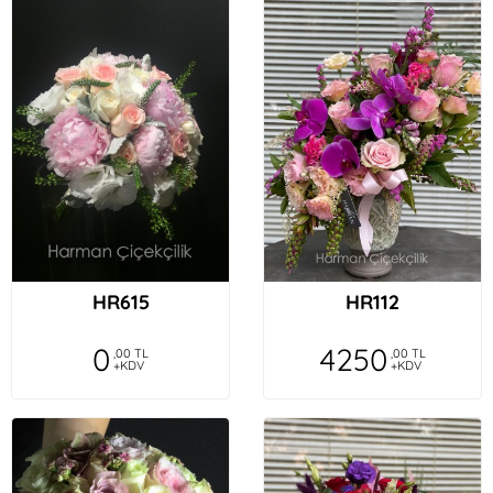
HR615
HR112
0
4250
,00 TL
,00 TL
+KDV
+KDV