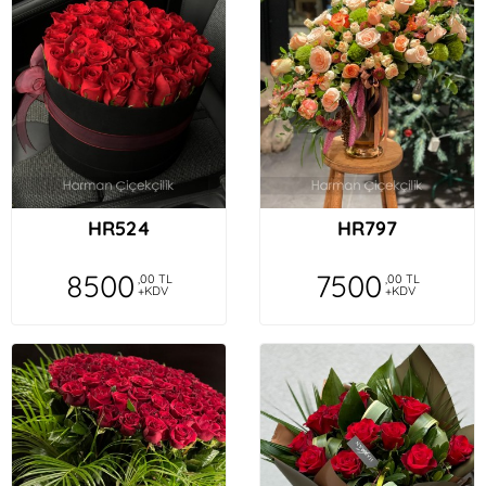
HR524
HR797
8500
7500
,00 TL
,00 TL
+KDV
+KDV