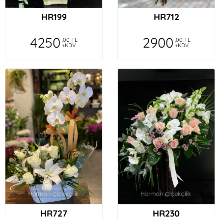
HR199
HR712
4250
2900
,00 TL
,00 TL
+KDV
+KDV
HR727
HR230