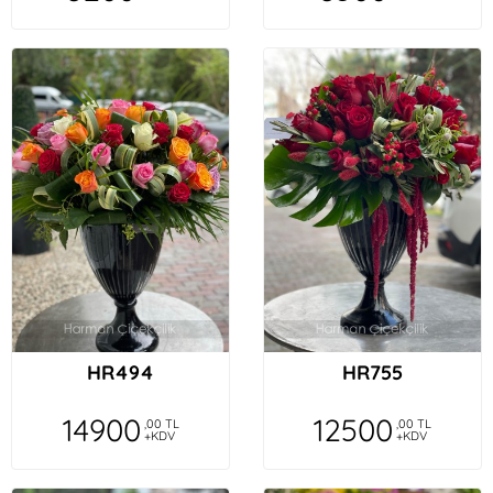
HR494
HR755
14900
12500
,00 TL
,00 TL
+KDV
+KDV