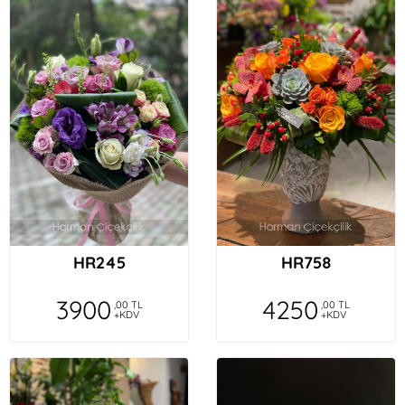
HR245
HR758
3900
4250
,00 TL
,00 TL
+KDV
+KDV