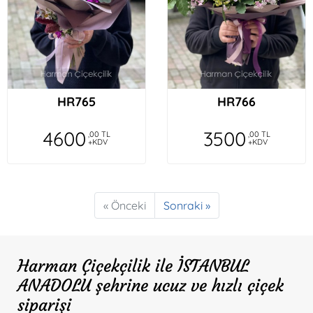
HR765
HR766
4600
3500
,00 TL
,00 TL
+KDV
+KDV
« Önceki
Sonraki »
Harman Çiçekçilik ile İSTANBUL
ANADOLU şehrine ucuz ve hızlı çiçek
siparişi