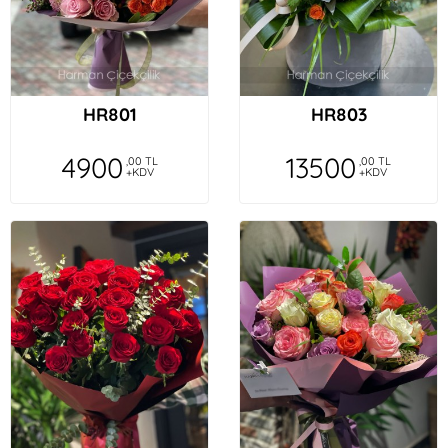
HR801
HR803
4900
13500
,00 TL
,00 TL
+KDV
+KDV