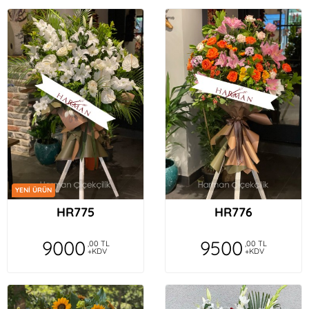
YENİ ÜRÜN
HR775
HR776
9000
9500
,00 TL
,00 TL
+KDV
+KDV