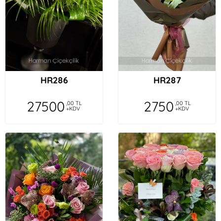
HR286
HR287
27500
2750
,00 TL
,00 TL
+KDV
+KDV