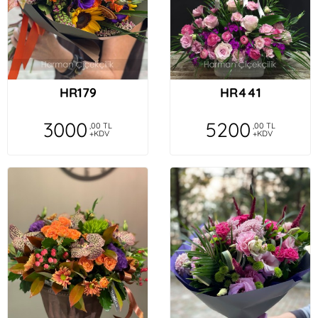
HR179
HR441
3000
5200
,00 TL
,00 TL
+KDV
+KDV