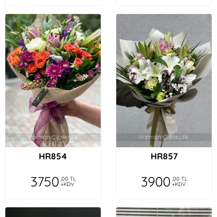
HR854
HR857
3750
3900
,00 TL
,00 TL
+KDV
+KDV