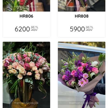
HR806
HR808
6200
5900
,00 TL
,00 TL
+KDV
+KDV