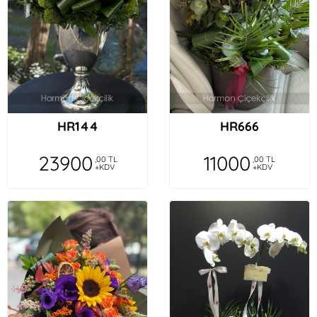
HR144
HR666
23900
11000
,00 TL
,00 TL
+KDV
+KDV