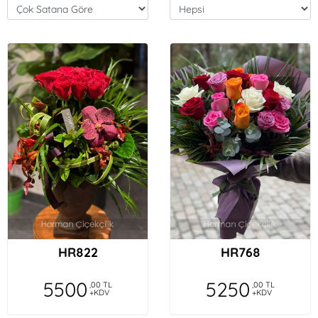
HR822
HR768
5500
5250
,00 TL
,00 TL
+KDV
+KDV