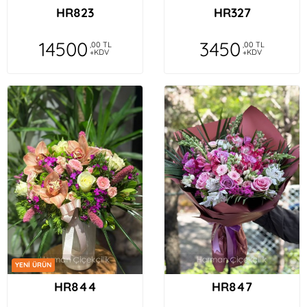
HR823
HR327
14500
3450
,00 TL
,00 TL
+KDV
+KDV
YENİ ÜRÜN
HR844
HR847