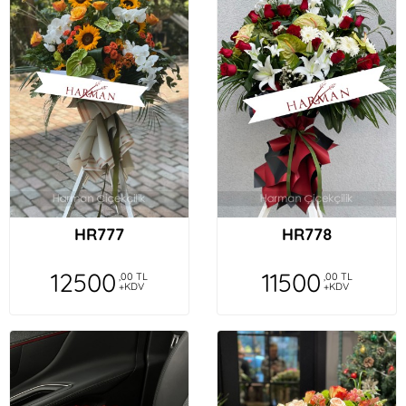
HR777
HR778
12500
11500
,00 TL
,00 TL
+KDV
+KDV