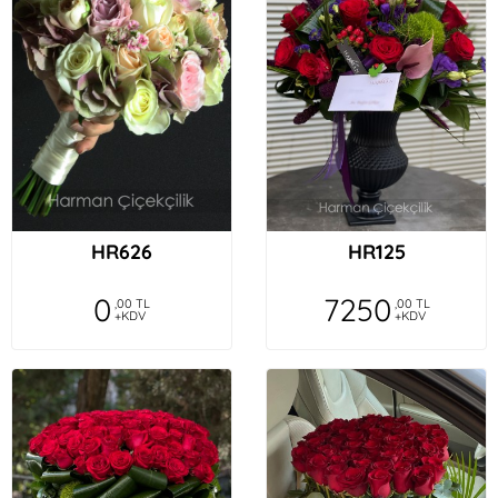
HR626
HR125
0
7250
,00 TL
,00 TL
+KDV
+KDV