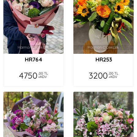
HR764
HR253
4750
3200
,00 TL
,00 TL
+KDV
+KDV