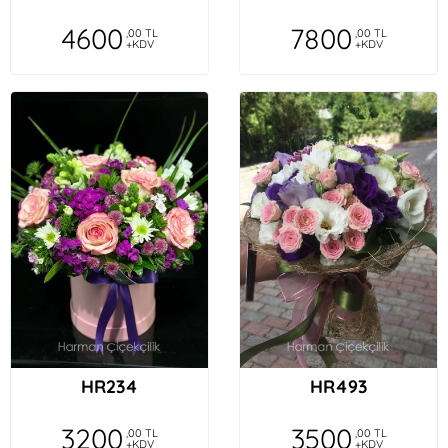
4600
7800
,00 TL
,00 TL
+KDV
+KDV
HR234
HR493
3200
3500
,00 TL
,00 TL
+KDV
+KDV