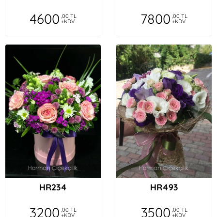
4600
7800
,00 TL
,00 TL
+KDV
+KDV
HR234
HR493
3200
3500
,00 TL
,00 TL
+KDV
+KDV