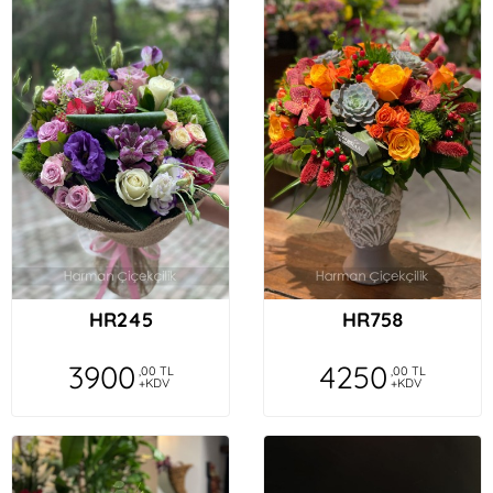
HR245
HR758
3900
4250
,00 TL
,00 TL
+KDV
+KDV