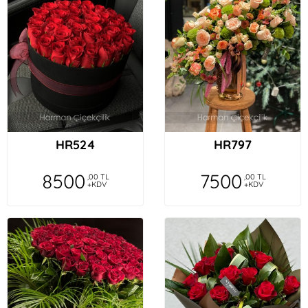
HR524
HR797
8500
7500
,00 TL
,00 TL
+KDV
+KDV