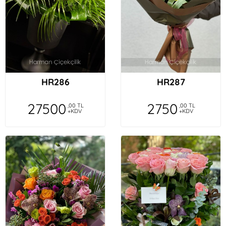
HR286
HR287
27500
2750
,00 TL
,00 TL
+KDV
+KDV