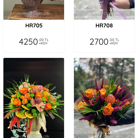
HR705
HR708
4250
2700
,00 TL
,00 TL
+KDV
+KDV