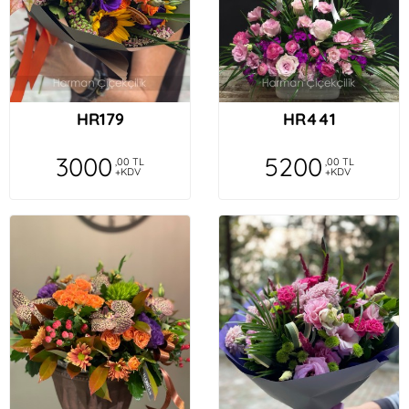
HR179
HR441
3000
5200
,00 TL
,00 TL
+KDV
+KDV