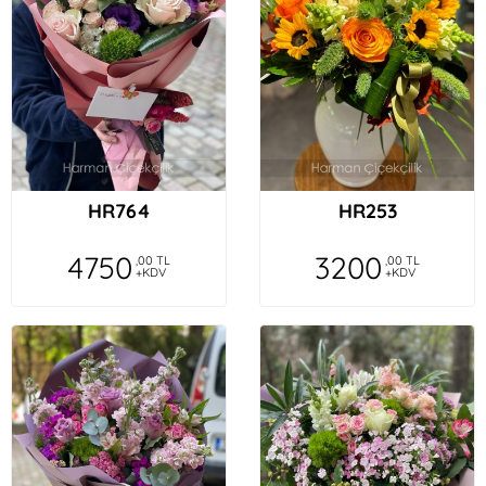
HR764
HR253
4750
3200
,00 TL
,00 TL
+KDV
+KDV