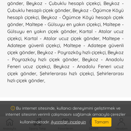
gönder
,
Beykoz - Çubuklu hesaplı çiçekçi
,
Beykoz -
Çubuklu hesaplı çiçek gönder
,
Beykoz - Ögümce Köyü
hesaplı çiçekçi
,
Beykoz - Ögümce Köyü hesaplı çiçek
gönder
,
Maltepe - Gülsuyu en yakın çiçekçi
,
Maltepe -
Gülsuyu en yakın çiçek gönder
,
Kartal - Atalar ucuz
çiçekçi
,
Kartal - Atalar ucuz çiçek gönder
,
Maltepe -
Adatepe güvenli çiçekçi
,
Maltepe - Adatepe güvenli
çiçek gönder
,
Beykoz - Poyrazköy hızlı çiçekçi
,
Beykoz
- Poyrazköy hızlı çiçek gönder
,
Beykoz - Anadolu
Feneri ucuz çiçekçi
,
Beykoz - Anadolu Feneri ucuz
çiçek gönder
,
Şehirlerarası hızlı çiçekçi
,
Şehirlerarası
hızlı çiçek gönder
,
Bu internet sitesinde, kullanıcı deneyimini geliştirmek ve
internet sitesinin verimli çalışmasını sağlamak amacıyla çerezler
kullanılmaktadır.
Ayrıntıları inceleyin
Tamam
Kurumsal
Anasayfa
Sipariş Takip
Favorilerim
Destek
Hesabım