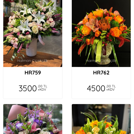
HR759
HR762
3500
4500
,00 TL
,00 TL
+KDV
+KDV