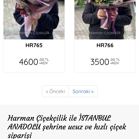
HR765
HR766
4600
3500
,00 TL
,00 TL
+KDV
+KDV
« Önceki
Sonraki »
Harman Çiçekçilik ile İSTANBUL
ANADOLU şehrine ucuz ve hızlı çiçek
siparişi