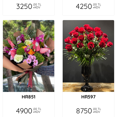
3250
4250
,00 TL
,00 TL
+KDV
+KDV
HR851
HR597
4900
8750
,00 TL
,00 TL
+KDV
+KDV