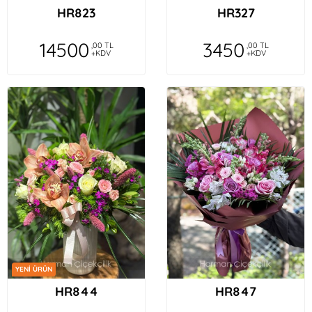
HR823
HR327
14500
3450
,00 TL
,00 TL
+KDV
+KDV
YENİ ÜRÜN
HR844
HR847