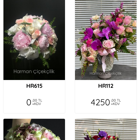
HR615
HR112
0
4250
,00 TL
,00 TL
+KDV
+KDV