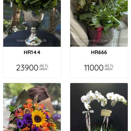
HR144
HR666
23900
11000
,00 TL
,00 TL
+KDV
+KDV