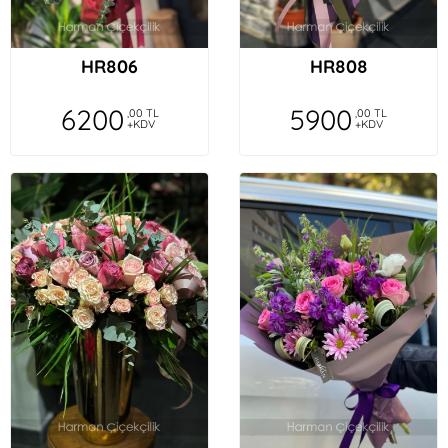
HR806
HR808
6200
5900
,00 TL
,00 TL
+KDV
+KDV