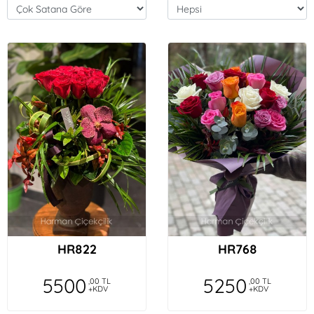
HR822
HR768
5500
5250
,00 TL
,00 TL
+KDV
+KDV