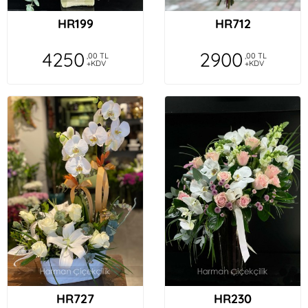
HR199
HR712
4250
2900
,00 TL
,00 TL
+KDV
+KDV
HR727
HR230