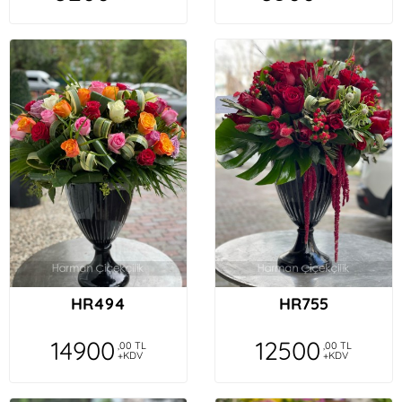
HR494
HR755
14900
12500
,00 TL
,00 TL
+KDV
+KDV