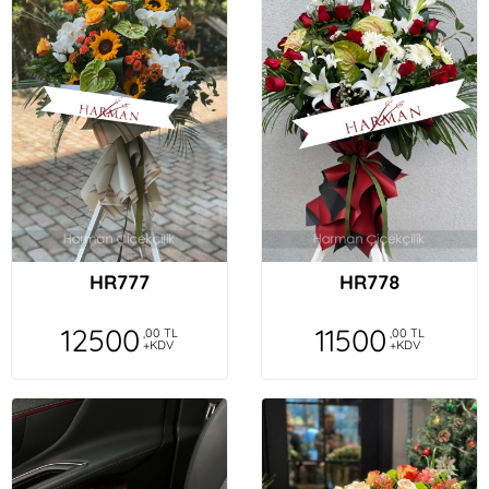
HR777
HR778
12500
11500
,00 TL
,00 TL
+KDV
+KDV