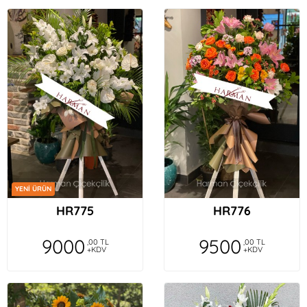
YENİ ÜRÜN
HR775
HR776
9000
9500
,00 TL
,00 TL
+KDV
+KDV