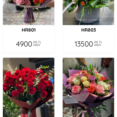
HR801
HR803
4900
13500
,00 TL
,00 TL
+KDV
+KDV