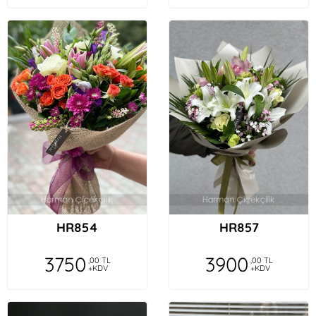
HR854
HR857
3750
3900
,00 TL
,00 TL
+KDV
+KDV