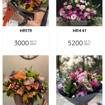
HR179
HR441
3000
5200
,00 TL
,00 TL
+KDV
+KDV