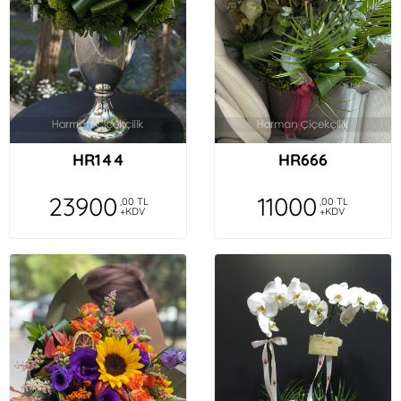
HR144
HR666
23900
11000
,00 TL
,00 TL
+KDV
+KDV