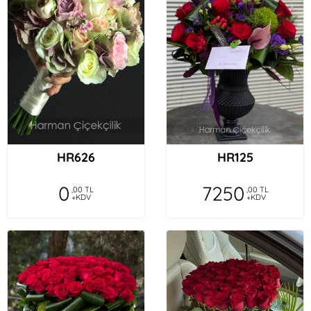
HR626
HR125
0
7250
,00 TL
,00 TL
+KDV
+KDV