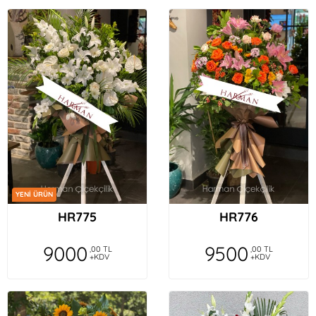
YENİ ÜRÜN
HR775
HR776
9000
9500
,00 TL
,00 TL
+KDV
+KDV