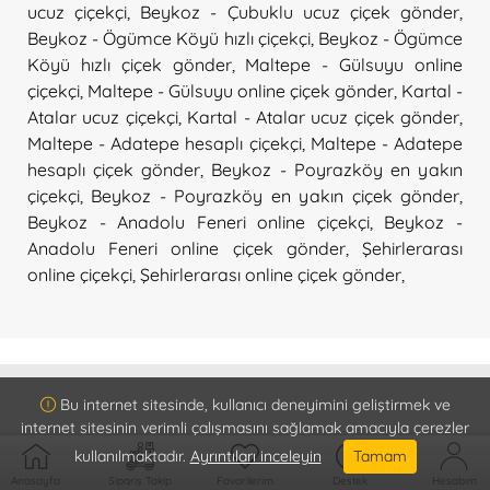
ucuz çiçekçi
,
Beykoz - Çubuklu ucuz çiçek gönder
,
Beykoz - Ögümce Köyü hızlı çiçekçi
,
Beykoz - Ögümce
Köyü hızlı çiçek gönder
,
Maltepe - Gülsuyu online
çiçekçi
,
Maltepe - Gülsuyu online çiçek gönder
,
Kartal -
Atalar ucuz çiçekçi
,
Kartal - Atalar ucuz çiçek gönder
,
Maltepe - Adatepe hesaplı çiçekçi
,
Maltepe - Adatepe
hesaplı çiçek gönder
,
Beykoz - Poyrazköy en yakın
çiçekçi
,
Beykoz - Poyrazköy en yakın çiçek gönder
,
Beykoz - Anadolu Feneri online çiçekçi
,
Beykoz -
Anadolu Feneri online çiçek gönder
,
Şehirlerarası
online çiçekçi
,
Şehirlerarası online çiçek gönder
,
Bu internet sitesinde, kullanıcı deneyimini geliştirmek ve
internet sitesinin verimli çalışmasını sağlamak amacıyla çerezler
Kurumsal
kullanılmaktadır.
Ayrıntıları inceleyin
Tamam
Hakkımızda
Anasayfa
Sipariş Takip
Favorilerim
Destek
Hesabım