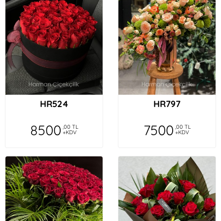
HR524
HR797
8500
7500
,00 TL
,00 TL
+KDV
+KDV