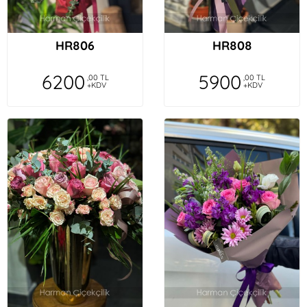
HR806
HR808
6200
5900
,00 TL
,00 TL
+KDV
+KDV