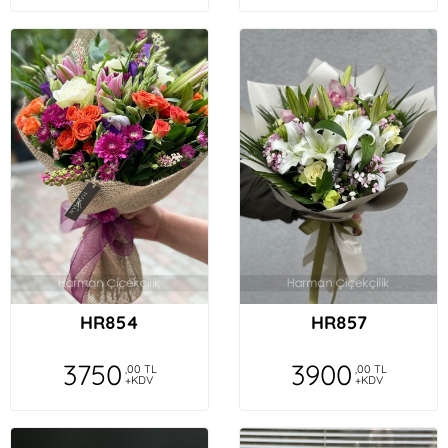
HR854
HR857
3750
3900
,00 TL
,00 TL
+KDV
+KDV