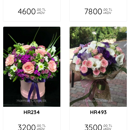
4600
7800
,00 TL
,00 TL
+KDV
+KDV
HR234
HR493
3200
3500
,00 TL
,00 TL
+KDV
+KDV