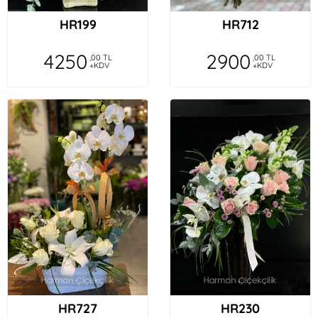
HR199
HR712
4250
2900
,00 TL
,00 TL
+KDV
+KDV
HR727
HR230