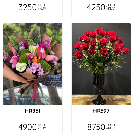
3250
4250
,00 TL
,00 TL
+KDV
+KDV
HR851
HR597
4900
8750
,00 TL
,00 TL
+KDV
+KDV