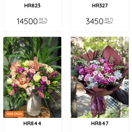
HR823
HR327
14500
3450
,00 TL
,00 TL
+KDV
+KDV
YENİ ÜRÜN
HR844
HR847