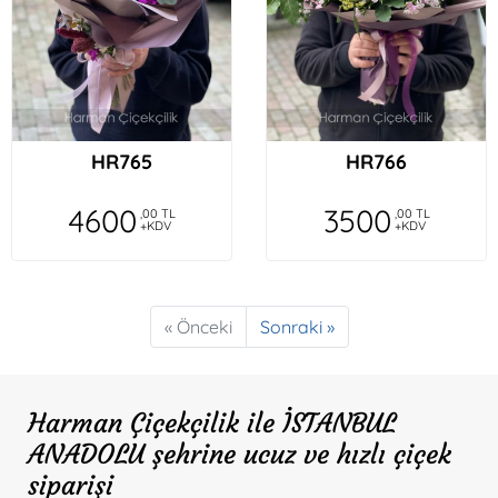
HR765
HR766
4600
3500
,00 TL
,00 TL
+KDV
+KDV
« Önceki
Sonraki »
Harman Çiçekçilik ile İSTANBUL
ANADOLU şehrine ucuz ve hızlı çiçek
siparişi