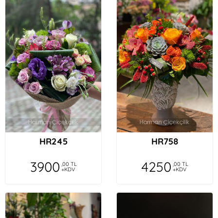
HR245
HR758
3900
4250
,00 TL
,00 TL
+KDV
+KDV