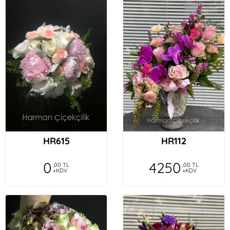
HR615
HR112
0
4250
,00 TL
,00 TL
+KDV
+KDV