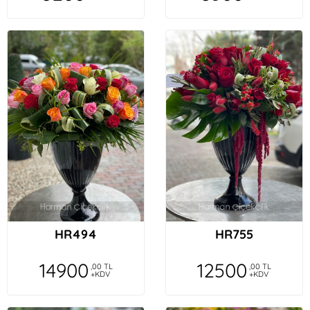
HR494
HR755
14900
12500
,00 TL
,00 TL
+KDV
+KDV