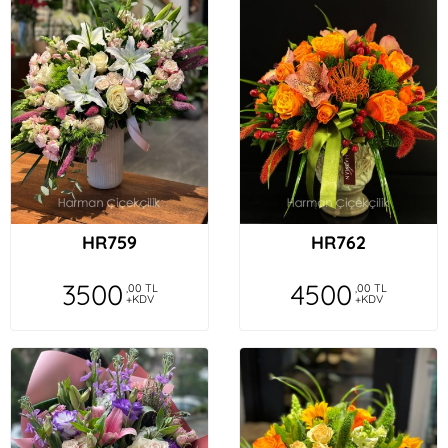
HR759
HR762
3500
4500
,00 TL
,00 TL
+KDV
+KDV