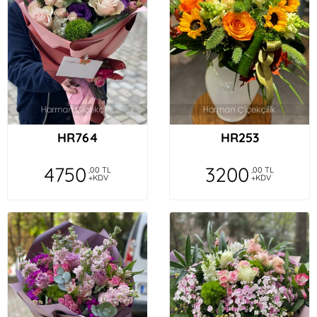
HR764
HR253
4750
3200
,00 TL
,00 TL
+KDV
+KDV