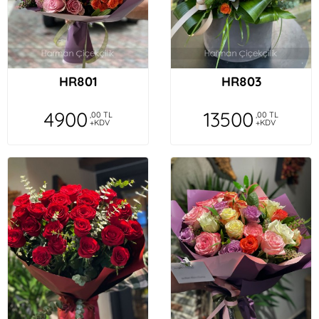
HR801
HR803
4900
13500
,00 TL
,00 TL
+KDV
+KDV