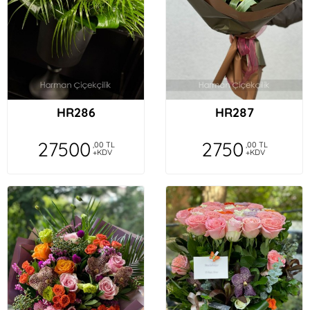
HR286
HR287
27500
2750
,00 TL
,00 TL
+KDV
+KDV