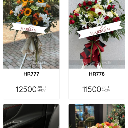
HR777
HR778
12500
11500
,00 TL
,00 TL
+KDV
+KDV