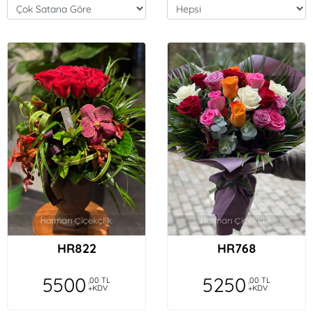
HR822
HR768
5500
5250
,00 TL
,00 TL
+KDV
+KDV