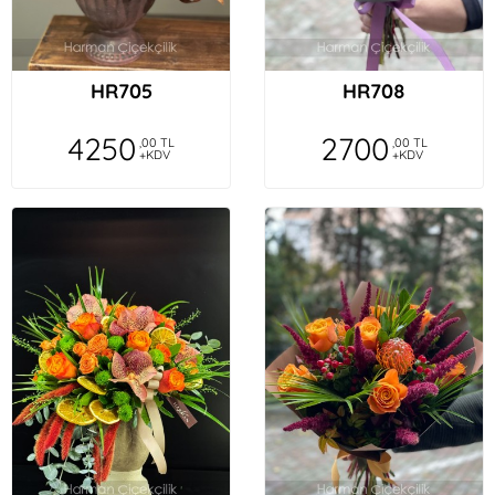
HR705
HR708
4250
2700
,00 TL
,00 TL
+KDV
+KDV