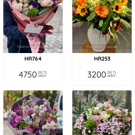
HR764
HR253
4750
3200
,00 TL
,00 TL
+KDV
+KDV