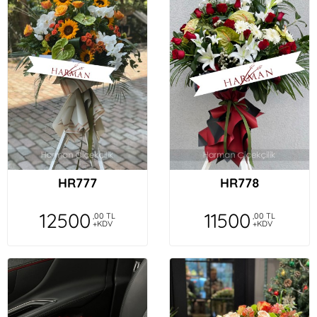
HR777
HR778
12500
11500
,00 TL
,00 TL
+KDV
+KDV