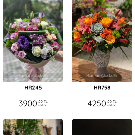
HR245
HR758
3900
4250
,00 TL
,00 TL
+KDV
+KDV