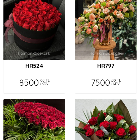
HR524
HR797
8500
7500
,00 TL
,00 TL
+KDV
+KDV