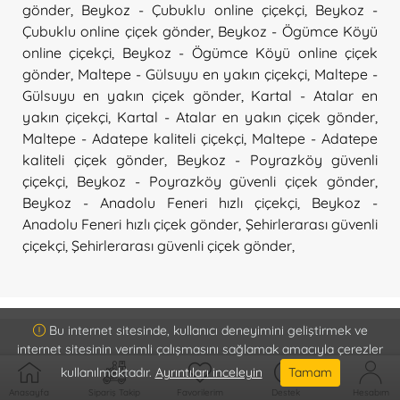
gönder
,
Beykoz - Çubuklu online çiçekçi
,
Beykoz -
Çubuklu online çiçek gönder
,
Beykoz - Ögümce Köyü
online çiçekçi
,
Beykoz - Ögümce Köyü online çiçek
gönder
,
Maltepe - Gülsuyu en yakın çiçekçi
,
Maltepe -
Gülsuyu en yakın çiçek gönder
,
Kartal - Atalar en
yakın çiçekçi
,
Kartal - Atalar en yakın çiçek gönder
,
Maltepe - Adatepe kaliteli çiçekçi
,
Maltepe - Adatepe
kaliteli çiçek gönder
,
Beykoz - Poyrazköy güvenli
çiçekçi
,
Beykoz - Poyrazköy güvenli çiçek gönder
,
Beykoz - Anadolu Feneri hızlı çiçekçi
,
Beykoz -
Anadolu Feneri hızlı çiçek gönder
,
Şehirlerarası güvenli
çiçekçi
,
Şehirlerarası güvenli çiçek gönder
,
Bu internet sitesinde, kullanıcı deneyimini geliştirmek ve
internet sitesinin verimli çalışmasını sağlamak amacıyla çerezler
kullanılmaktadır.
Ayrıntıları inceleyin
Tamam
Kurumsal
Anasayfa
Sipariş Takip
Favorilerim
Destek
Hesabım