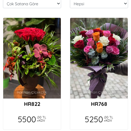
HR822
HR768
5500
5250
,00 TL
,00 TL
+KDV
+KDV