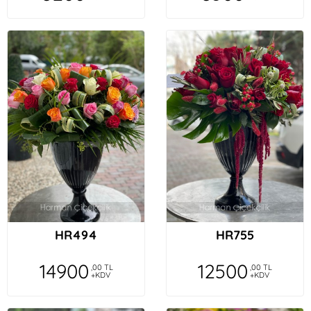
HR494
HR755
14900
12500
,00 TL
,00 TL
+KDV
+KDV