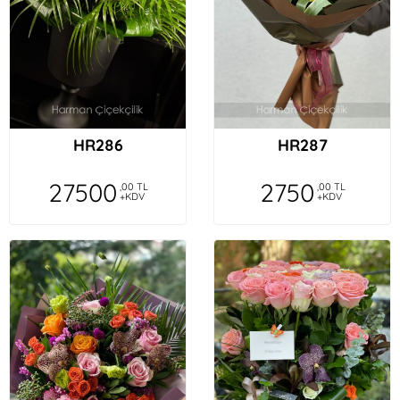
HR286
HR287
27500
2750
,00 TL
,00 TL
+KDV
+KDV