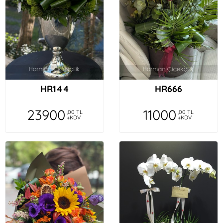
HR144
HR666
23900
11000
,00 TL
,00 TL
+KDV
+KDV