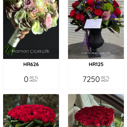
HR626
HR125
0
7250
,00 TL
,00 TL
+KDV
+KDV