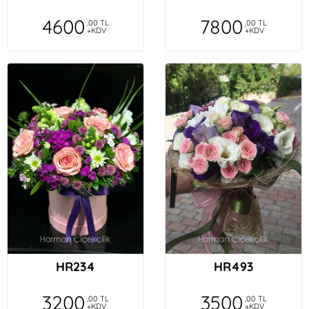
4600
7800
,00 TL
,00 TL
+KDV
+KDV
HR234
HR493
3200
3500
,00 TL
,00 TL
+KDV
+KDV