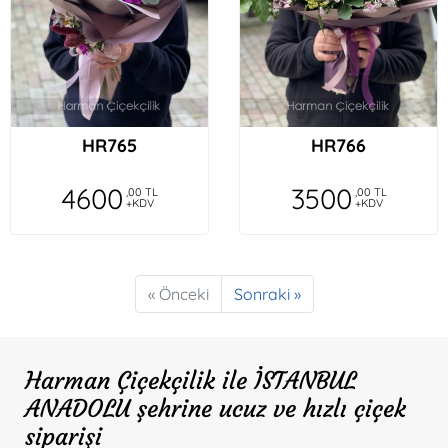
HR765
HR766
4600
3500
,00 TL
,00 TL
+KDV
+KDV
« Önceki
Sonraki »
Harman Çiçekçilik ile İSTANBUL
ANADOLU şehrine ucuz ve hızlı çiçek
siparişi