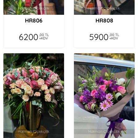
HR806
HR808
6200
5900
,00 TL
,00 TL
+KDV
+KDV