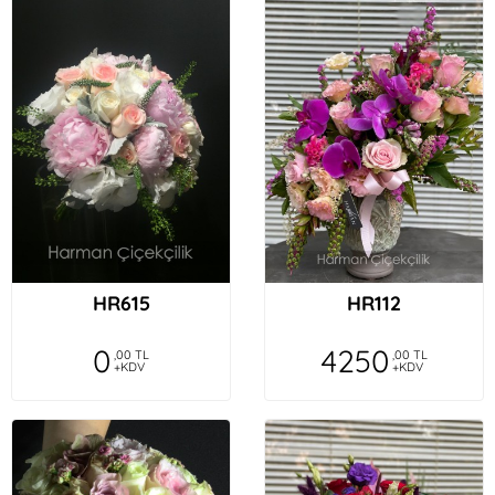
HR615
HR112
0
4250
,00 TL
,00 TL
+KDV
+KDV