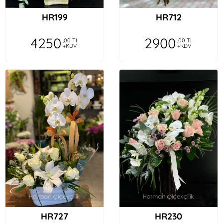
HR199
HR712
4250
2900
,00 TL
,00 TL
+KDV
+KDV
HR727
HR230