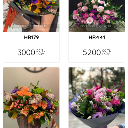
HR179
HR441
3000
5200
,00 TL
,00 TL
+KDV
+KDV