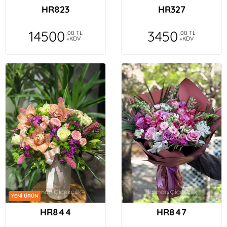
HR823
HR327
14500
3450
,00 TL
,00 TL
+KDV
+KDV
YENİ ÜRÜN
HR844
HR847