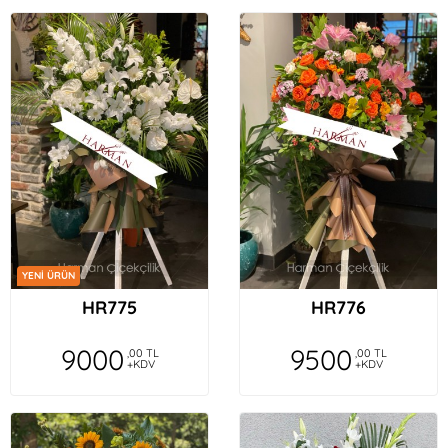
YENİ ÜRÜN
HR775
HR776
9000
9500
,00 TL
,00 TL
+KDV
+KDV