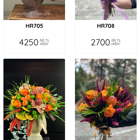
HR705
HR708
4250
2700
,00 TL
,00 TL
+KDV
+KDV