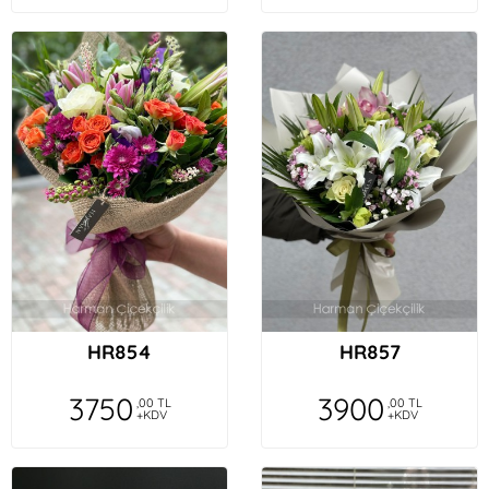
HR854
HR857
3750
3900
,00 TL
,00 TL
+KDV
+KDV