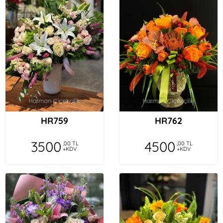
HR759
HR762
3500
4500
,00 TL
,00 TL
+KDV
+KDV