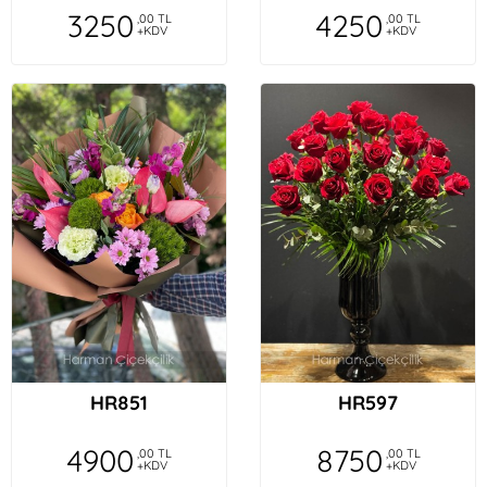
3250
4250
,00 TL
,00 TL
+KDV
+KDV
HR851
HR597
4900
8750
,00 TL
,00 TL
+KDV
+KDV