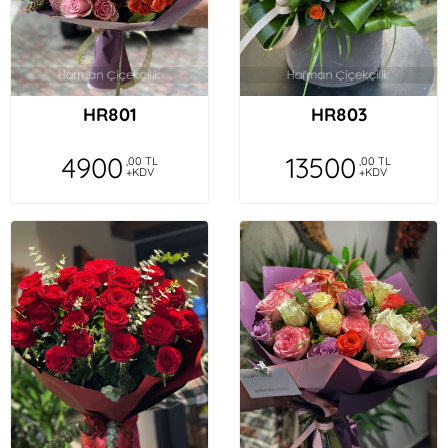
HR801
HR803
4900
13500
,00 TL
,00 TL
+KDV
+KDV