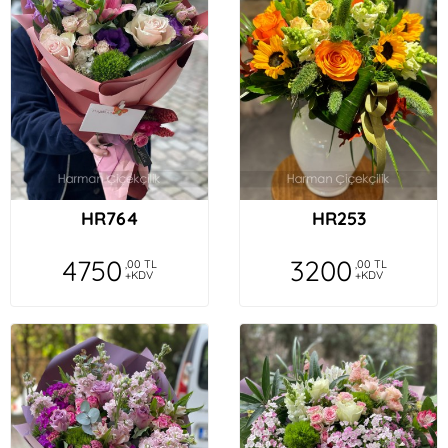
HR764
HR253
4750
3200
,00 TL
,00 TL
+KDV
+KDV