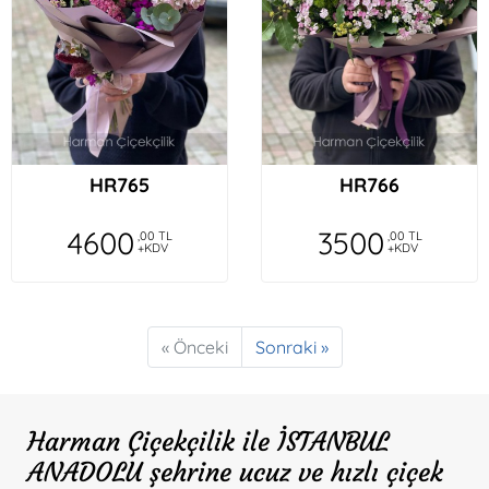
HR765
HR766
4600
3500
,00 TL
,00 TL
+KDV
+KDV
« Önceki
Sonraki »
Harman Çiçekçilik ile İSTANBUL
ANADOLU şehrine ucuz ve hızlı çiçek