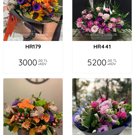
HR179
HR441
3000
5200
,00 TL
,00 TL
+KDV
+KDV