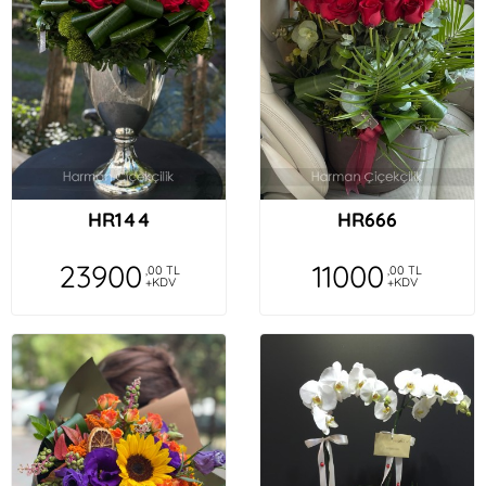
HR144
HR666
23900
11000
,00 TL
,00 TL
+KDV
+KDV