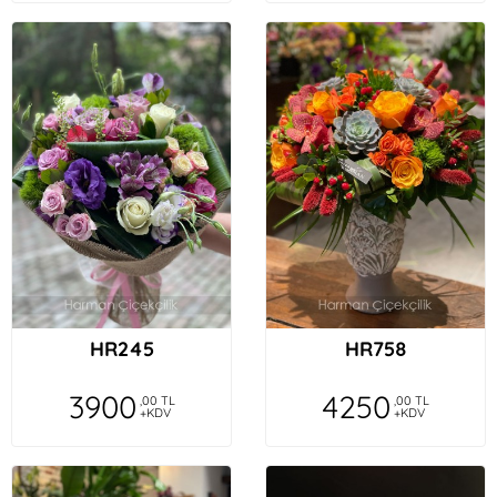
HR245
HR758
3900
4250
,00 TL
,00 TL
+KDV
+KDV