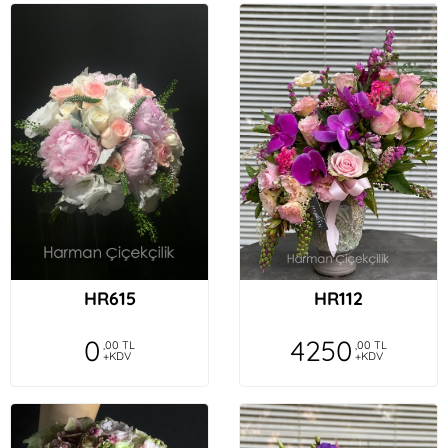
HR615
HR112
0
4250
,00 TL
,00 TL
+KDV
+KDV