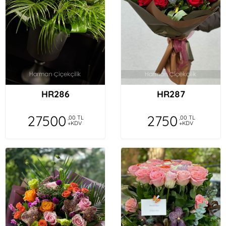
HR286
HR287
27500
2750
,00 TL
,00 TL
+KDV
+KDV