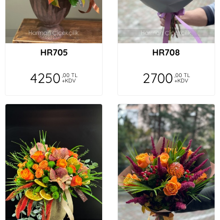
HR705
HR708
4250
2700
,00 TL
,00 TL
+KDV
+KDV