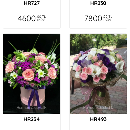
HR727
HR230
4600
7800
,00 TL
,00 TL
+KDV
+KDV
HR234
HR493