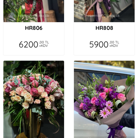
HR806
HR808
6200
5900
,00 TL
,00 TL
+KDV
+KDV