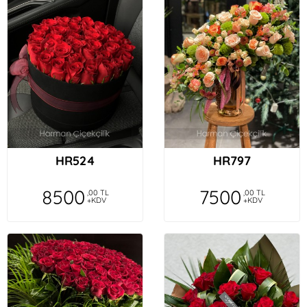
HR524
HR797
8500
7500
,00 TL
,00 TL
+KDV
+KDV