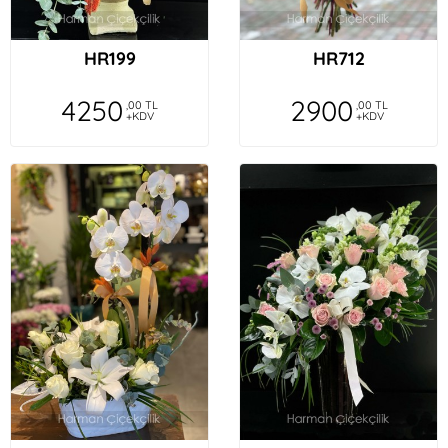
HR199
HR712
4250
2900
,00 TL
,00 TL
+KDV
+KDV