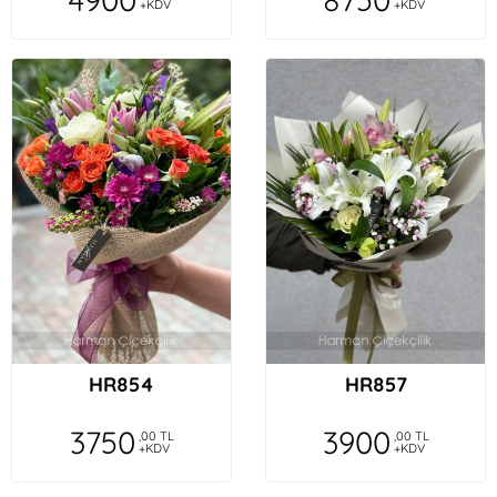
+KDV
+KDV
HR854
HR857
3750
3900
,00 TL
,00 TL
+KDV
+KDV