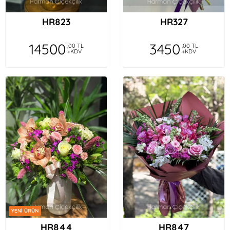
HR823
HR327
14500
3450
,00 TL
,00 TL
+KDV
+KDV
YENİ ÜRÜN
HR844
HR847