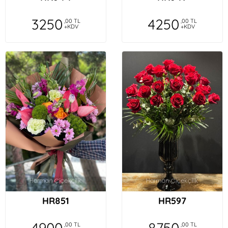
3250
4250
,00 TL
,00 TL
+KDV
+KDV
HR851
HR597
4900
8750
,00 TL
,00 TL