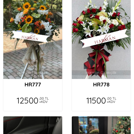
HR777
HR778
12500
11500
,00 TL
,00 TL
+KDV
+KDV