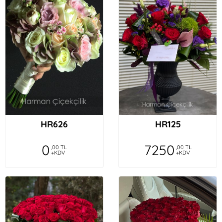
HR626
HR125
0
7250
,00 TL
,00 TL
+KDV
+KDV