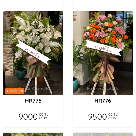
YENİ ÜRÜN
HR775
HR776
9000
9500
,00 TL
,00 TL
+KDV
+KDV