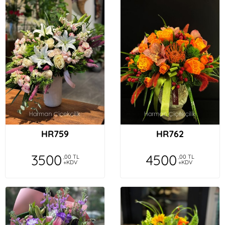
HR759
HR762
3500
4500
,00 TL
,00 TL
+KDV
+KDV