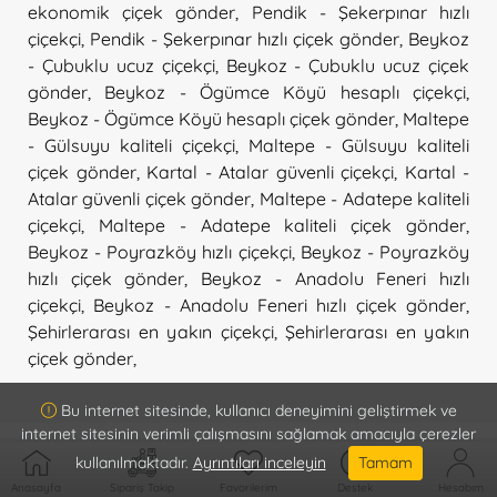
ekonomik çiçek gönder
,
Pendik - Şekerpınar hızlı
çiçekçi
,
Pendik - Şekerpınar hızlı çiçek gönder
,
Beykoz
- Çubuklu ucuz çiçekçi
,
Beykoz - Çubuklu ucuz çiçek
gönder
,
Beykoz - Ögümce Köyü hesaplı çiçekçi
,
Beykoz - Ögümce Köyü hesaplı çiçek gönder
,
Maltepe
- Gülsuyu kaliteli çiçekçi
,
Maltepe - Gülsuyu kaliteli
çiçek gönder
,
Kartal - Atalar güvenli çiçekçi
,
Kartal -
Atalar güvenli çiçek gönder
,
Maltepe - Adatepe kaliteli
çiçekçi
,
Maltepe - Adatepe kaliteli çiçek gönder
,
Beykoz - Poyrazköy hızlı çiçekçi
,
Beykoz - Poyrazköy
hızlı çiçek gönder
,
Beykoz - Anadolu Feneri hızlı
çiçekçi
,
Beykoz - Anadolu Feneri hızlı çiçek gönder
,
Şehirlerarası en yakın çiçekçi
,
Şehirlerarası en yakın
çiçek gönder
,
Bu internet sitesinde, kullanıcı deneyimini geliştirmek ve
internet sitesinin verimli çalışmasını sağlamak amacıyla çerezler
kullanılmaktadır.
Ayrıntıları inceleyin
Tamam
Anasayfa
Sipariş Takip
Favorilerim
Destek
Hesabım