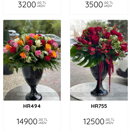
3200
3500
,00 TL
,00 TL
+KDV
+KDV
HR494
HR755
14900
12500
,00 TL
,00 TL
+KDV
+KDV