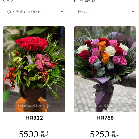
Sırala
Fiyat Aralığı
HR822
HR768
5500
5250
,00 TL
,00 TL
+KDV
+KDV