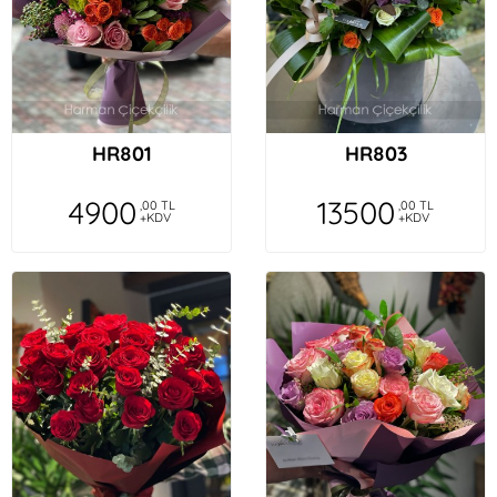
HR801
HR803
4900
13500
,00 TL
,00 TL
+KDV
+KDV