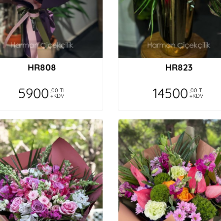
HR808
HR823
5900
14500
,00 TL
,00 TL
+KDV
+KDV