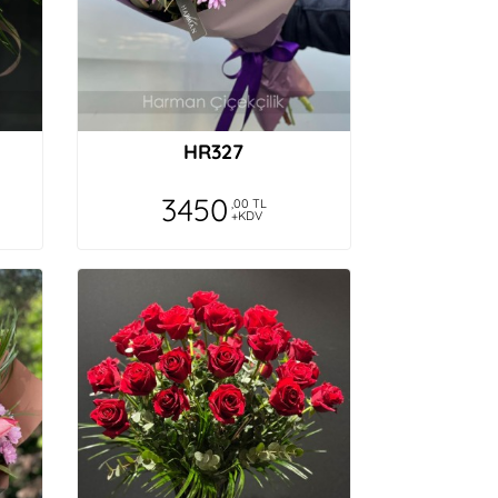
HR327
3450
,00 TL
+KDV