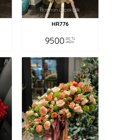
HR776
9500
,00 TL
+KDV