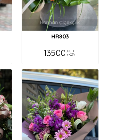
HR803
13500
,00 TL
+KDV