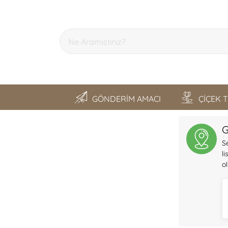
GÖNDERİM AMACI
ÇİÇEK 
SON GEZDİKLERİM
G
S
l
o