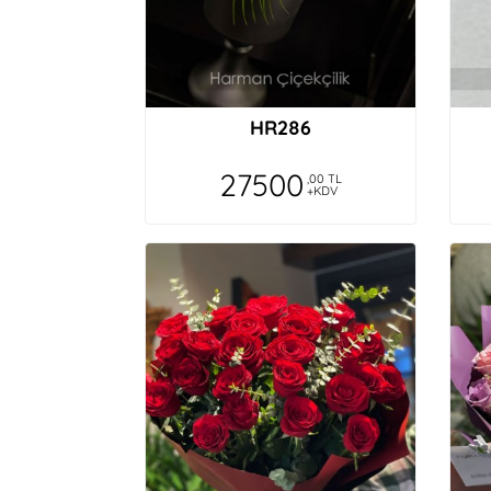
HR286
27500
,00 TL
+KDV