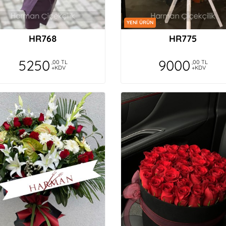
YENİ ÜRÜN
HR768
HR775
5250
9000
,00 TL
,00 TL
+KDV
+KDV