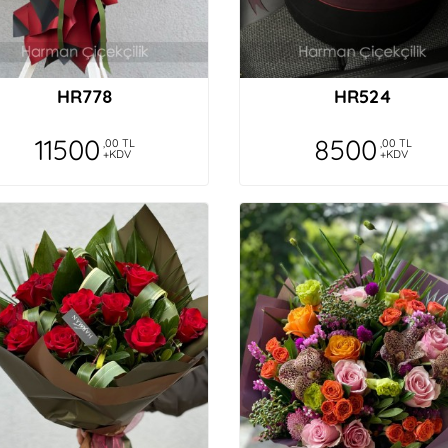
HR778
HR524
11500
8500
,00 TL
,00 TL
+KDV
+KDV