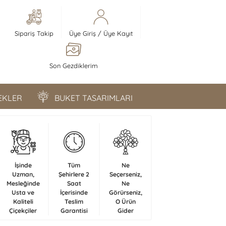
Sipariş Takip
Üye Giriş
/
Üye Kayıt
Son Gezdiklerim
ÇEKLER
BUKET TASARIMLARI
İşinde
Tüm
Ne
Uzman,
Şehirlere 2
Seçerseniz,
Mesleğinde
Saat
Ne
Usta ve
İçerisinde
Görürseniz,
Kaliteli
Teslim
O Ürün
Çiçekçiler
Garantisi
Gider