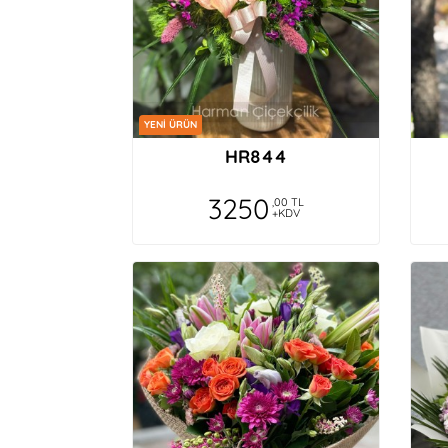
YENİ ÜRÜN
HR844
3250
,00 TL
+KDV