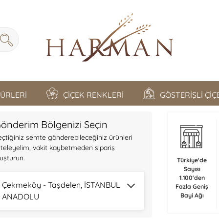
TÜRLERİ
ÇİÇEK RENKLERİ
GÖSTERİŞLİ Çİ
önderim Bölgenizi Seçin
eçtiğiniz semte gönderebileceğiniz ürünleri
isteleyelim, vakit kaybetmeden sipariş
luşturun.
Türkiye'de
Sayısı
1.100'den
Çekmeköy - Taşdelen, İSTANBUL
Fazla Geniş
ANADOLU
Bayi Ağı