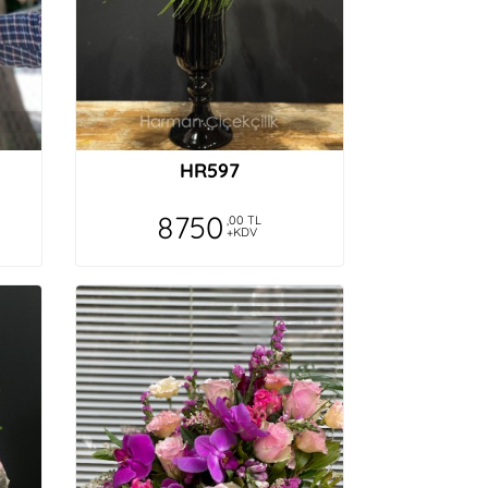
HR597
8750
,00 TL
+KDV