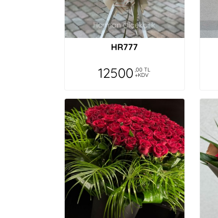
HR777
12500
,00 TL
+KDV