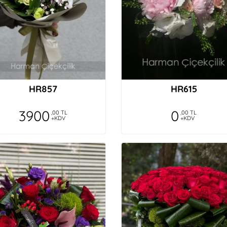
HR857
HR615
3900
0
,00 TL
,00 TL
+KDV
+KDV