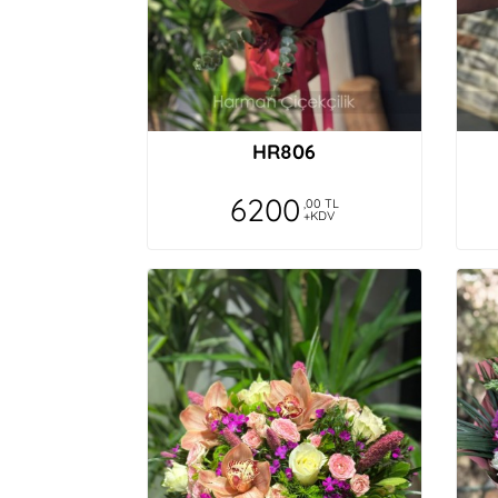
HR806
6200
,00 TL
+KDV