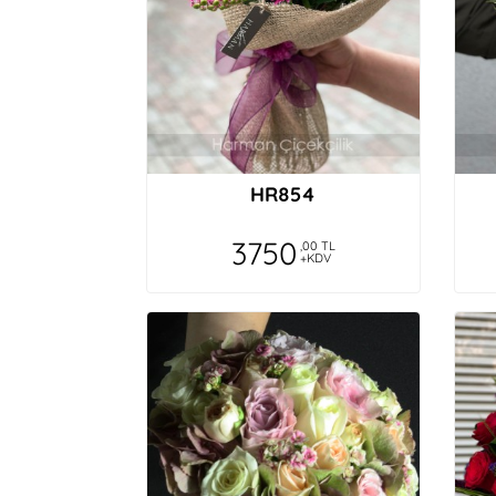
HR854
3750
,00 TL
+KDV