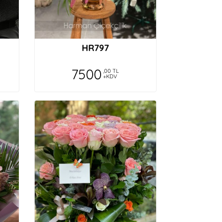
HR797
7500
,00 TL
+KDV