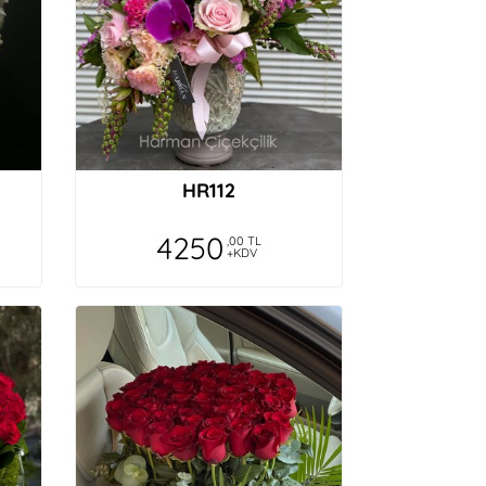
HR112
4250
,00 TL
+KDV