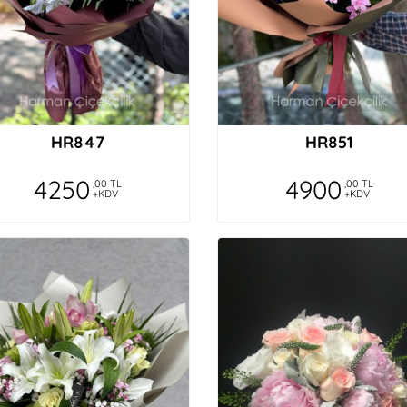
HR847
HR851
4250
4900
,00 TL
,00 TL
+KDV
+KDV