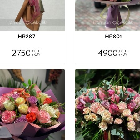
HR287
HR801
2750
4900
,00 TL
,00 TL
+KDV
+KDV