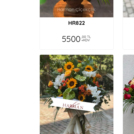
HR822
5500
,00 TL
+KDV