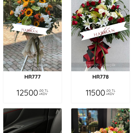
HR777
HR778
12500
11500
,00 TL
,00 TL
+KDV
+KDV