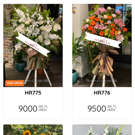
YENİ ÜRÜN
HR775
HR776
9000
9500
,00 TL
,00 TL
+KDV
+KDV