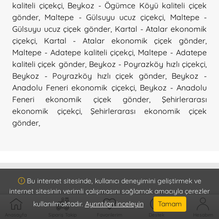
kaliteli çiçekçi
,
Beykoz - Ögümce Köyü kaliteli çiçek
gönder
,
Maltepe - Gülsuyu ucuz çiçekçi
,
Maltepe -
Gülsuyu ucuz çiçek gönder
,
Kartal - Atalar ekonomik
çiçekçi
,
Kartal - Atalar ekonomik çiçek gönder
,
Maltepe - Adatepe kaliteli çiçekçi
,
Maltepe - Adatepe
kaliteli çiçek gönder
,
Beykoz - Poyrazköy hızlı çiçekçi
,
Beykoz - Poyrazköy hızlı çiçek gönder
,
Beykoz -
Anadolu Feneri ekonomik çiçekçi
,
Beykoz - Anadolu
Feneri ekonomik çiçek gönder
,
Şehirlerarası
ekonomik çiçekçi
,
Şehirlerarası ekonomik çiçek
gönder
,
Bu internet sitesinde, kullanıcı deneyimini geliştirmek ve
internet sitesinin verimli çalışmasını sağlamak amacıyla çerezler
Kurumsal
kullanılmaktadır.
Ayrıntıları inceleyin
Tamam
Hakkımızda
Anasayfa
Sipariş Takip
Favorilerim
Destek
Hesabım