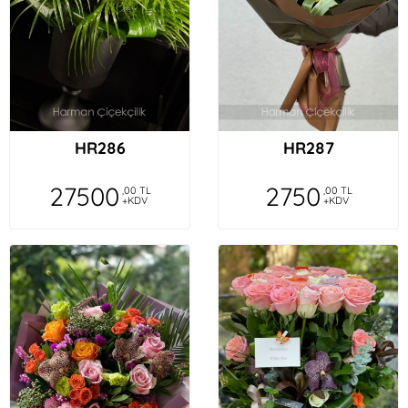
HR286
HR287
27500
2750
,00 TL
,00 TL
+KDV
+KDV