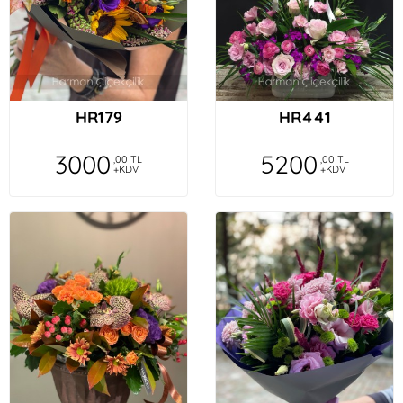
HR179
HR441
3000
5200
,00 TL
,00 TL
+KDV
+KDV