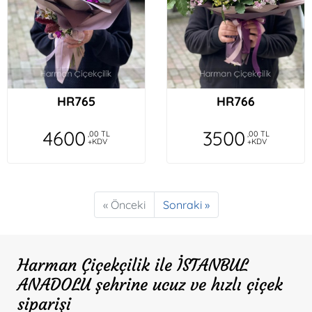
HR765
HR766
4600
3500
,00 TL
,00 TL
+KDV
+KDV
« Önceki
Sonraki »
Harman Çiçekçilik ile İSTANBUL
ANADOLU şehrine ucuz ve hızlı çiçek
siparişi