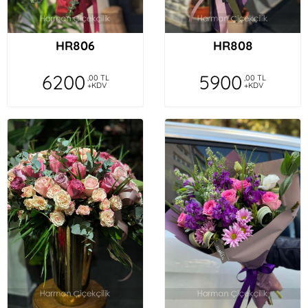
HR806
HR808
6200
5900
,00 TL
,00 TL
+KDV
+KDV