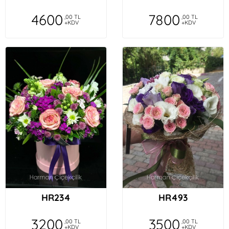
4600
7800
,00 TL
,00 TL
+KDV
+KDV
HR234
HR493
3200
3500
,00 TL
,00 TL
+KDV
+KDV