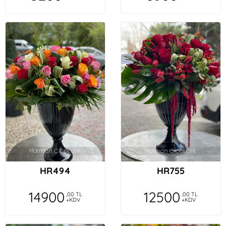
HR494
HR755
14900
12500
,00 TL
,00 TL
+KDV
+KDV