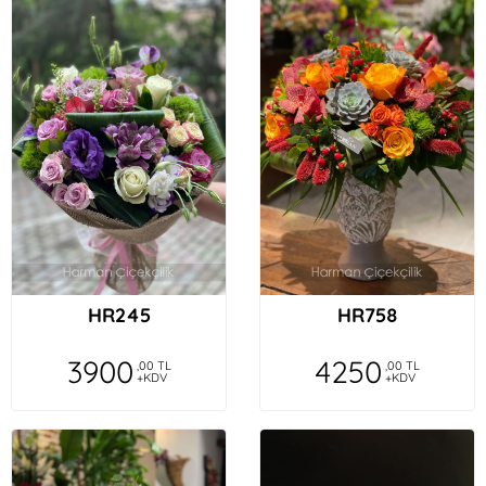
HR245
HR758
3900
4250
,00 TL
,00 TL
+KDV
+KDV