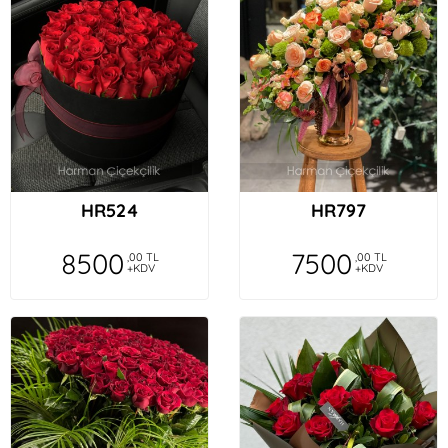
HR524
HR797
8500
7500
,00 TL
,00 TL
+KDV
+KDV