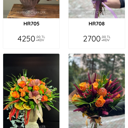
HR705
HR708
4250
2700
,00 TL
,00 TL
+KDV
+KDV