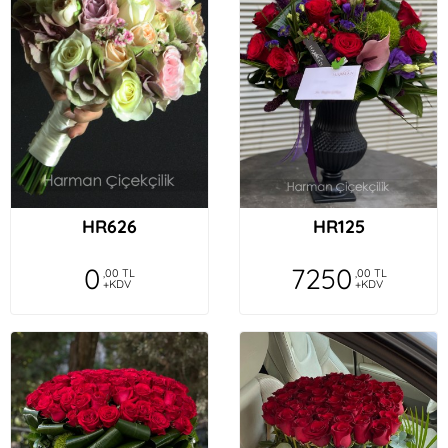
HR626
HR125
0
7250
,00 TL
,00 TL
+KDV
+KDV