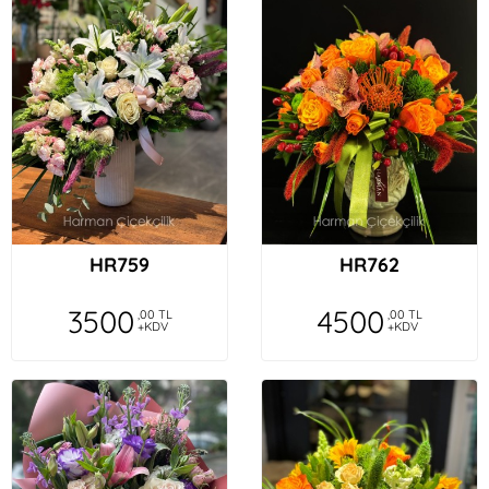
HR759
HR762
3500
4500
,00 TL
,00 TL
+KDV
+KDV