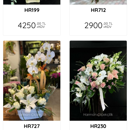
HR199
HR712
4250
2900
,00 TL
,00 TL
+KDV
+KDV
HR727
HR230