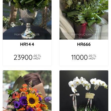
HR144
HR666
23900
11000
,00 TL
,00 TL
+KDV
+KDV