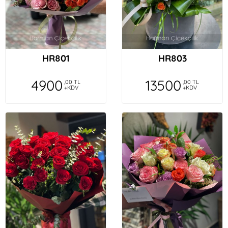
HR801
HR803
4900
13500
,00 TL
,00 TL
+KDV
+KDV