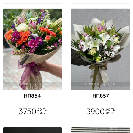
HR854
HR857
3750
3900
,00 TL
,00 TL
+KDV
+KDV