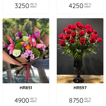
3250
4250
,00 TL
,00 TL
+KDV
+KDV
HR851
HR597
4900
8750
,00 TL
,00 TL
+KDV
+KDV