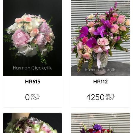
HR615
HR112
0
4250
,00 TL
,00 TL
+KDV
+KDV