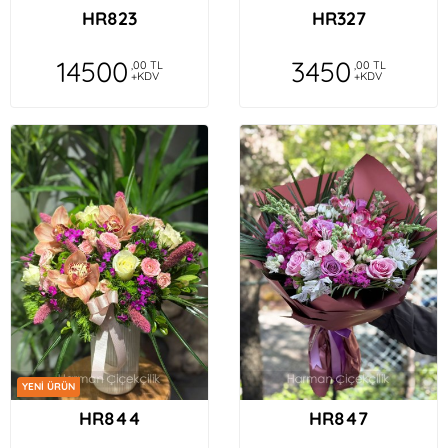
HR823
HR327
14500
3450
,00 TL
,00 TL
+KDV
+KDV
YENİ ÜRÜN
HR844
HR847