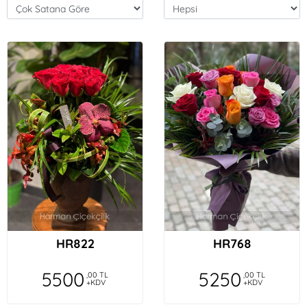
HR822
HR768
5500
5250
,00 TL
,00 TL
+KDV
+KDV