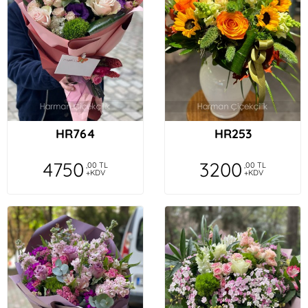
HR764
HR253
4750
3200
,00 TL
,00 TL
+KDV
+KDV