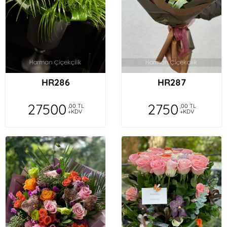
HR286
HR287
27500
2750
,00 TL
,00 TL
+KDV
+KDV