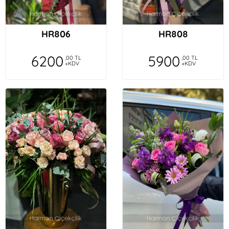
HR806
HR808
6200
5900
,00 TL
,00 TL
+KDV
+KDV