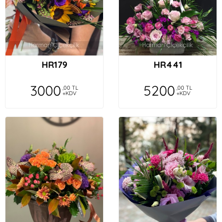
HR179
HR441
3000
5200
,00 TL
,00 TL
+KDV
+KDV