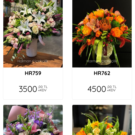
HR759
HR762
3500
4500
,00 TL
,00 TL
+KDV
+KDV