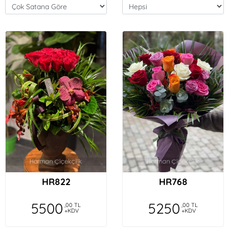
HR822
HR768
5500
5250
,00 TL
,00 TL
+KDV
+KDV