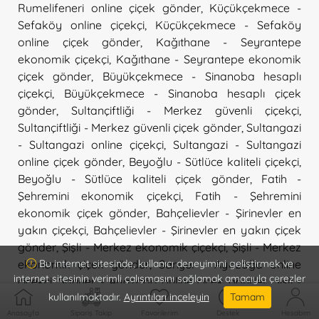
Rumelifeneri online çiçek gönder
,
Küçükçekmece -
Sefaköy online çiçekçi
,
Küçükçekmece - Sefaköy
online çiçek gönder
,
Kağıthane - Seyrantepe
ekonomik çiçekçi
,
Kağıthane - Seyrantepe ekonomik
çiçek gönder
,
Büyükçekmece - Sinanoba hesaplı
çiçekçi
,
Büyükçekmece - Sinanoba hesaplı çiçek
gönder
,
Sultançiftliği - Merkez güvenli çiçekçi
,
Sultançiftliği - Merkez güvenli çiçek gönder
,
Sultangazi
- Sultangazi online çiçekçi
,
Sultangazi - Sultangazi
online çiçek gönder
,
Beyoğlu - Sütlüce kaliteli çiçekçi
,
Beyoğlu - Sütlüce kaliteli çiçek gönder
,
Fatih -
Şehremini ekonomik çiçekçi
,
Fatih - Şehremini
ekonomik çiçek gönder
,
Bahçelievler - Şirinevler en
yakın çiçekçi
,
Bahçelievler - Şirinevler en yakın çiçek
gönder
,
Şişli - Merkez ekonomik çiçekçi
,
Şişli - Merkez
ekonomik çiçek gönder
,
Sarıyer - Ayazağa online
Bu internet sitesinde, kullanıcı deneyimini geliştirmek ve
internet sitesinin verimli çalışmasını sağlamak amacıyla çerezler
çiçekçi
,
Sarıyer - Ayazağa online çiçek gönder
,
Şişli -
kullanılmaktadır.
Ayrıntıları inceleyin
Tamam
Bomonti güvenli çiçekçi
,
Şişli - Bomonti güvenli çiçek
gönder
,
Şişli - Esentepe güvenli çiçekçi
,
Şişli - Esentepe
Anasayfa
Sipariş Takip
Favorilerim
Destek
Hesabım