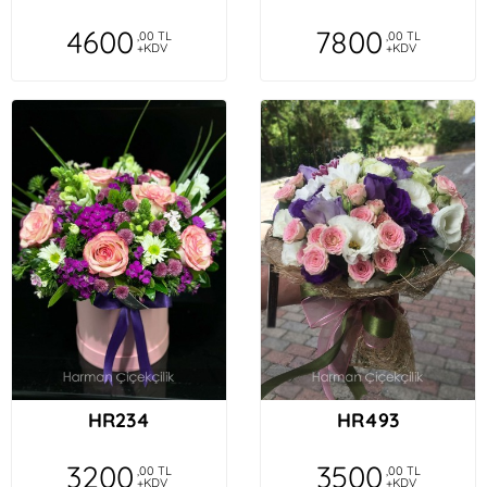
4600
7800
,00 TL
,00 TL
+KDV
+KDV
HR234
HR493
3200
3500
,00 TL
,00 TL
+KDV
+KDV