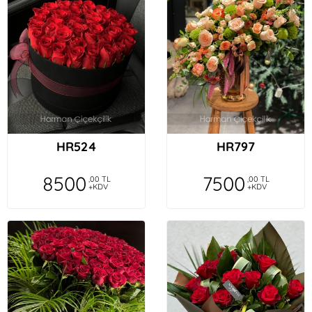
HR524
HR797
8500
7500
,00 TL
,00 TL
+KDV
+KDV