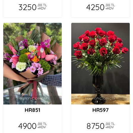
3250
4250
,00 TL
,00 TL
+KDV
+KDV
HR851
HR597
4900
8750
,00 TL
,00 TL
+KDV
+KDV