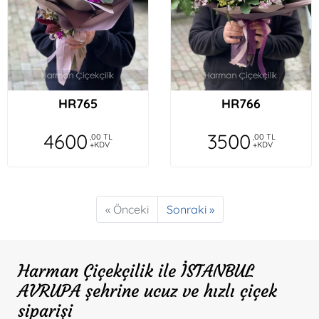
HR765
HR766
4600
3500
,00 TL
,00 TL
+KDV
+KDV
« Önceki
Sonraki »
Harman Çiçekçilik ile İSTANBUL
AVRUPA şehrine ucuz ve hızlı çiçek
siparişi