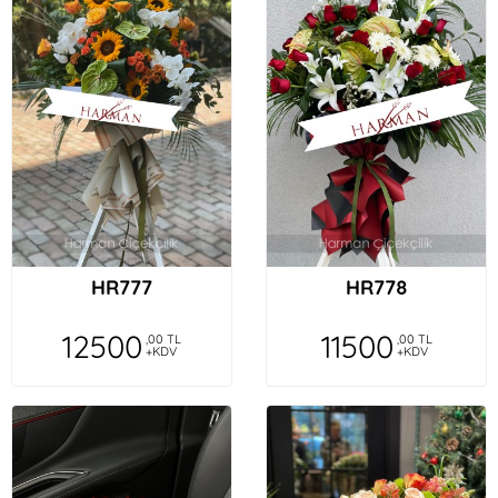
HR777
HR778
12500
11500
,00 TL
,00 TL
+KDV
+KDV