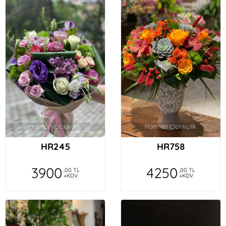
HR245
HR758
3900
4250
,00 TL
,00 TL
+KDV
+KDV