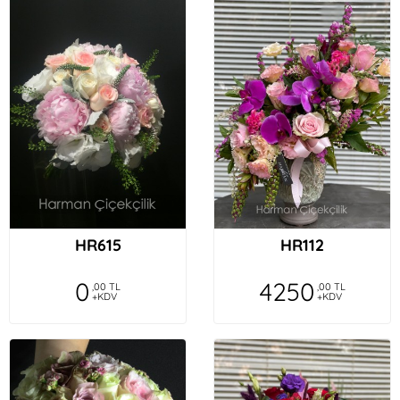
HR615
HR112
0
4250
,00 TL
,00 TL
+KDV
+KDV