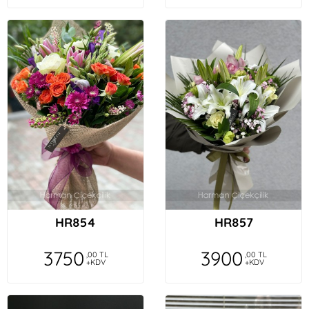
HR854
HR857
3750
3900
,00 TL
,00 TL
+KDV
+KDV