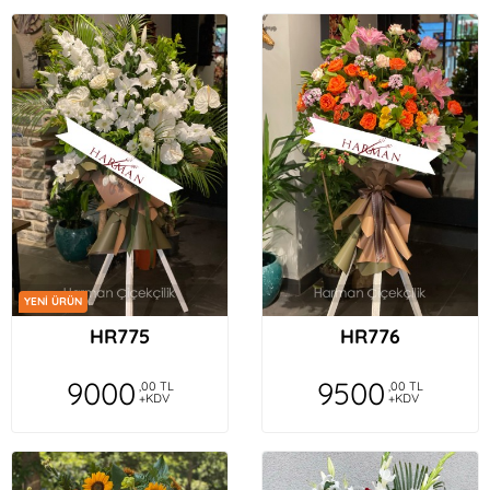
YENİ ÜRÜN
HR775
HR776
9000
9500
,00 TL
,00 TL
+KDV
+KDV