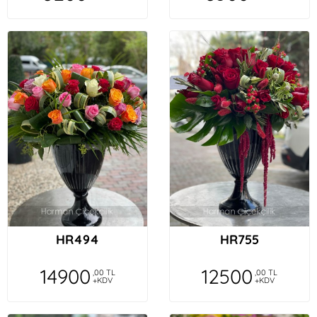
HR494
HR755
14900
12500
,00 TL
,00 TL
+KDV
+KDV