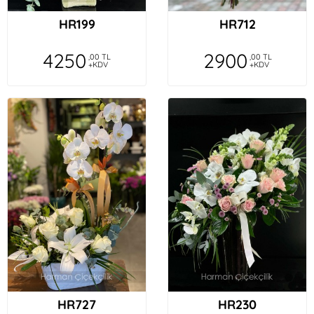
HR199
HR712
4250
2900
,00 TL
,00 TL
+KDV
+KDV
HR727
HR230