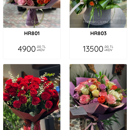
HR801
HR803
4900
13500
,00 TL
,00 TL
+KDV
+KDV