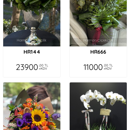
HR144
HR666
23900
11000
,00 TL
,00 TL
+KDV
+KDV