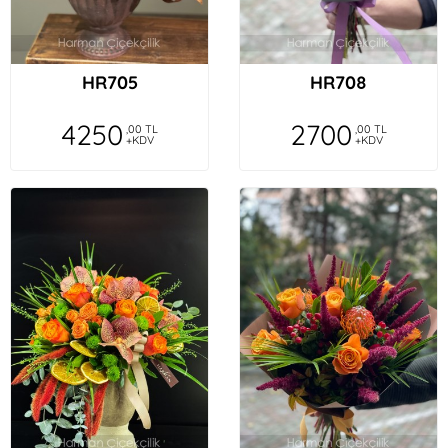
HR705
HR708
4250
2700
,00 TL
,00 TL
+KDV
+KDV