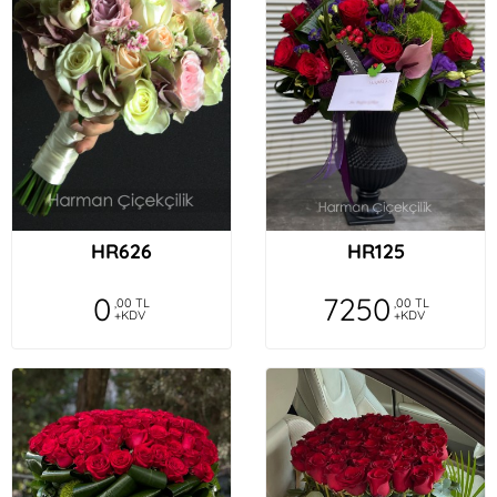
HR626
HR125
0
7250
,00 TL
,00 TL
+KDV
+KDV