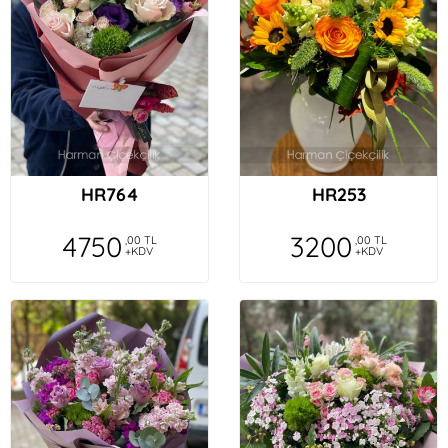
HR764
HR253
4750
3200
,00 TL
,00 TL
+KDV
+KDV