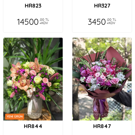
HR823
HR327
14500
3450
,00 TL
,00 TL
+KDV
+KDV
YENİ ÜRÜN
HR844
HR847