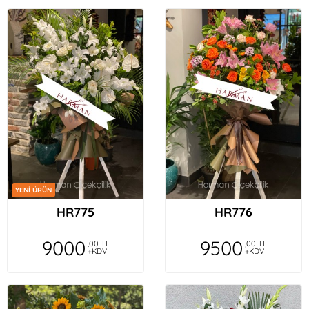
YENİ ÜRÜN
HR775
HR776
9000
9500
,00 TL
,00 TL
+KDV
+KDV