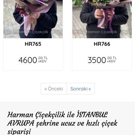
HR765
HR766
4600
3500
,00 TL
,00 TL
+KDV
+KDV
« Önceki
Sonraki »
Harman Çiçekçilik ile İSTANBUL
AVRUPA şehrine ucuz ve hızlı çiçek
siparişi