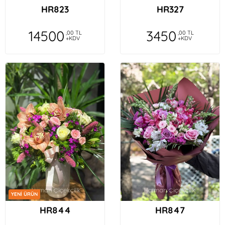
HR823
HR327
14500
3450
,00 TL
,00 TL
+KDV
+KDV
YENİ ÜRÜN
HR844
HR847