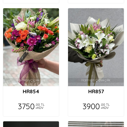
HR854
HR857
3750
3900
,00 TL
,00 TL
+KDV
+KDV