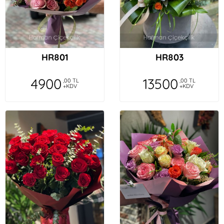
HR801
HR803
4900
13500
,00 TL
,00 TL
+KDV
+KDV