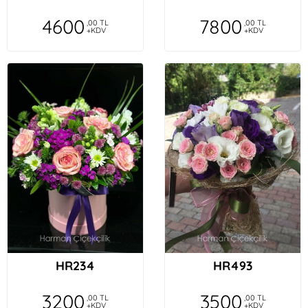
4600
7800
,00 TL
,00 TL
+KDV
+KDV
HR234
HR493
3200
3500
,00 TL
,00 TL
+KDV
+KDV