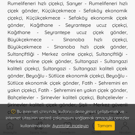
Rumelifeneri hızlı çiçekçi
,
Sarıyer - Rumelifeneri hızlı
çiçek gönder
,
Küçükçekmece - Sefaköy ekonomik
çiçekçi
,
Küçükçekmece - Sefaköy ekonomik çiçek
gönder
,
Kağıthane - Seyrantepe ucuz çiçekçi
,
Kağıthane - Seyrantepe ucuz çiçek gönder
,
Büyükçekmece - Sinanoba hızlı çiçekçi
,
Büyükçekmece - Sinanoba hızlı çiçek gönder
,
Sultançiftliği - Merkez online çiçekçi
,
Sultançiftliği -
Merkez online çiçek gönder
,
Sultangazi - Sultangazi
kaliteli çiçekçi
,
Sultangazi - Sultangazi kaliteli çiçek
gönder
,
Beyoğlu - Sütlüce ekonomik çiçekçi
,
Beyoğlu -
Sütlüce ekonomik çiçek gönder
,
Fatih - Şehremini en
yakın çiçekçi
,
Fatih - Şehremini en yakın çiçek gönder
,
Bahçelievler - Şirinevler kaliteli çiçekçi
,
Bahçelievler -
Şirinevler kaliteli çiçek gönder
,
Şişli - Merkez güvenli
çiçekçi
,
Şişli - Merkez güvenli çiçek gönder
,
Sarıyer -
Bu internet sitesinde, kullanıcı deneyimini geliştirmek ve
internet sitesinin verimli çalışmasını sağlamak amacıyla çerezler
Ayazağa hesaplı çiçekçi
,
Sarıyer - Ayazağa hesaplı
kullanılmaktadır.
Ayrıntıları inceleyin
Tamam
çiçek gönder
,
Şişli - Bomonti online çiçekçi
,
Şişli -
Bomonti online çiçek gönder
,
Şişli - Esentepe
Anasayfa
Sipariş Takip
Favorilerim
Destek
Hesabım