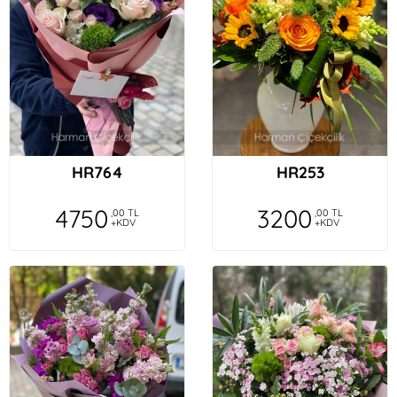
HR764
HR253
4750
3200
,00 TL
,00 TL
+KDV
+KDV