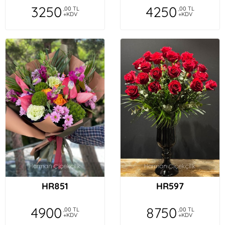
3250
4250
,00 TL
,00 TL
+KDV
+KDV
HR851
HR597
4900
8750
,00 TL
,00 TL
+KDV
+KDV