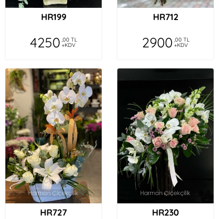
HR199
HR712
4250
2900
,00 TL
,00 TL
+KDV
+KDV
HR727
HR230