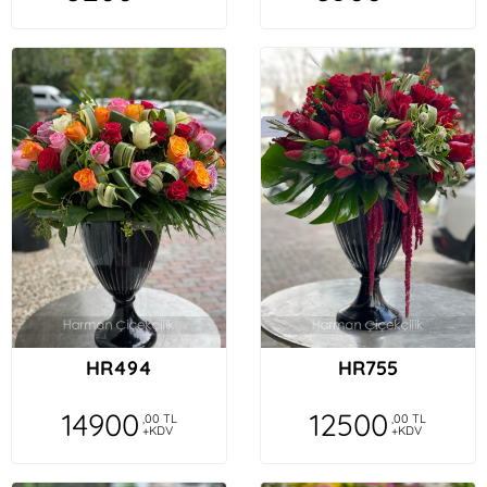
HR494
HR755
14900
12500
,00 TL
,00 TL
+KDV
+KDV