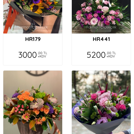
HR179
HR441
3000
5200
,00 TL
,00 TL
+KDV
+KDV