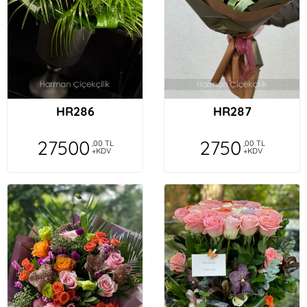
HR286
HR287
27500
2750
,00 TL
,00 TL
+KDV
+KDV