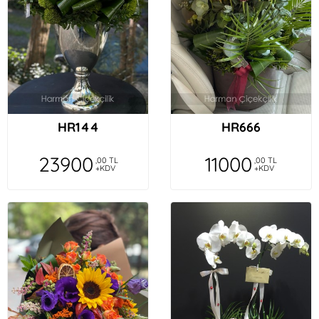
HR144
HR666
23900
11000
,00 TL
,00 TL
+KDV
+KDV