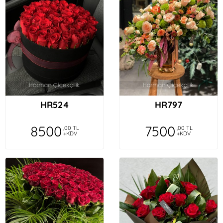
HR524
HR797
8500
7500
,00 TL
,00 TL
+KDV
+KDV