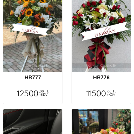
HR777
HR778
12500
11500
,00 TL
,00 TL
+KDV
+KDV