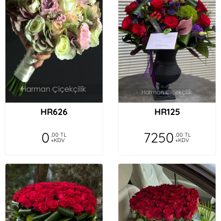
HR626
HR125
0
7250
,00 TL
,00 TL
+KDV
+KDV