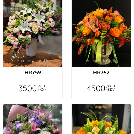
HR759
HR762
3500
4500
,00 TL
,00 TL
+KDV
+KDV