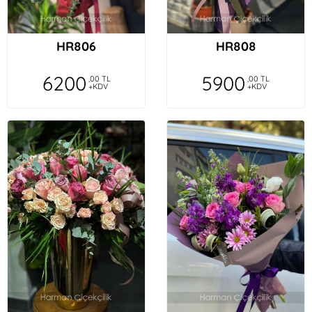
HR806
HR808
6200
5900
,00 TL
,00 TL
+KDV
+KDV