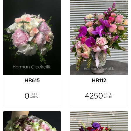
HR615
HR112
0
4250
,00 TL
,00 TL
+KDV
+KDV