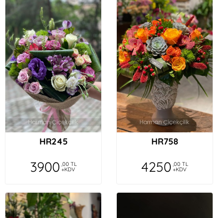
HR245
HR758
3900
4250
,00 TL
,00 TL
+KDV
+KDV