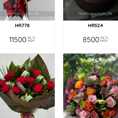
HR778
HR524
11500
8500
,00 TL
,00 TL
+KDV
+KDV