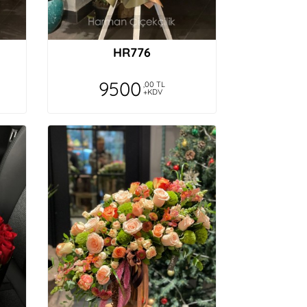
HR776
9500
,00 TL
+KDV