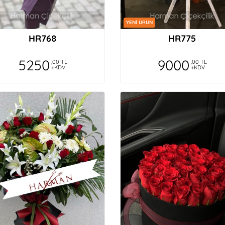
YENİ ÜRÜN
HR768
HR775
5250
9000
,00 TL
,00 TL
+KDV
+KDV