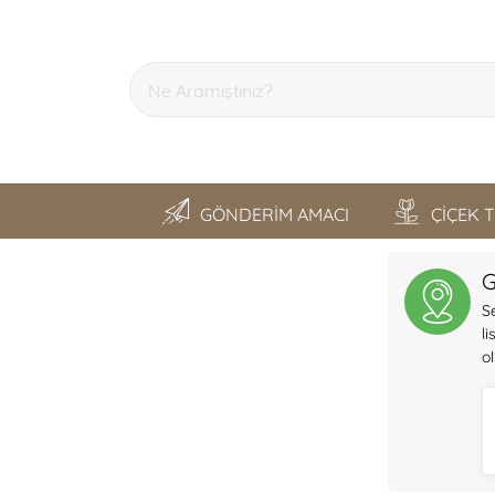
GÖNDERİM AMACI
ÇİÇEK 
SON GEZDİKLERİM
G
S
l
o