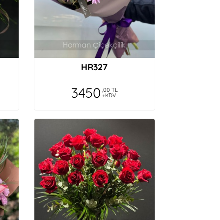
HR327
3450
,00 TL
+KDV