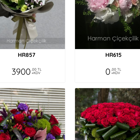
HR857
HR615
3900
0
,00 TL
,00 TL
+KDV
+KDV