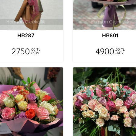
HR287
HR801
2750
4900
,00 TL
,00 TL
+KDV
+KDV