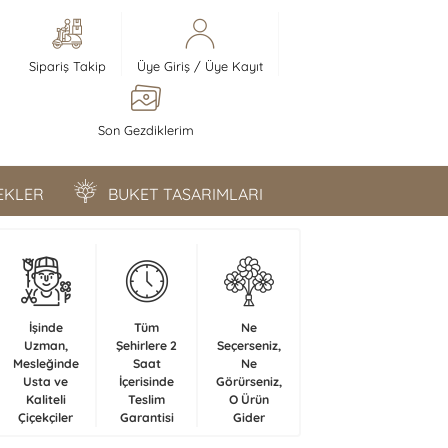
Sipariş Takip
Üye Giriş
/
Üye Kayıt
Son Gezdiklerim
ÇEKLER
BUKET TASARIMLARI
İşinde
Tüm
Ne
Uzman,
Şehirlere 2
Seçerseniz,
Mesleğinde
Saat
Ne
Usta ve
İçerisinde
Görürseniz,
Kaliteli
Teslim
O Ürün
Çiçekçiler
Garantisi
Gider