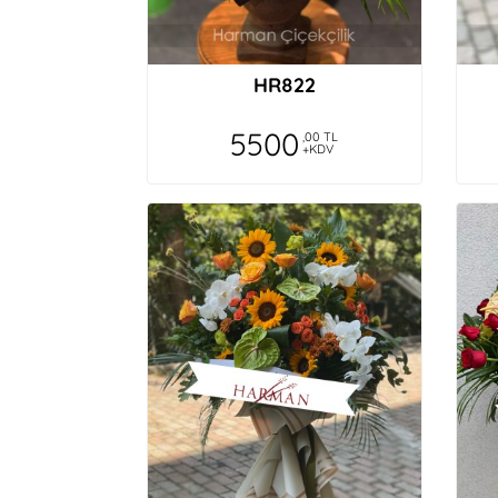
HR822
5500
,00 TL
+KDV