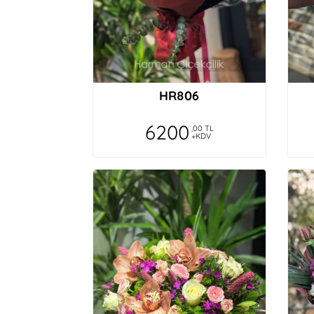
HR806
6200
,00 TL
+KDV