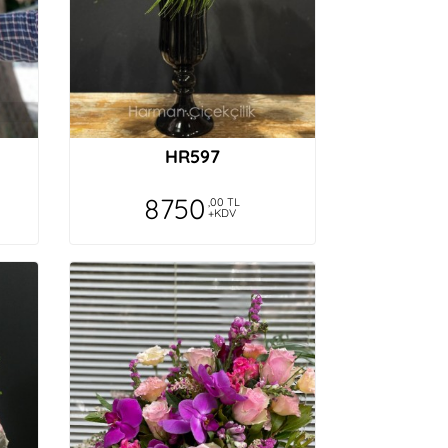
HR597
8750
,00 TL
+KDV