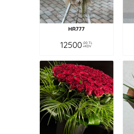
HR777
12500
,00 TL
+KDV