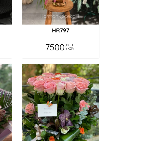
HR797
7500
,00 TL
+KDV