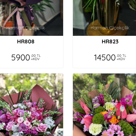
HR808
HR823
5900
14500
,00 TL
,00 TL
+KDV
+KDV