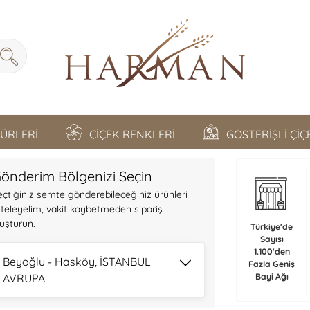
TÜRLERİ
ÇİÇEK RENKLERİ
GÖSTERİŞLİ Çİ
önderim Bölgenizi Seçin
eçtiğiniz semte gönderebileceğiniz ürünleri
isteleyelim, vakit kaybetmeden sipariş
luşturun.
Türkiye'de
Sayısı
1.100'den
Beyoğlu - Hasköy, İSTANBUL
Fazla Geniş
AVRUPA
Bayi Ağı