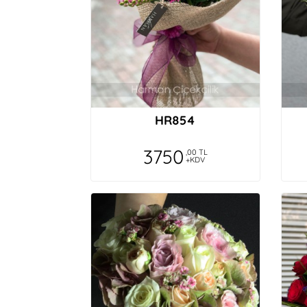
HR854
3750
,00 TL
+KDV