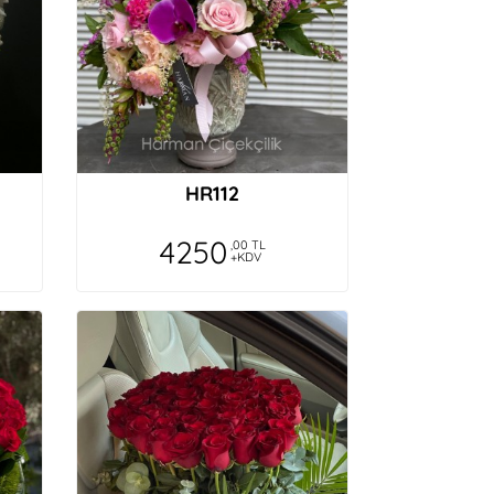
HR112
4250
,00 TL
+KDV