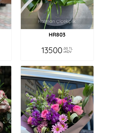
HR803
13500
,00 TL
+KDV