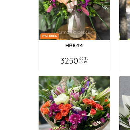
YENİ ÜRÜN
HR844
3250
,00 TL
+KDV