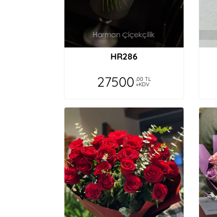
HR286
27500
,00 TL
+KDV