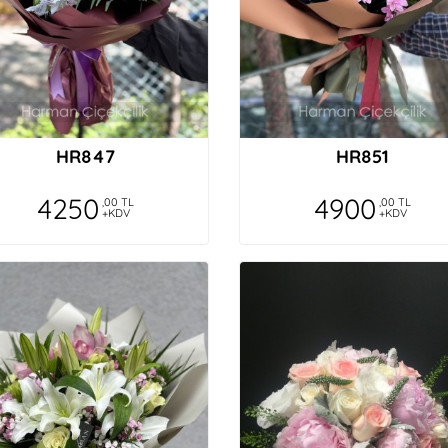
HR847
HR851
4250
4900
,00 TL
,00 TL
+KDV
+KDV