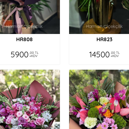
HR808
HR823
5900
14500
,00 TL
,00 TL
+KDV
+KDV