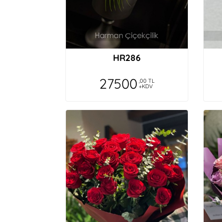
HR286
27500
,00 TL
+KDV