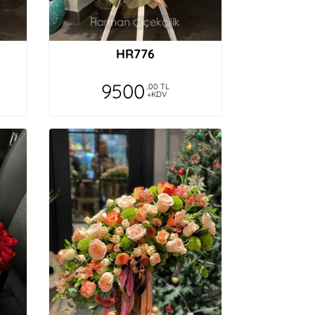
HR776
9500
,00 TL
+KDV