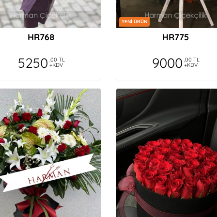
YENİ ÜRÜN
HR768
HR775
5250
9000
,00 TL
,00 TL
+KDV
+KDV