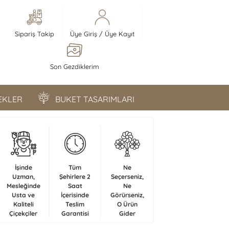
Sipariş Takip
Üye Giriş
/
Üye Kayıt
Son Gezdiklerim
ÇEKLER
BUKET TASARIMLARI
İşinde
Tüm
Ne
Uzman,
Şehirlere 2
Seçerseniz,
Mesleğinde
Saat
Ne
Usta ve
İçerisinde
Görürseniz,
Kaliteli
Teslim
O Ürün
Çiçekçiler
Garantisi
Gider