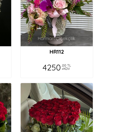
HR112
4250
,00 TL
+KDV