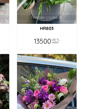
HR803
13500
,00 TL
+KDV