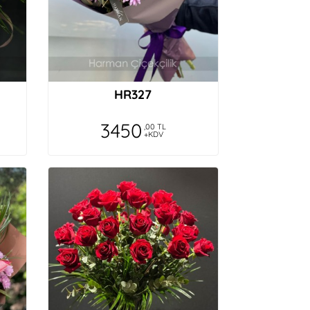
HR327
3450
,00 TL
+KDV