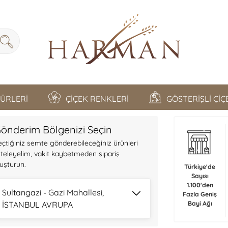
TÜRLERİ
ÇİÇEK RENKLERİ
GÖSTERİŞLİ Çİ
önderim Bölgenizi Seçin
eçtiğiniz semte gönderebileceğiniz ürünleri
isteleyelim, vakit kaybetmeden sipariş
luşturun.
Türkiye'de
Sayısı
1.100'den
Sultangazi - Gazi Mahallesi,
Fazla Geniş
İSTANBUL AVRUPA
Bayi Ağı