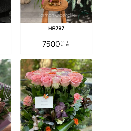
HR797
7500
,00 TL
+KDV