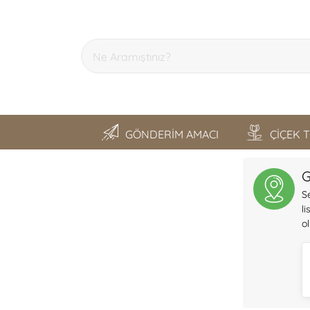
GÖNDERİM AMACI
ÇİÇEK 
SON GEZDİKLERİM
G
S
l
o