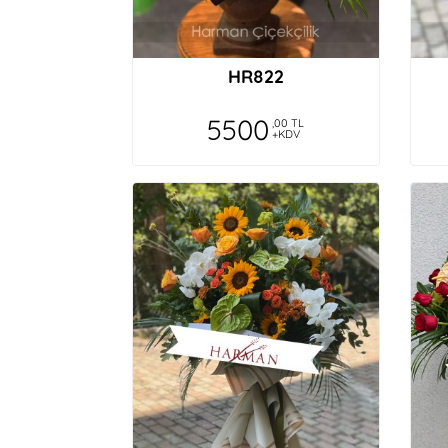
HR822
5500
,00 TL
+KDV