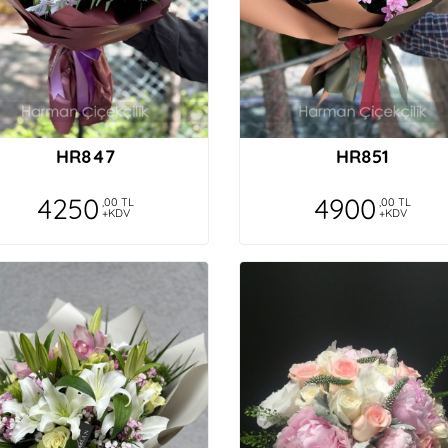
HR847
HR851
4250
4900
,00 TL
,00 TL
+KDV
+KDV