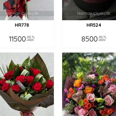
HR778
HR524
11500
8500
,00 TL
,00 TL
+KDV
+KDV