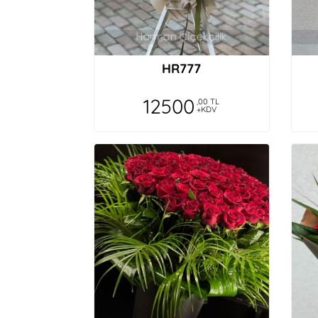
HR777
12500
,00 TL
+KDV