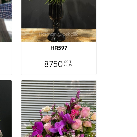
HR597
8750
,00 TL
+KDV