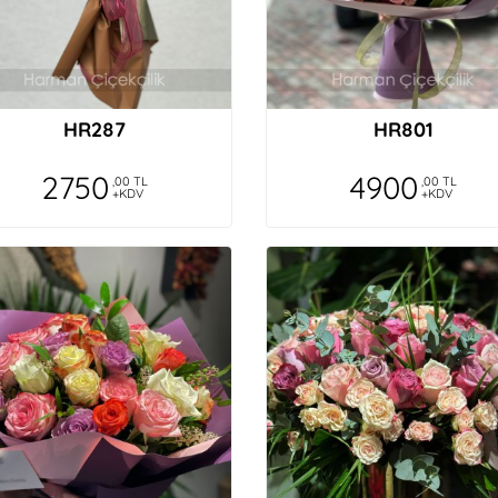
HR287
HR801
2750
4900
,00 TL
,00 TL
+KDV
+KDV