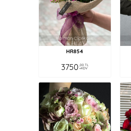
HR854
3750
,00 TL
+KDV