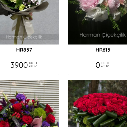
HR857
HR615
3900
0
,00 TL
,00 TL
+KDV
+KDV