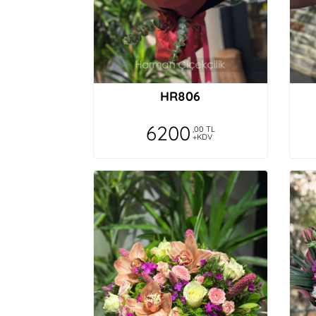
HR806
6200
,00 TL
+KDV