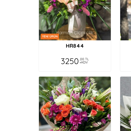
YENİ ÜRÜN
HR844
3250
,00 TL
+KDV