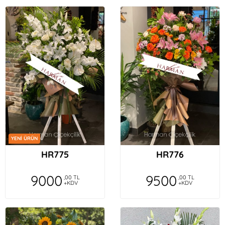
YENİ ÜRÜN
HR775
HR776
9000
9500
,00 TL
,00 TL
+KDV
+KDV