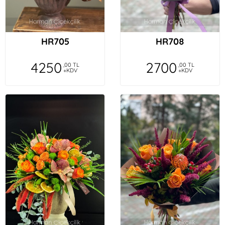
HR705
HR708
4250
2700
,00 TL
,00 TL
+KDV
+KDV