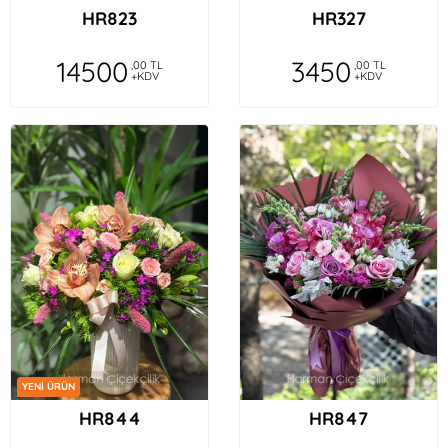
HR823
HR327
14500
3450
,00 TL
,00 TL
+KDV
+KDV
YENİ ÜRÜN
HR844
HR847