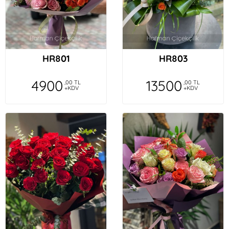
HR801
HR803
4900
13500
,00 TL
,00 TL
+KDV
+KDV