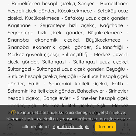
- Rumelifeneri hesaplı çiçekçi
,
Sarıyer - Rumelifeneri
hesaplı çiçek gönder
,
Küçükçekmece - Sefaköy ucuz
çiçekçi
,
Küçükçekmece - Sefaköy ucuz çiçek gönder
,
Kağıthane - Seyrantepe hızlı çiçekçi
,
Kağıthane -
Seyrantepe hızlı çiçek gönder
,
Büyükçekmece -
Sinanoba ekonomik çiçekçi
,
Büyükçekmece -
Sinanoba ekonomik çiçek gönder
,
Sultançiftliği -
Merkez güvenli çiçekçi
,
Sultançiftliği - Merkez güvenli
çiçek gönder
,
Sultangazi - Sultangazi ucuz çiçekçi
,
Sultangazi - Sultangazi ucuz çiçek gönder
,
Beyoğlu -
Sütlüce hesaplı çiçekçi
,
Beyoğlu - Sütlüce hesaplı çiçek
gönder
,
Fatih - Şehremini kaliteli çiçekçi
,
Fatih -
Şehremini kaliteli çiçek gönder
,
Bahçelievler - Şirinevler
hesaplı çiçekçi
,
Bahçelievler - Şirinevler hesaplı çiçek
gönder
,
Şişli - Merkez kaliteli çiçekçi
,
Şişli - Merkez
kaliteli çiçek gönder
,
Sarıyer - Ayazağa hızlı çiçekçi
,
Bu internet sitesinde, kullanıcı deneyimini geliştirmek ve
internet sitesinin verimli çalışmasını sağlamak amacıyla çerezler
Sarıyer - Ayazağa hızlı çiçek gönder
,
Şişli - Bomonti en
kullanılmaktadır.
Ayrıntıları inceleyin
Tamam
yakın çiçekçi
,
Şişli - Bomonti en yakın çiçek gönder
,
Şişli - Esentepe ekonomik çiçekçi
,
Şişli - Esentepe
Anasayfa
Sipariş Takip
Favorilerim
Destek
Hesabım