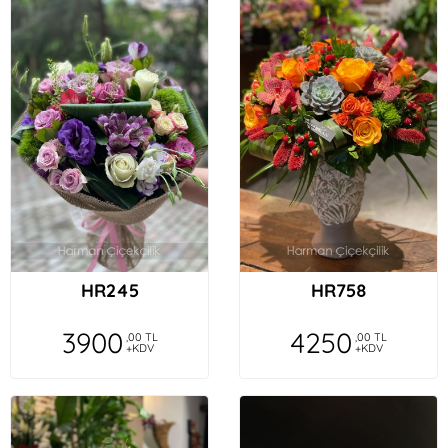
HR245
HR758
3900
4250
,00 TL
,00 TL
+KDV
+KDV