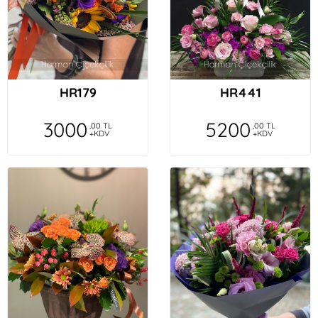
HR179
HR441
3000
5200
,00 TL
,00 TL
+KDV
+KDV