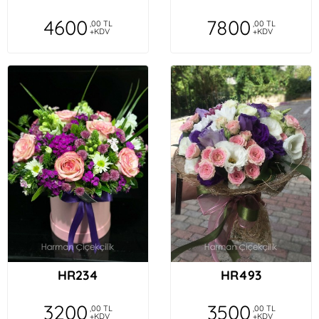
4600
7800
,00 TL
,00 TL
+KDV
+KDV
HR234
HR493
3200
3500
,00 TL
,00 TL
+KDV
+KDV