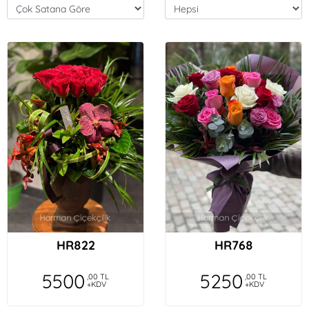
HR822
HR768
5500
5250
,00 TL
,00 TL
+KDV
+KDV