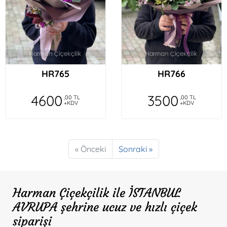
HR765
HR766
4600
3500
,00 TL
,00 TL
+KDV
+KDV
« Önceki
Sonraki »
Harman Çiçekçilik ile İSTANBUL
AVRUPA şehrine ucuz ve hızlı çiçek
siparişi