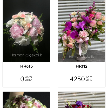
HR615
HR112
0
4250
,00 TL
,00 TL
+KDV
+KDV