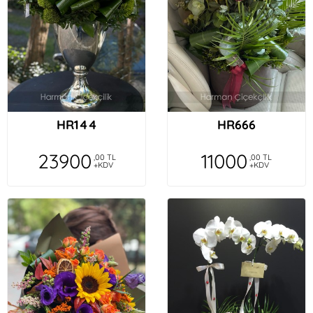
HR144
HR666
23900
11000
,00 TL
,00 TL
+KDV
+KDV