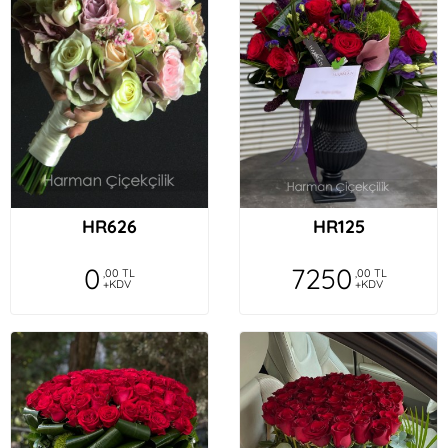
HR626
HR125
0
7250
,00 TL
,00 TL
+KDV
+KDV