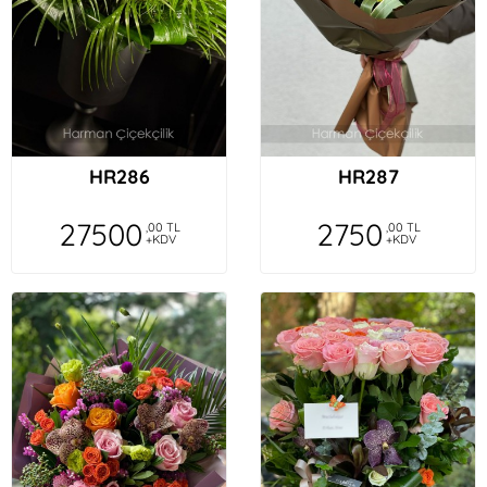
HR286
HR287
27500
2750
,00 TL
,00 TL
+KDV
+KDV