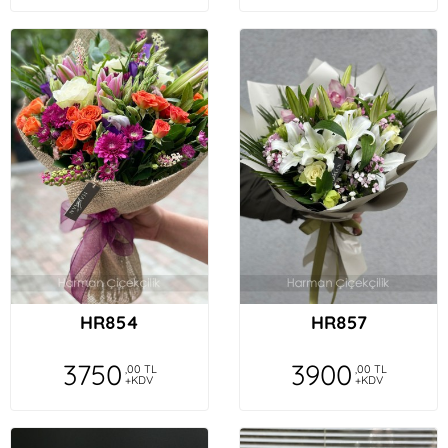
HR854
HR857
3750
3900
,00 TL
,00 TL
+KDV
+KDV