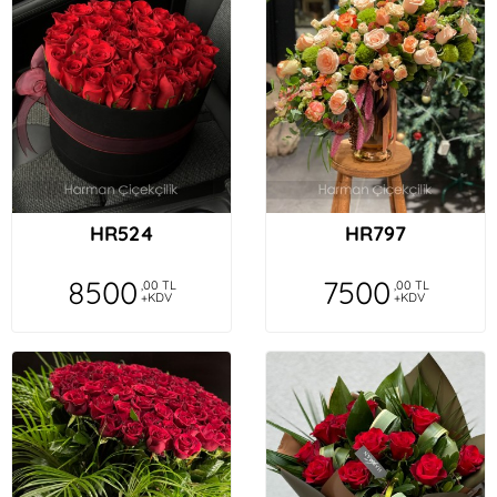
HR524
HR797
8500
7500
,00 TL
,00 TL
+KDV
+KDV