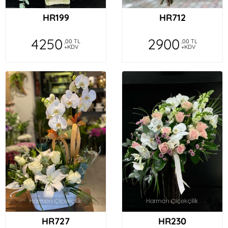
HR199
HR712
4250
2900
,00 TL
,00 TL
+KDV
+KDV
HR727
HR230