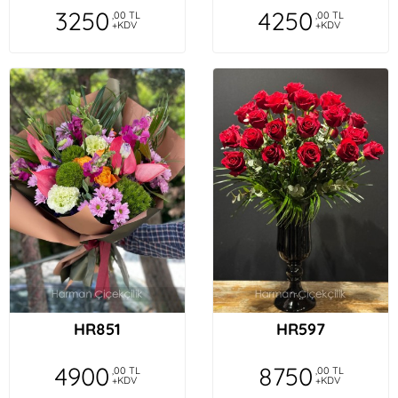
3250
4250
,00 TL
,00 TL
+KDV
+KDV
HR851
HR597
4900
8750
,00 TL
,00 TL
+KDV
+KDV