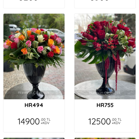
HR494
HR755
14900
12500
,00 TL
,00 TL
+KDV
+KDV