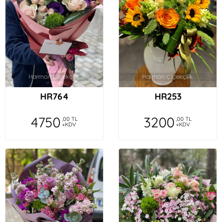
HR764
HR253
4750
3200
,00 TL
,00 TL
+KDV
+KDV