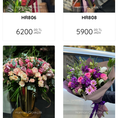
HR806
HR808
6200
5900
,00 TL
,00 TL
+KDV
+KDV