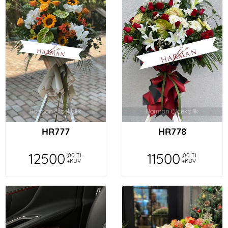
HR777
HR778
12500
11500
,00 TL
,00 TL
+KDV
+KDV