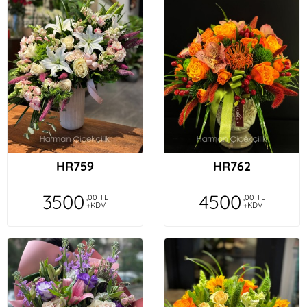
HR759
HR762
3500
4500
,00 TL
,00 TL
+KDV
+KDV