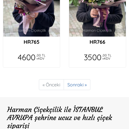
HR765
HR766
4600
3500
,00 TL
,00 TL
+KDV
+KDV
« Önceki
Sonraki »
Harman Çiçekçilik ile İSTANBUL
AVRUPA şehrine ucuz ve hızlı çiçek
siparişi