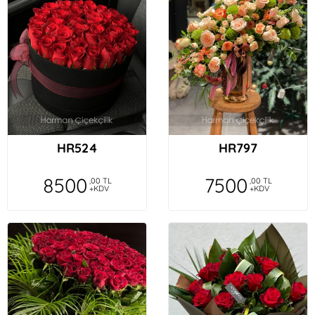
HR524
HR797
8500
7500
,00 TL
,00 TL
+KDV
+KDV