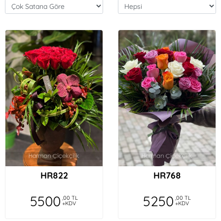
HR822
HR768
5500
5250
,00 TL
,00 TL
+KDV
+KDV