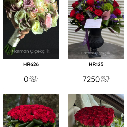
HR626
HR125
0
7250
,00 TL
,00 TL
+KDV
+KDV