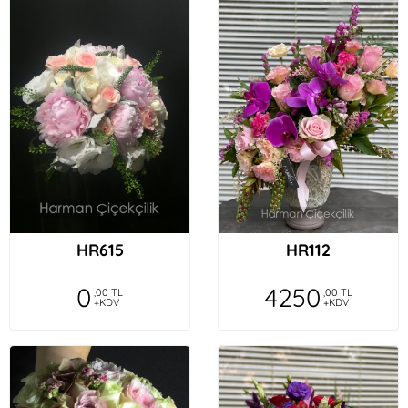
HR615
HR112
0
4250
,00 TL
,00 TL
+KDV
+KDV