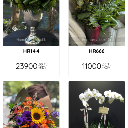
HR144
HR666
23900
11000
,00 TL
,00 TL
+KDV
+KDV