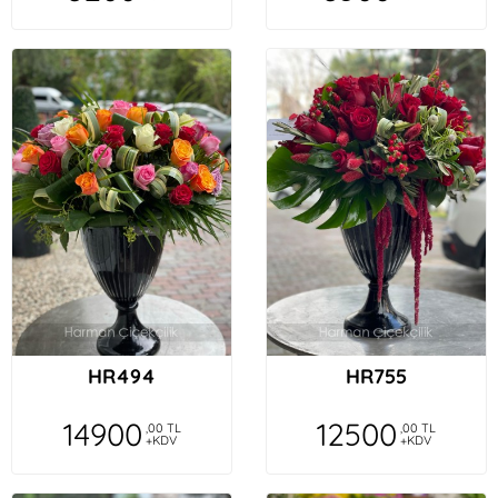
HR494
HR755
14900
12500
,00 TL
,00 TL
+KDV
+KDV