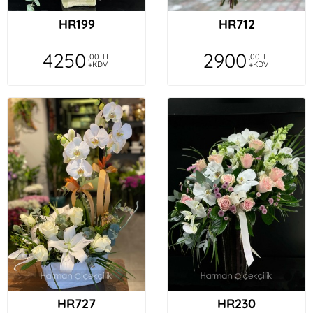
HR199
HR712
4250
2900
,00 TL
,00 TL
+KDV
+KDV
HR727
HR230