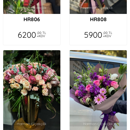
HR806
HR808
6200
5900
,00 TL
,00 TL
+KDV
+KDV