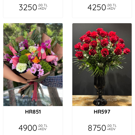
3250
4250
,00 TL
,00 TL
+KDV
+KDV
HR851
HR597
4900
8750
,00 TL
,00 TL
+KDV
+KDV