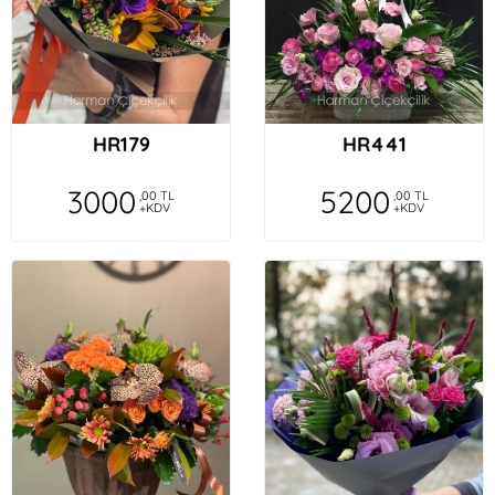
HR179
HR441
3000
5200
,00 TL
,00 TL
+KDV
+KDV