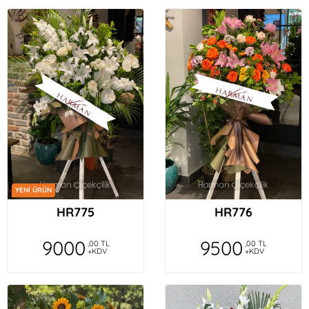
YENİ ÜRÜN
HR775
HR776
9000
9500
,00 TL
,00 TL
+KDV
+KDV