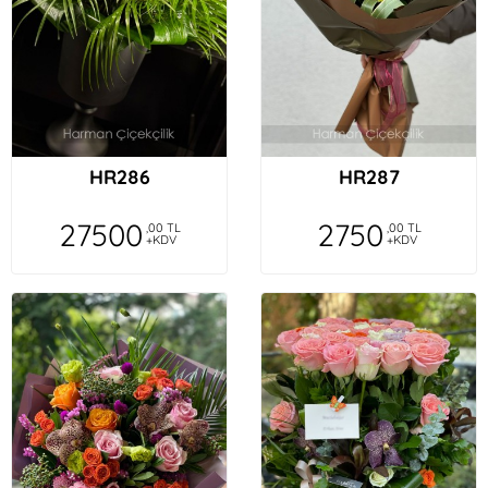
HR286
HR287
27500
2750
,00 TL
,00 TL
+KDV
+KDV