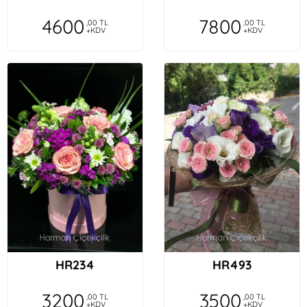
4600
7800
,00 TL
,00 TL
+KDV
+KDV
HR234
HR493
3200
3500
,00 TL
,00 TL
+KDV
+KDV