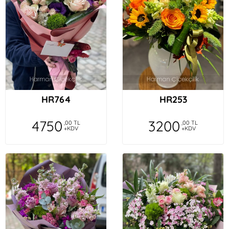
HR764
HR253
4750
3200
,00 TL
,00 TL
+KDV
+KDV