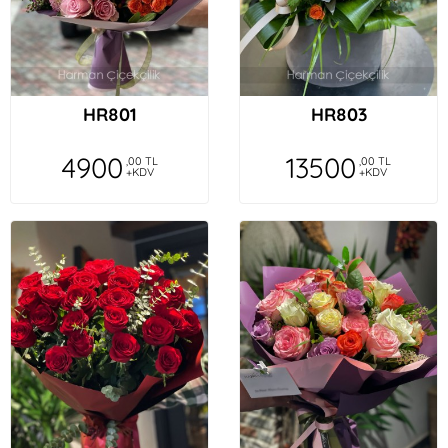
HR801
HR803
4900
13500
,00 TL
,00 TL
+KDV
+KDV