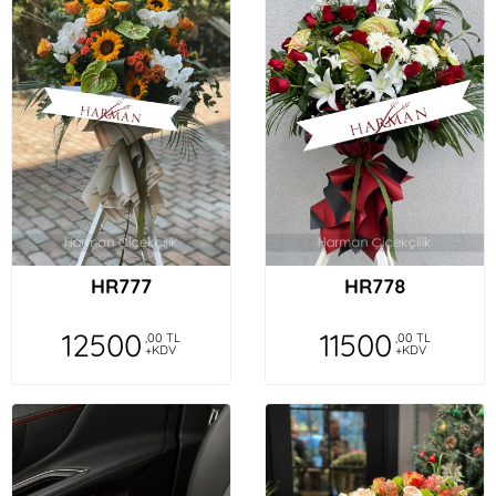
HR777
HR778
12500
11500
,00 TL
,00 TL
+KDV
+KDV