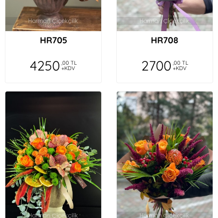
HR705
HR708
4250
2700
,00 TL
,00 TL
+KDV
+KDV