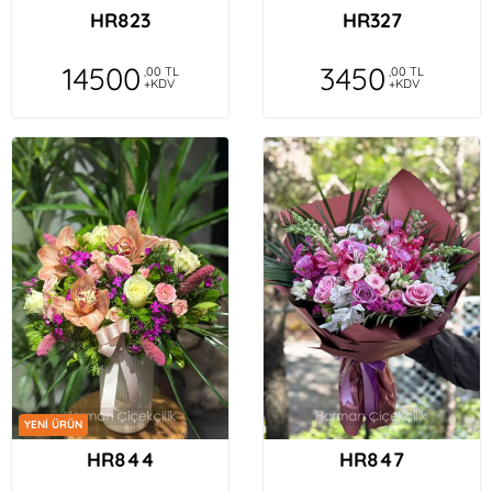
HR823
HR327
14500
3450
,00 TL
,00 TL
+KDV
+KDV
YENİ ÜRÜN
HR844
HR847