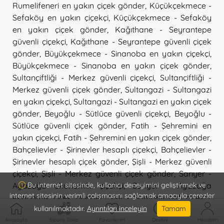
Rumelifeneri en yakın çiçek gönder
,
Küçükçekmece -
Sefaköy en yakın çiçekçi
,
Küçükçekmece - Sefaköy
en yakın çiçek gönder
,
Kağıthane - Seyrantepe
güvenli çiçekçi
,
Kağıthane - Seyrantepe güvenli çiçek
gönder
,
Büyükçekmece - Sinanoba en yakın çiçekçi
,
Büyükçekmece - Sinanoba en yakın çiçek gönder
,
Sultançiftliği - Merkez güvenli çiçekçi
,
Sultançiftliği -
Merkez güvenli çiçek gönder
,
Sultangazi - Sultangazi
en yakın çiçekçi
,
Sultangazi - Sultangazi en yakın çiçek
gönder
,
Beyoğlu - Sütlüce güvenli çiçekçi
,
Beyoğlu -
Sütlüce güvenli çiçek gönder
,
Fatih - Şehremini en
yakın çiçekçi
,
Fatih - Şehremini en yakın çiçek gönder
,
Bahçelievler - Şirinevler hesaplı çiçekçi
,
Bahçelievler -
Şirinevler hesaplı çiçek gönder
,
Şişli - Merkez güvenli
çiçekçi
,
Şişli - Merkez güvenli çiçek gönder
,
Sarıyer -
Ayazağa ekonomik çiçekçi
,
Sarıyer - Ayazağa
Bu internet sitesinde, kullanıcı deneyimini geliştirmek ve
internet sitesinin verimli çalışmasını sağlamak amacıyla çerezler
ekonomik çiçek gönder
,
Şişli - Bomonti hızlı çiçekçi
,
kullanılmaktadır.
Ayrıntıları inceleyin
Tamam
Şişli - Bomonti hızlı çiçek gönder
,
Şişli - Esentepe online
çiçekçi
,
Şişli - Esentepe online çiçek gönder
,
Şişli -
Anasayfa
Sipariş Takip
Favorilerim
Destek
Hesabım