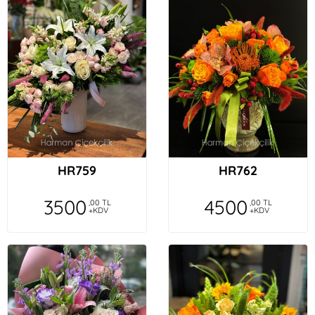
HR759
HR762
3500
4500
,00 TL
,00 TL
+KDV
+KDV