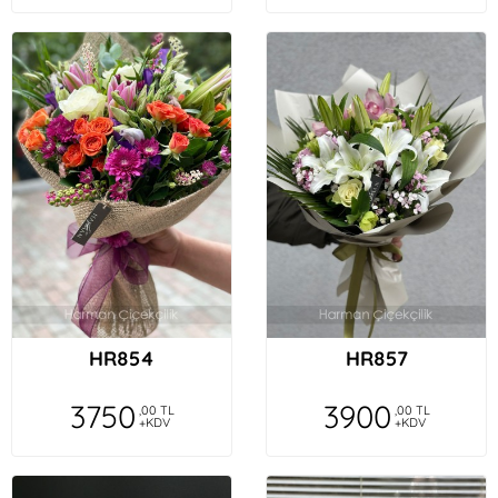
HR854
HR857
3750
3900
,00 TL
,00 TL
+KDV
+KDV