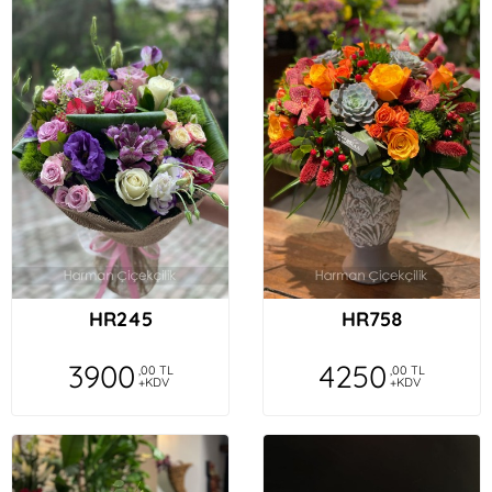
HR245
HR758
3900
4250
,00 TL
,00 TL
+KDV
+KDV