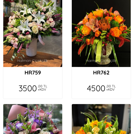
HR759
HR762
3500
4500
,00 TL
,00 TL
+KDV
+KDV