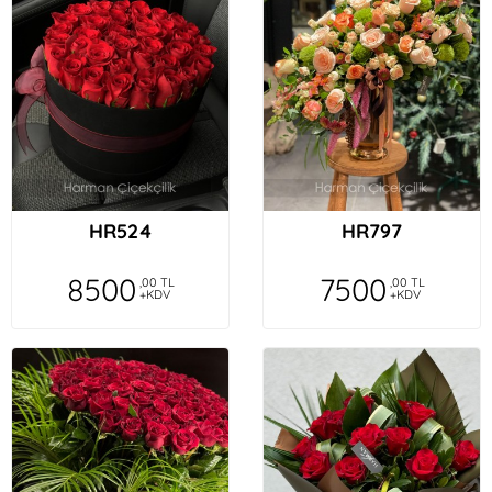
HR524
HR797
8500
7500
,00 TL
,00 TL
+KDV
+KDV