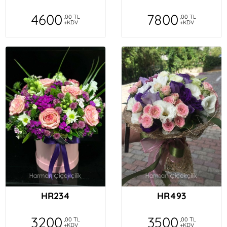
4600
7800
,00 TL
,00 TL
+KDV
+KDV
HR234
HR493
3200
3500
,00 TL
,00 TL
+KDV
+KDV