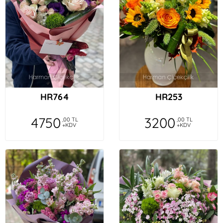
HR764
HR253
4750
3200
,00 TL
,00 TL
+KDV
+KDV