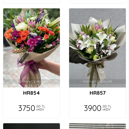
HR854
HR857
3750
3900
,00 TL
,00 TL
+KDV
+KDV