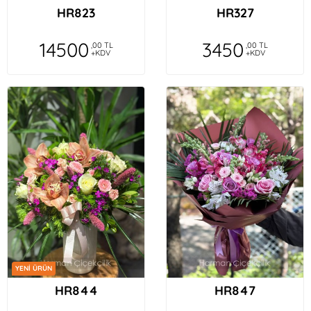
HR823
HR327
14500
3450
,00 TL
,00 TL
+KDV
+KDV
YENİ ÜRÜN
HR844
HR847