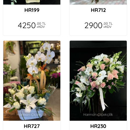
HR199
HR712
4250
2900
,00 TL
,00 TL
+KDV
+KDV
HR727
HR230