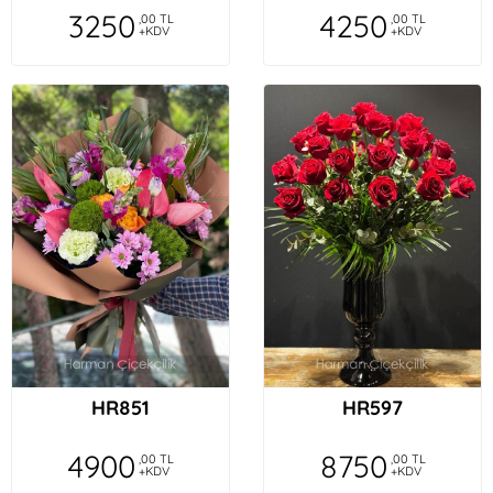
3250
4250
,00 TL
,00 TL
+KDV
+KDV
HR851
HR597
4900
8750
,00 TL
,00 TL
+KDV
+KDV