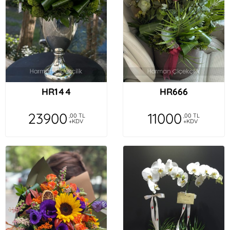
HR144
HR666
23900
11000
,00 TL
,00 TL
+KDV
+KDV