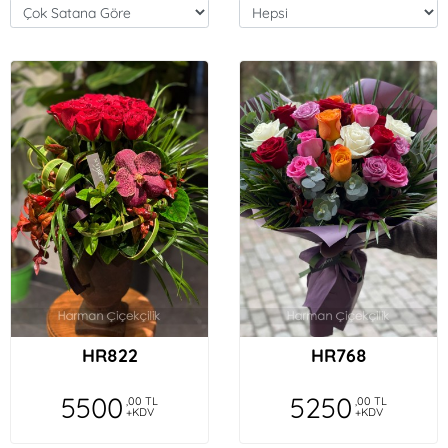
HR822
HR768
5500
5250
,00 TL
,00 TL
+KDV
+KDV