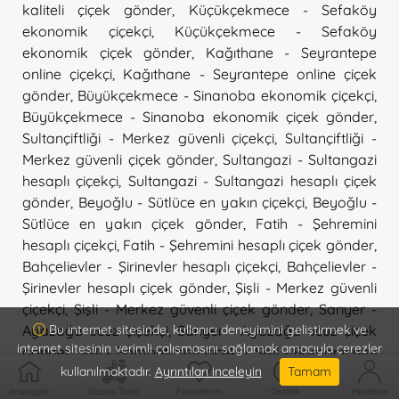
kaliteli çiçek gönder
,
Küçükçekmece - Sefaköy
ekonomik çiçekçi
,
Küçükçekmece - Sefaköy
ekonomik çiçek gönder
,
Kağıthane - Seyrantepe
online çiçekçi
,
Kağıthane - Seyrantepe online çiçek
gönder
,
Büyükçekmece - Sinanoba ekonomik çiçekçi
,
Büyükçekmece - Sinanoba ekonomik çiçek gönder
,
Sultançiftliği - Merkez güvenli çiçekçi
,
Sultançiftliği -
Merkez güvenli çiçek gönder
,
Sultangazi - Sultangazi
hesaplı çiçekçi
,
Sultangazi - Sultangazi hesaplı çiçek
gönder
,
Beyoğlu - Sütlüce en yakın çiçekçi
,
Beyoğlu -
Sütlüce en yakın çiçek gönder
,
Fatih - Şehremini
hesaplı çiçekçi
,
Fatih - Şehremini hesaplı çiçek gönder
,
Bahçelievler - Şirinevler hesaplı çiçekçi
,
Bahçelievler -
Şirinevler hesaplı çiçek gönder
,
Şişli - Merkez güvenli
çiçekçi
,
Şişli - Merkez güvenli çiçek gönder
,
Sarıyer -
Ayazağa ucuz çiçekçi
,
Sarıyer - Ayazağa ucuz çiçek
Bu internet sitesinde, kullanıcı deneyimini geliştirmek ve
internet sitesinin verimli çalışmasını sağlamak amacıyla çerezler
gönder
,
Şişli - Bomonti hızlı çiçekçi
,
Şişli - Bomonti hızlı
kullanılmaktadır.
Ayrıntıları inceleyin
Tamam
çiçek gönder
,
Şişli - Esentepe ucuz çiçekçi
,
Şişli -
Esentepe ucuz çiçek gönder
,
Şişli - Fulya en yakın
Anasayfa
Sipariş Takip
Favorilerim
Destek
Hesabım