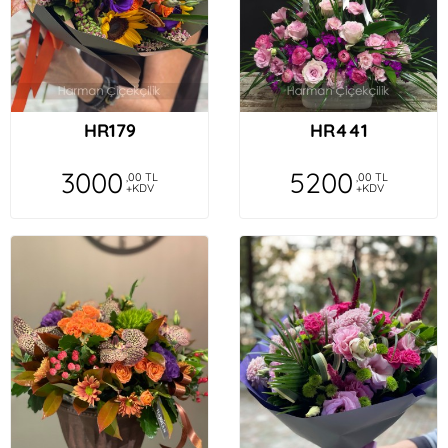
HR179
HR441
3000
5200
,00 TL
,00 TL
+KDV
+KDV