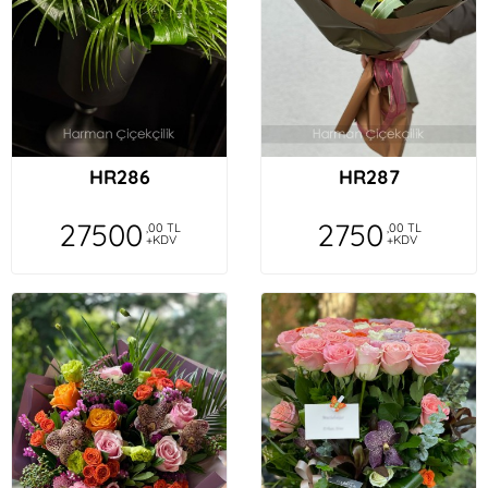
HR286
HR287
27500
2750
,00 TL
,00 TL
+KDV
+KDV