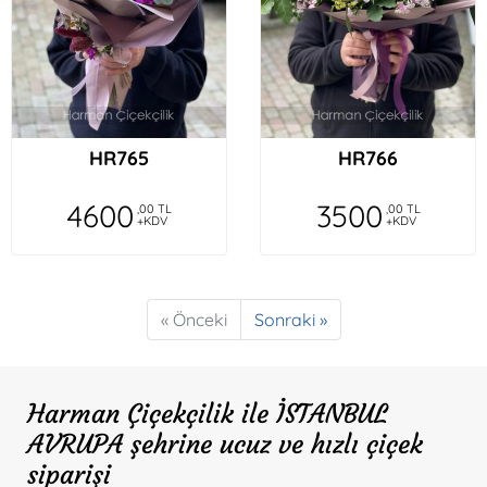
HR765
HR766
4600
3500
,00 TL
,00 TL
+KDV
+KDV
« Önceki
Sonraki »
Harman Çiçekçilik ile İSTANBUL
AVRUPA şehrine ucuz ve hızlı çiçek
siparişi