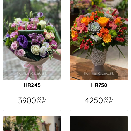
HR245
HR758
3900
4250
,00 TL
,00 TL
+KDV
+KDV