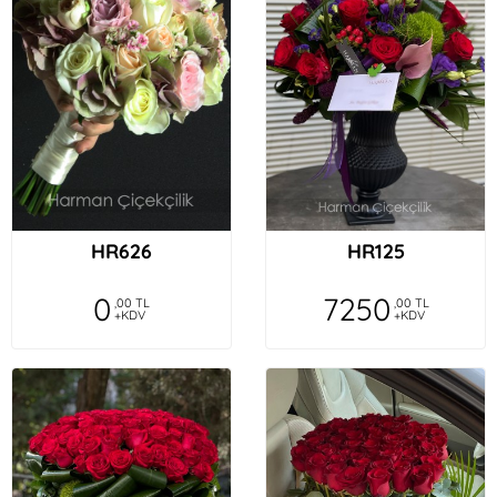
HR626
HR125
0
7250
,00 TL
,00 TL
+KDV
+KDV