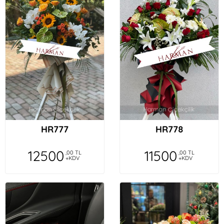
HR777
HR778
12500
11500
,00 TL
,00 TL
+KDV
+KDV