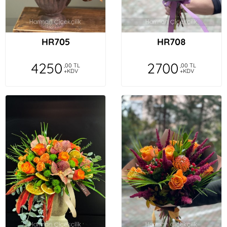
HR705
HR708
4250
2700
,00 TL
,00 TL
+KDV
+KDV