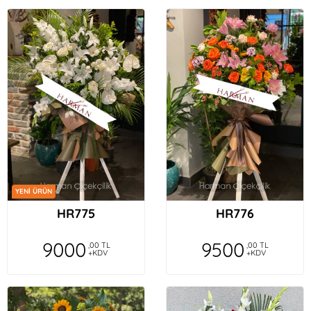
YENİ ÜRÜN
HR775
HR776
9000
9500
,00 TL
,00 TL
+KDV
+KDV