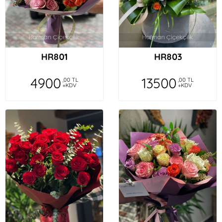
HR801
HR803
4900
13500
,00 TL
,00 TL
+KDV
+KDV