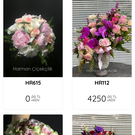
HR615
HR112
0
4250
,00 TL
,00 TL
+KDV
+KDV