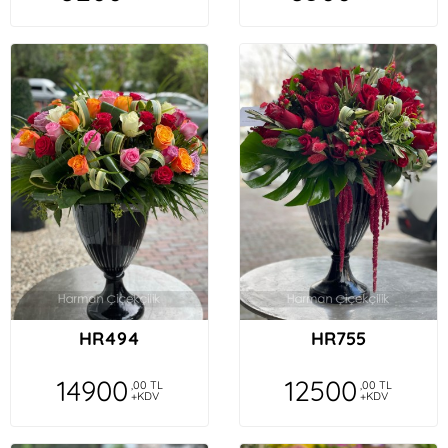
HR494
HR755
14900
12500
,00 TL
,00 TL
+KDV
+KDV