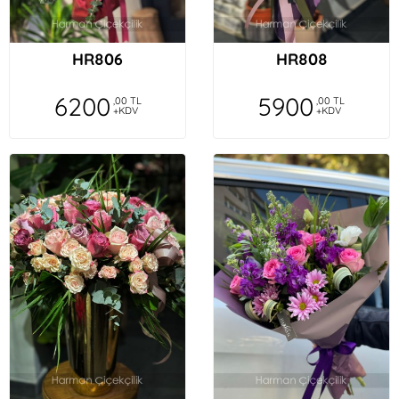
HR806
HR808
6200
5900
,00 TL
,00 TL
+KDV
+KDV