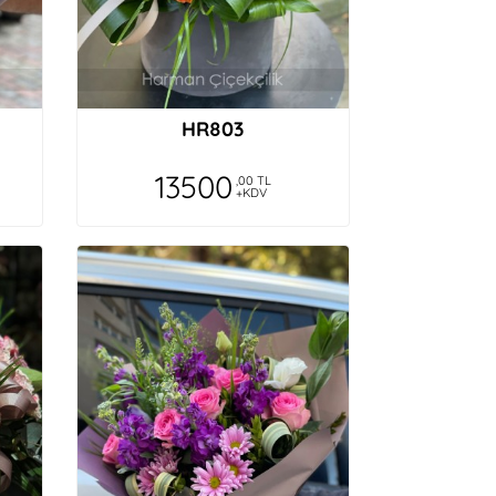
HR803
13500
,00 TL
+KDV