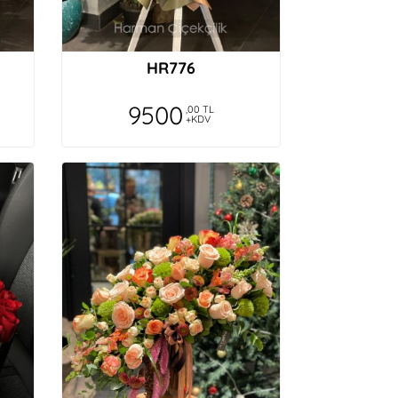
HR776
9500
,00 TL
+KDV