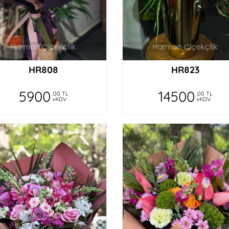
HR808
HR823
5900
14500
,00 TL
,00 TL
+KDV
+KDV