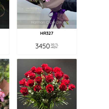
HR327
3450
,00 TL
+KDV