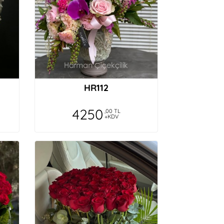
HR112
4250
,00 TL
+KDV