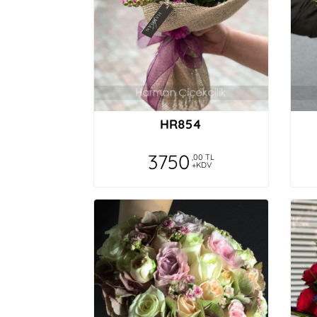
HR854
3750
,00 TL
+KDV