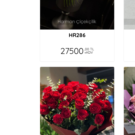
HR286
27500
,00 TL
+KDV