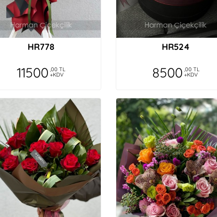
HR778
HR524
11500
8500
,00 TL
,00 TL
+KDV
+KDV