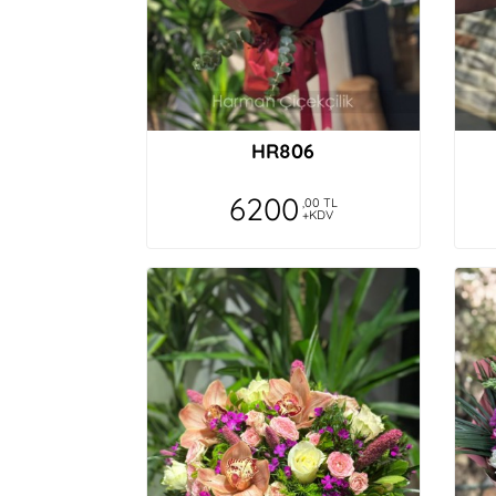
HR806
6200
,00 TL
+KDV