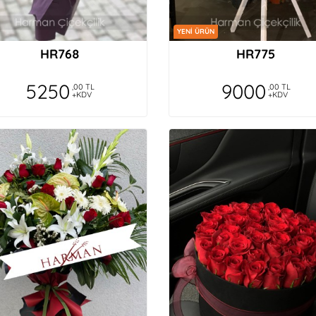
YENİ ÜRÜN
HR768
HR775
5250
9000
,00 TL
,00 TL
+KDV
+KDV