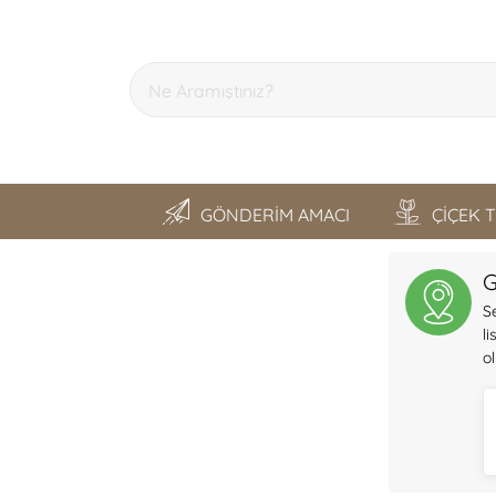
GÖNDERİM AMACI
ÇİÇEK 
SON GEZDİKLERİM
G
S
l
o