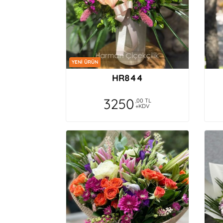
YENİ ÜRÜN
HR844
3250
,00 TL
+KDV