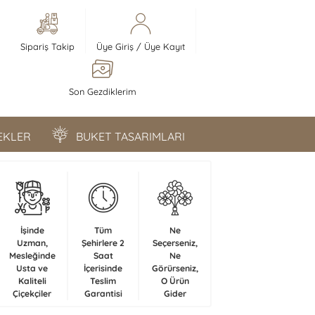
Sipariş Takip
Üye Giriş
/
Üye Kayıt
Son Gezdiklerim
ÇEKLER
BUKET TASARIMLARI
İşinde
Tüm
Ne
Uzman,
Şehirlere 2
Seçerseniz,
Mesleğinde
Saat
Ne
Usta ve
İçerisinde
Görürseniz,
Kaliteli
Teslim
O Ürün
Çiçekçiler
Garantisi
Gider