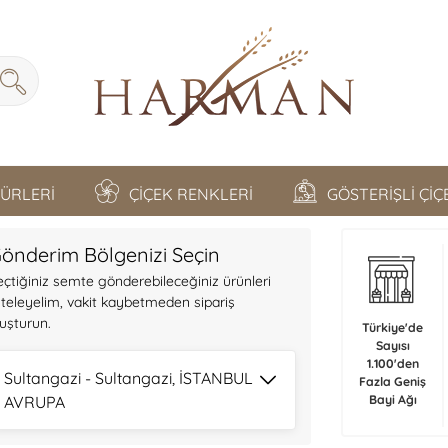
TÜRLERİ
ÇİÇEK RENKLERİ
GÖSTERİŞLİ Çİ
önderim Bölgenizi Seçin
eçtiğiniz semte gönderebileceğiniz ürünleri
isteleyelim, vakit kaybetmeden sipariş
luşturun.
Türkiye'de
Sayısı
1.100'den
Sultangazi - Sultangazi, İSTANBUL
Fazla Geniş
AVRUPA
Bayi Ağı