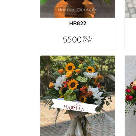
HR822
5500
,00 TL
+KDV