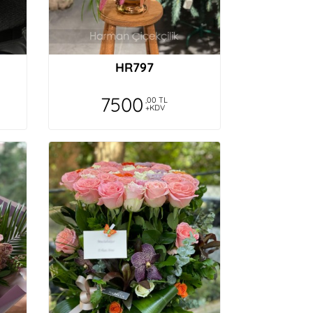
HR797
7500
,00 TL
+KDV