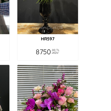
HR597
8750
,00 TL
+KDV