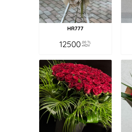
HR777
12500
,00 TL
+KDV