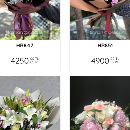
HR847
HR851
4250
4900
,00 TL
,00 TL
+KDV
+KDV