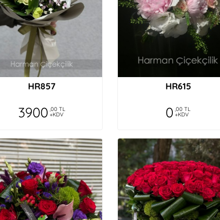
HR857
HR615
3900
0
,00 TL
,00 TL
+KDV
+KDV