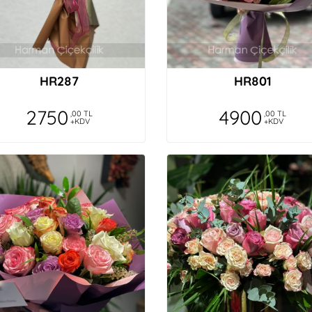
HR287
HR801
2750
4900
,00 TL
,00 TL
+KDV
+KDV