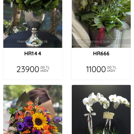
HR144
HR666
23900
11000
,00 TL
,00 TL
+KDV
+KDV