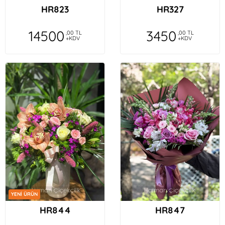
HR823
HR327
14500
3450
,00 TL
,00 TL
+KDV
+KDV
YENİ ÜRÜN
HR844
HR847