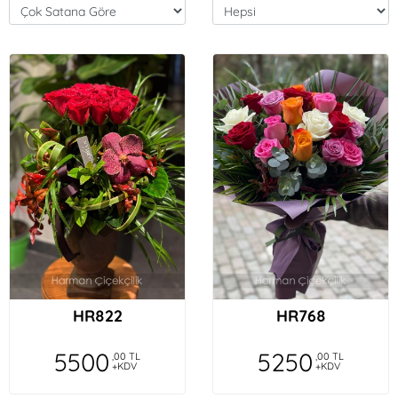
HR822
HR768
5500
5250
,00 TL
,00 TL
+KDV
+KDV