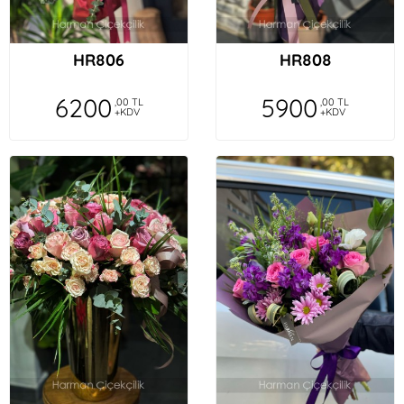
HR806
HR808
6200
5900
,00 TL
,00 TL
+KDV
+KDV