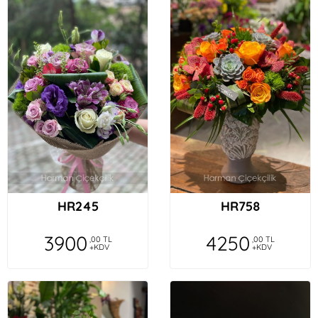
HR245
HR758
3900
4250
,00 TL
,00 TL
+KDV
+KDV