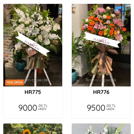
YENİ ÜRÜN
HR775
HR776
9000
9500
,00 TL
,00 TL
+KDV
+KDV