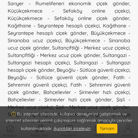
Sarıyer - Rumelifeneri ekonomik çiçek gönder
,
Küçükçekmece - Sefaköy online çiçekçi
,
Küçükçekmece - Sefaköy online çiçek gönder
,
Kağıthane - Seyrantepe hesaplı çiçekçi
,
Kağıthane -
Seyrantepe hesaplı çiçek gönder
,
Büyükçekmece -
Sinanoba ucuz çiçekçi
,
Büyükçekmece - Sinanoba
ucuz çiçek gönder
,
Sultançiftliği - Merkez ucuz çiçekçi
,
Sultançiftliği - Merkez ucuz çiçek gönder
,
Sultangazi -
Sultangazi hesaplı çiçekçi
,
Sultangazi - Sultangazi
hesaplı çiçek gönder
,
Beyoğlu - Sütlüce güvenli çiçekçi
,
Beyoğlu - Sütlüce güvenli çiçek gönder
,
Fatih -
Şehremini güvenli çiçekçi
,
Fatih - Şehremini güvenli
çiçek gönder
,
Bahçelievler - Şirinevler hızlı çiçekçi
,
Bahçelievler - Şirinevler hızlı çiçek gönder
,
Şişli -
Merkez ucuz çiçekçi
,
Şişli - Merkez ucuz çiçek gönder
,
Sarıyer - Ayazağa kaliteli çiçekçi
,
Sarıyer - Ayazağa
Bu internet sitesinde, kullanıcı deneyimini geliştirmek ve
internet sitesinin verimli çalışmasını sağlamak amacıyla çerezler
kaliteli çiçek gönder
,
Şişli - Bomonti online çiçekçi
,
Şişli
kullanılmaktadır.
Ayrıntıları inceleyin
Tamam
- Bomonti online çiçek gönder
,
Şişli - Esentepe hızlı
çiçekçi
,
Şişli - Esentepe hızlı çiçek gönder
,
Şişli - Fulya
Anasayfa
Sipariş Takip
Favorilerim
Destek
Hesabım