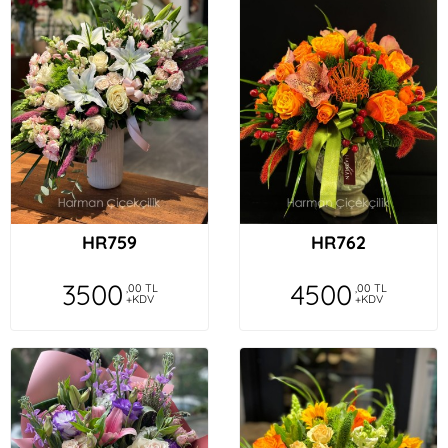
HR759
HR762
3500
4500
,00 TL
,00 TL
+KDV
+KDV