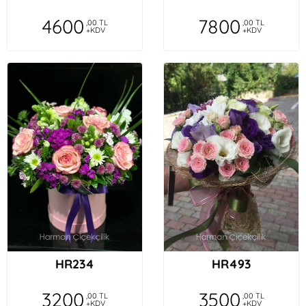
4600
7800
,00 TL
,00 TL
+KDV
+KDV
HR234
HR493
3200
3500
,00 TL
,00 TL
+KDV
+KDV