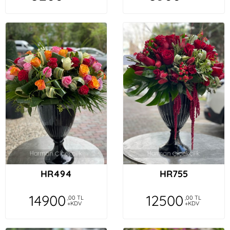
HR494
HR755
14900
12500
,00 TL
,00 TL
+KDV
+KDV