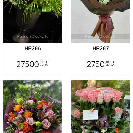
HR286
HR287
27500
2750
,00 TL
,00 TL
+KDV
+KDV