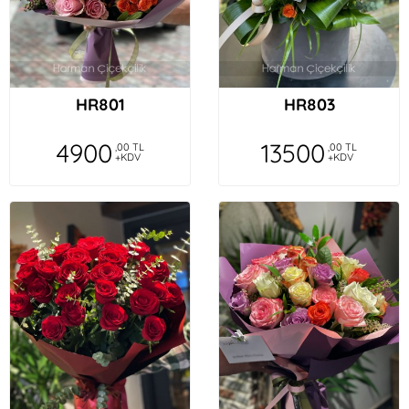
HR801
HR803
4900
13500
,00 TL
,00 TL
+KDV
+KDV