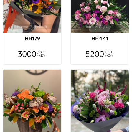
HR179
HR441
3000
5200
,00 TL
,00 TL
+KDV
+KDV