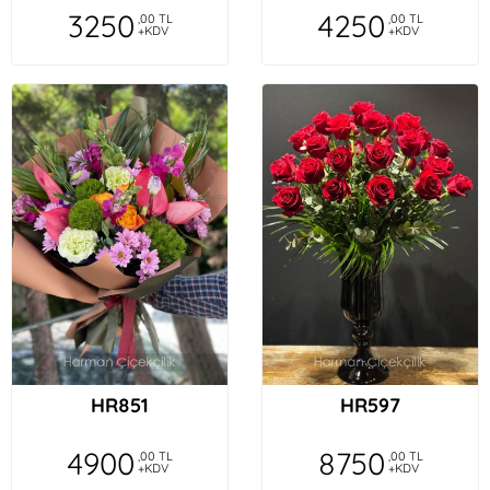
3250
4250
,00 TL
,00 TL
+KDV
+KDV
HR851
HR597
4900
8750
,00 TL
,00 TL
+KDV
+KDV