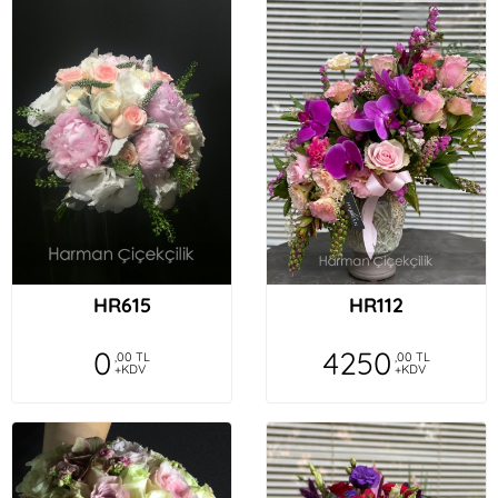
HR615
HR112
0
4250
,00 TL
,00 TL
+KDV
+KDV