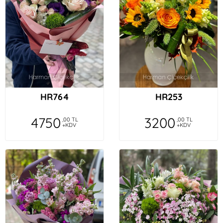
HR764
HR253
4750
3200
,00 TL
,00 TL
+KDV
+KDV