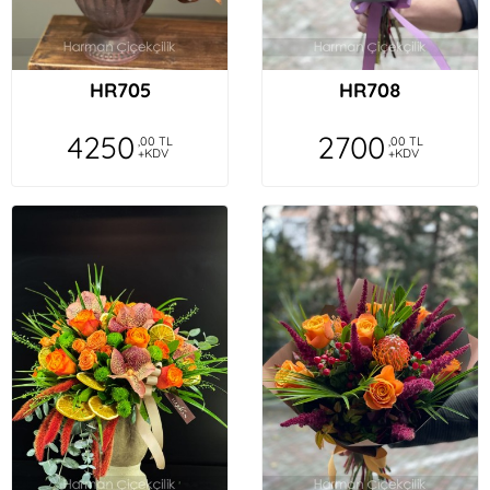
HR705
HR708
4250
2700
,00 TL
,00 TL
+KDV
+KDV