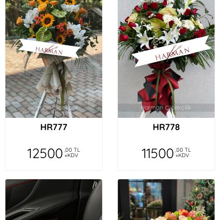
HR777
HR778
12500
11500
,00 TL
,00 TL
+KDV
+KDV