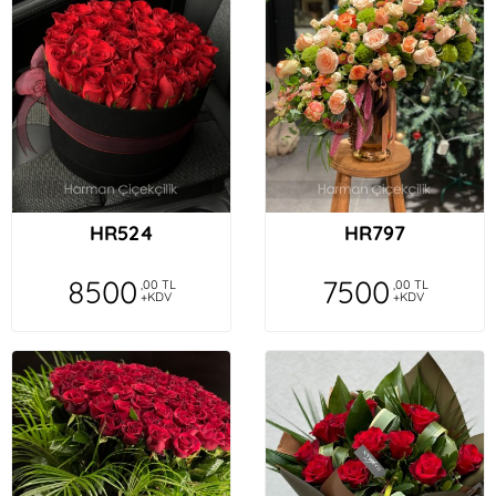
HR524
HR797
8500
7500
,00 TL
,00 TL
+KDV
+KDV