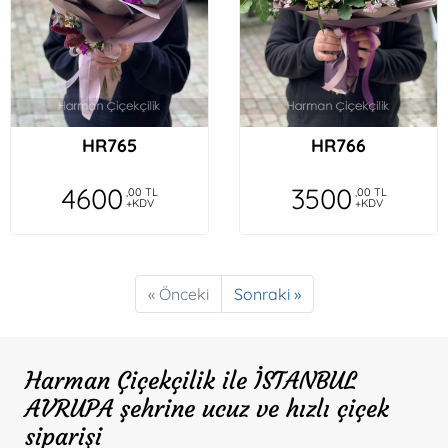
HR765
HR766
4600
3500
,00 TL
,00 TL
+KDV
+KDV
« Önceki
Sonraki »
Harman Çiçekçilik ile İSTANBUL
AVRUPA şehrine ucuz ve hızlı çiçek
siparişi