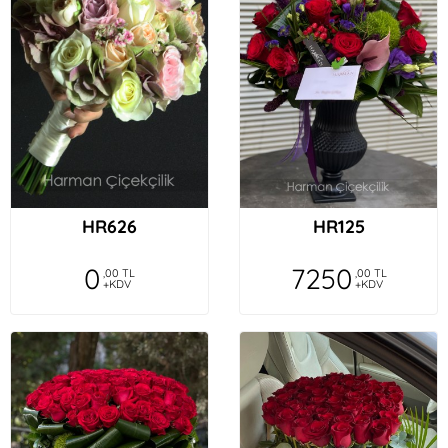
HR626
HR125
0
7250
,00 TL
,00 TL
+KDV
+KDV