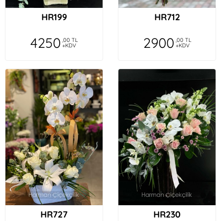
HR199
HR712
4250
2900
,00 TL
,00 TL
+KDV
+KDV
HR727
HR230