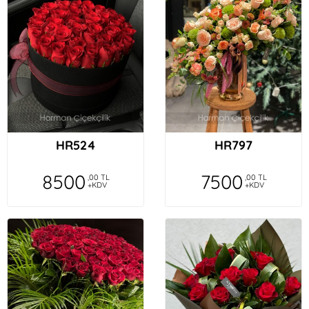
HR524
HR797
8500
7500
,00 TL
,00 TL
+KDV
+KDV