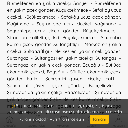
Rumelifeneri en yakın çiçekçi
,
Sarıyer - Rumelifeneri
en yakın çiçek gönder
,
Küçükçekmece - Sefaköy ucuz
çiçekçi
,
Küçükçekmece - Sefaköy ucuz çiçek gönder
,
Kağıthane - Seyrantepe ucuz çiçekçi
,
Kağıthane -
Seyrantepe ucuz çiçek gönder
,
Büyükçekmece -
Sinanoba kaliteli çiçekçi
,
Büyükçekmece - Sinanoba
kaliteli çiçek gönder
,
Sultançiftliği - Merkez en yakın
çiçekçi
,
Sultançiftliği - Merkez en yakın çiçek gönder
,
Sultangazi - Sultangazi en yakın çiçekçi
,
Sultangazi -
Sultangazi en yakın çiçek gönder
,
Beyoğlu - Sütlüce
ekonomik çiçekçi
,
Beyoğlu - Sütlüce ekonomik çiçek
gönder
,
Fatih - Şehremini güvenli çiçekçi
,
Fatih -
Şehremini güvenli çiçek gönder
,
Bahçelievler -
Şirinevler en yakın çiçekçi
,
Bahçelievler - Şirinevler en
yakın çiçek gönder
,
Şişli - Merkez kaliteli çiçekçi
,
Şişli -
Merkez kaliteli çiçek gönder
,
Sarıyer - Ayazağa
Bu internet sitesinde, kullanıcı deneyimini geliştirmek ve
internet sitesinin verimli çalışmasını sağlamak amacıyla çerezler
güvenli çiçekçi
,
Sarıyer - Ayazağa güvenli çiçek
kullanılmaktadır.
Ayrıntıları inceleyin
Tamam
gönder
,
Şişli - Bomonti kaliteli çiçekçi
,
Şişli - Bomonti
kaliteli çiçek gönder
,
Şişli - Esentepe en yakın çiçekçi
,
Anasayfa
Sipariş Takip
Favorilerim
Destek
Hesabım