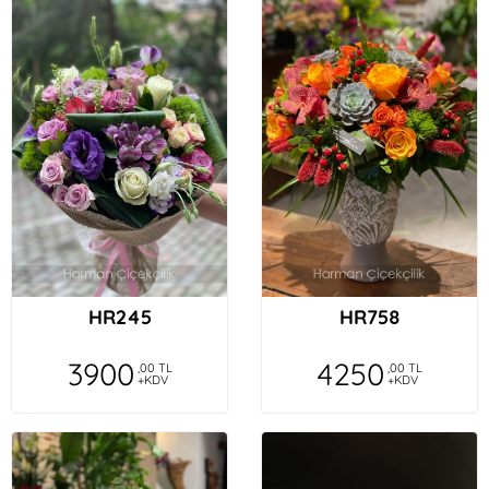
HR245
HR758
3900
4250
,00 TL
,00 TL
+KDV
+KDV