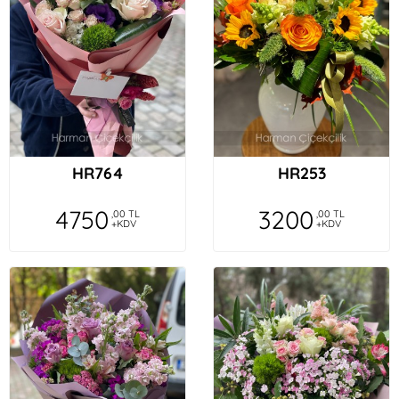
HR764
HR253
4750
3200
,00 TL
,00 TL
+KDV
+KDV