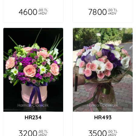
4600
7800
,00 TL
,00 TL
+KDV
+KDV
HR234
HR493
3200
3500
,00 TL
,00 TL
+KDV
+KDV