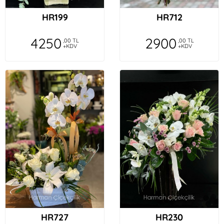
HR199
HR712
4250
2900
,00 TL
,00 TL
+KDV
+KDV
HR727
HR230