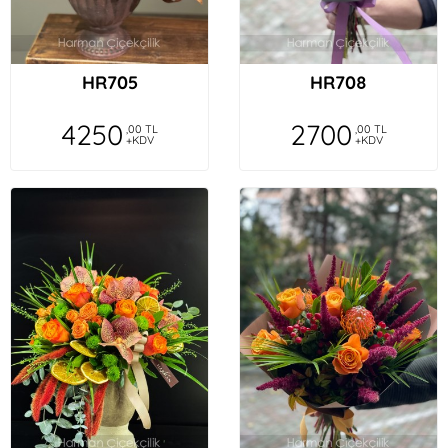
HR705
HR708
4250
2700
,00 TL
,00 TL
+KDV
+KDV