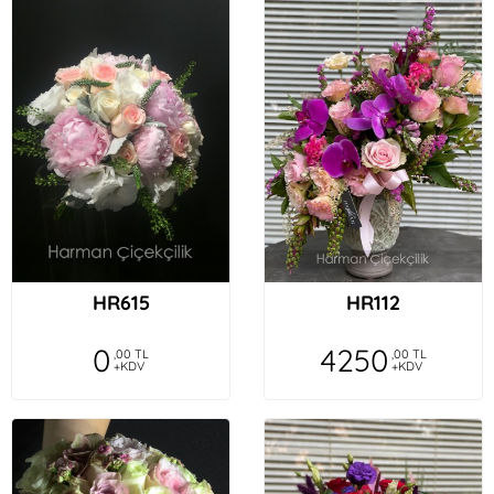
HR615
HR112
0
4250
,00 TL
,00 TL
+KDV
+KDV