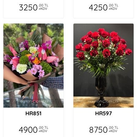
3250
4250
,00 TL
,00 TL
+KDV
+KDV
HR851
HR597
4900
8750
,00 TL
,00 TL
+KDV
+KDV