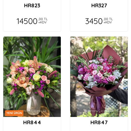
HR823
HR327
14500
3450
,00 TL
,00 TL
+KDV
+KDV
YENİ ÜRÜN
HR844
HR847