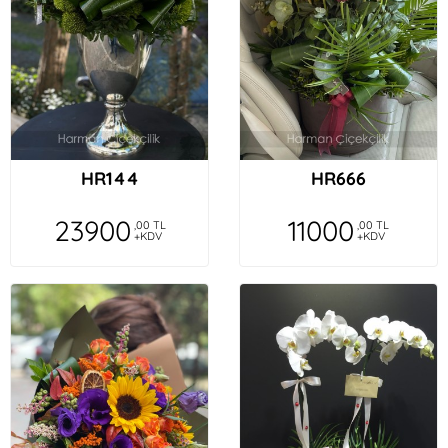
HR144
HR666
23900
11000
,00 TL
,00 TL
+KDV
+KDV