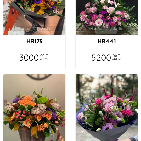
HR179
HR441
3000
5200
,00 TL
,00 TL
+KDV
+KDV