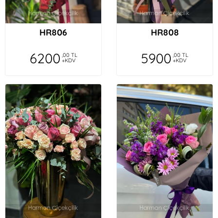
HR806
HR808
6200
5900
,00 TL
,00 TL
+KDV
+KDV