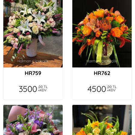
HR759
HR762
3500
4500
,00 TL
,00 TL
+KDV
+KDV