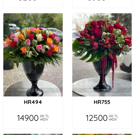
HR494
HR755
14900
12500
,00 TL
,00 TL
+KDV
+KDV