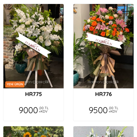
YENİ ÜRÜN
HR775
HR776
9000
9500
,00 TL
,00 TL
+KDV
+KDV