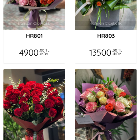
HR801
HR803
4900
13500
,00 TL
,00 TL
+KDV
+KDV