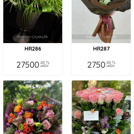
HR286
HR287
27500
2750
,00 TL
,00 TL
+KDV
+KDV