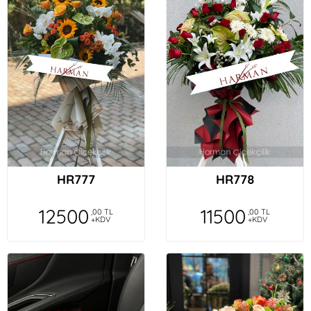
HR777
HR778
12500
11500
,00 TL
,00 TL
+KDV
+KDV