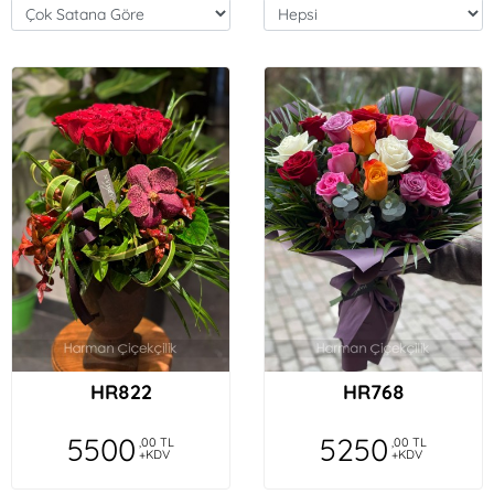
HR822
HR768
5500
5250
,00 TL
,00 TL
+KDV
+KDV