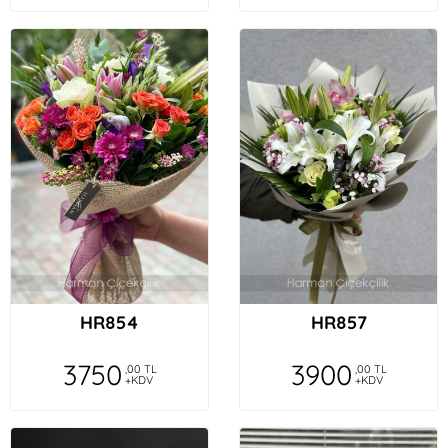
HR854
HR857
3750
3900
,00 TL
,00 TL
+KDV
+KDV