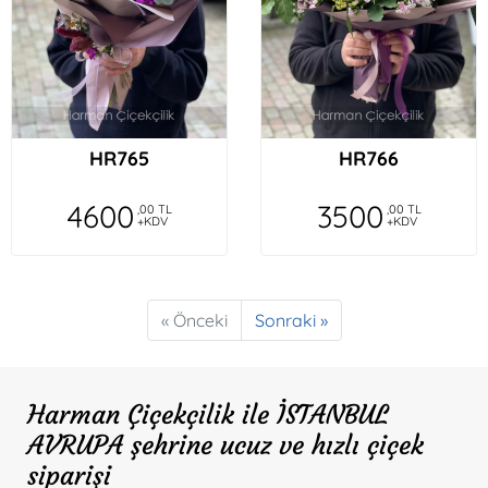
HR765
HR766
4600
3500
,00 TL
,00 TL
+KDV
+KDV
« Önceki
Sonraki »
Harman Çiçekçilik ile İSTANBUL
AVRUPA şehrine ucuz ve hızlı çiçek
siparişi