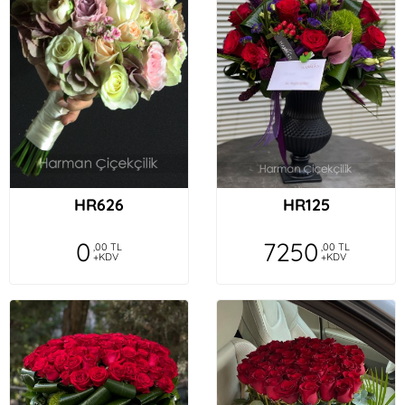
HR626
HR125
0
7250
,00 TL
,00 TL
+KDV
+KDV