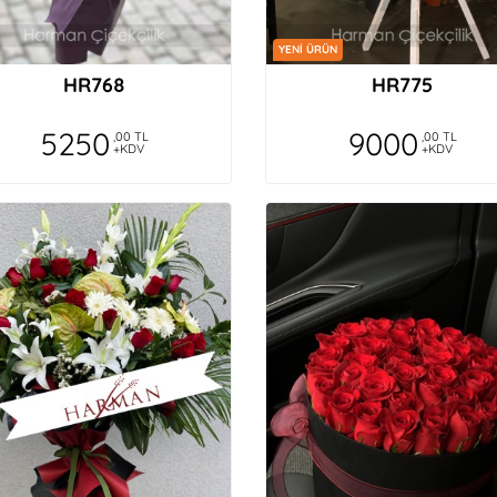
YENİ ÜRÜN
HR768
HR775
5250
9000
,00 TL
,00 TL
+KDV
+KDV