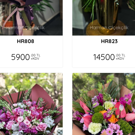
HR808
HR823
5900
14500
,00 TL
,00 TL
+KDV
+KDV