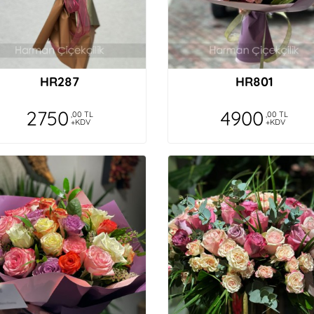
HR287
HR801
2750
4900
,00 TL
,00 TL
+KDV
+KDV