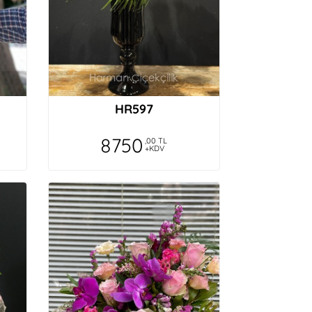
HR597
8750
,00 TL
+KDV