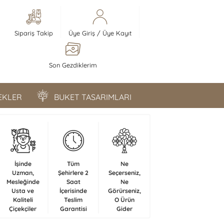
Sipariş Takip
Üye Giriş
/
Üye Kayıt
Son Gezdiklerim
ÇEKLER
BUKET TASARIMLARI
İşinde
Tüm
Ne
Uzman,
Şehirlere 2
Seçerseniz,
Mesleğinde
Saat
Ne
Usta ve
İçerisinde
Görürseniz,
Kaliteli
Teslim
O Ürün
Çiçekçiler
Garantisi
Gider