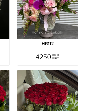
HR112
4250
,00 TL
+KDV