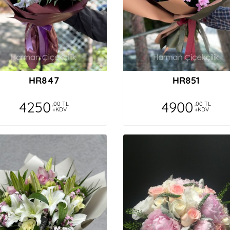
HR847
HR851
4250
4900
,00 TL
,00 TL
+KDV
+KDV