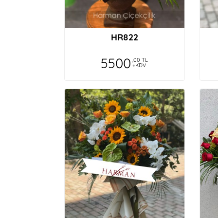
HR822
5500
,00 TL
+KDV