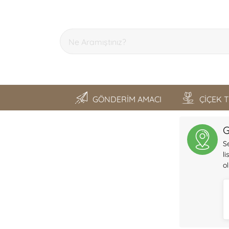
GÖNDERİM AMACI
ÇİÇEK 
SON GEZDİKLERİM
G
S
l
o