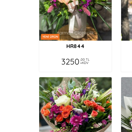
YENİ ÜRÜN
HR844
3250
,00 TL
+KDV