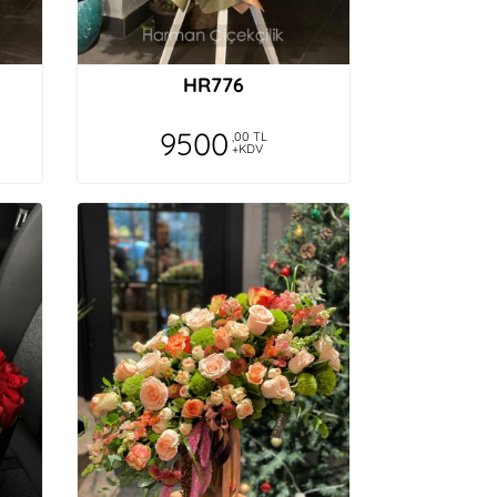
HR776
9500
,00 TL
+KDV