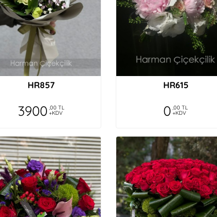
HR857
HR615
3900
0
,00 TL
,00 TL
+KDV
+KDV