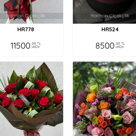
HR778
HR524
11500
8500
,00 TL
,00 TL
+KDV
+KDV