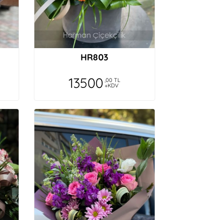
HR803
13500
,00 TL
+KDV