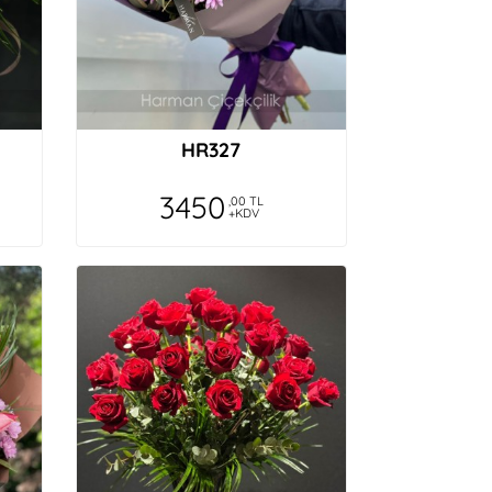
HR327
3450
,00 TL
+KDV