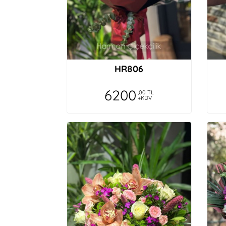
HR806
6200
,00 TL
+KDV