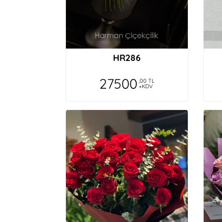
HR286
27500
,00 TL
+KDV