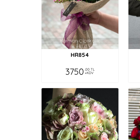
HR854
3750
,00 TL
+KDV