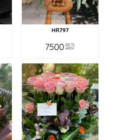
HR797
7500
,00 TL
+KDV