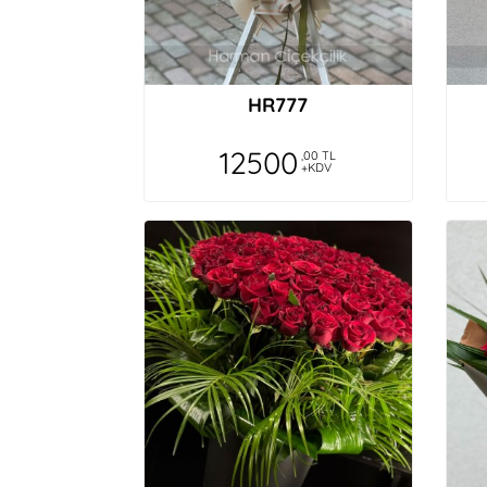
HR777
12500
,00 TL
+KDV