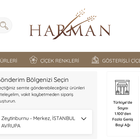
TÜRLERİ
ÇİÇEK RENKLERİ
GÖSTERİŞLİ Çİ
önderim Bölgenizi Seçin
eçtiğiniz semte gönderebileceğiniz ürünleri
isteleyelim, vakit kaybetmeden sipariş
luşturun.
Türkiye'de
Sayısı
1.100'den
Zeytinburnu - Merkez, İSTANBUL
Fazla Geniş
AVRUPA
Bayi Ağı