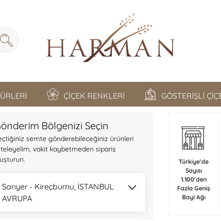
TÜRLERİ
ÇİÇEK RENKLERİ
GÖSTERİŞLİ Çİ
önderim Bölgenizi Seçin
eçtiğiniz semte gönderebileceğiniz ürünleri
isteleyelim, vakit kaybetmeden sipariş
luşturun.
Türkiye'de
Sayısı
1.100'den
Sarıyer - Kireçburnu, İSTANBUL
Fazla Geniş
AVRUPA
Bayi Ağı