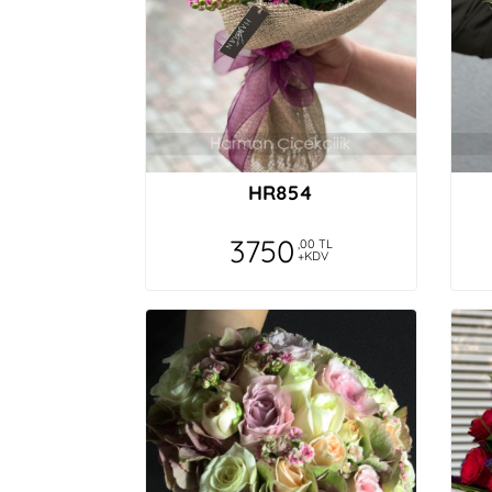
HR854
3750
,00 TL
+KDV