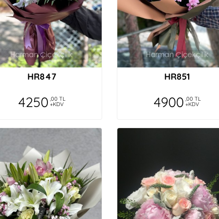
HR847
HR851
4250
4900
,00 TL
,00 TL
+KDV
+KDV