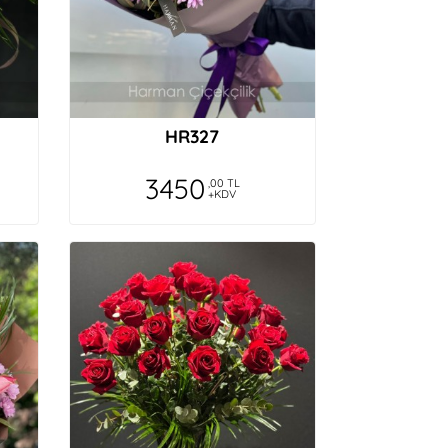
HR327
3450
,00 TL
+KDV