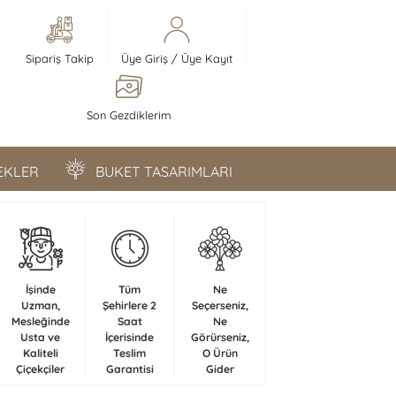
Sipariş Takip
Üye Giriş
/
Üye Kayıt
Son Gezdiklerim
ÇEKLER
BUKET TASARIMLARI
İşinde
Tüm
Ne
Uzman,
Şehirlere 2
Seçerseniz,
Mesleğinde
Saat
Ne
Usta ve
İçerisinde
Görürseniz,
Kaliteli
Teslim
O Ürün
Çiçekçiler
Garantisi
Gider