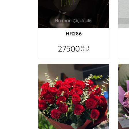
HR286
27500
,00 TL
+KDV