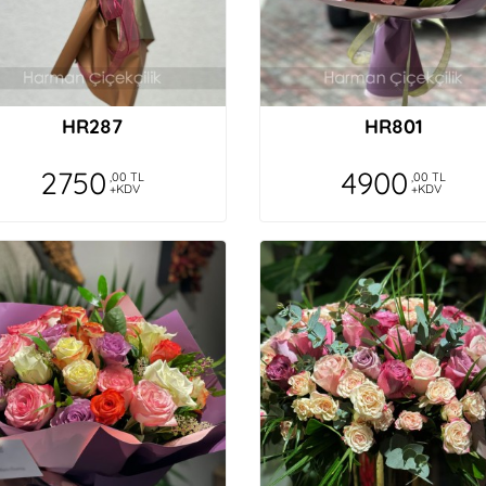
HR287
HR801
2750
4900
,00 TL
,00 TL
+KDV
+KDV