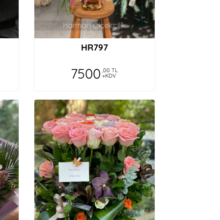
HR797
7500
,00 TL
+KDV