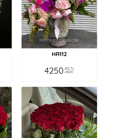
HR112
4250
,00 TL
+KDV