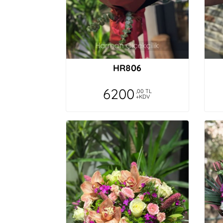
HR806
6200
,00 TL
+KDV