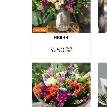
YENİ ÜRÜN
HR844
3250
,00 TL
+KDV