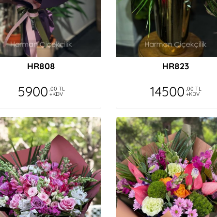
HR808
HR823
5900
14500
,00 TL
,00 TL
+KDV
+KDV