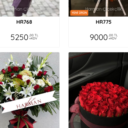
YENİ ÜRÜN
HR768
HR775
5250
9000
,00 TL
,00 TL
+KDV
+KDV