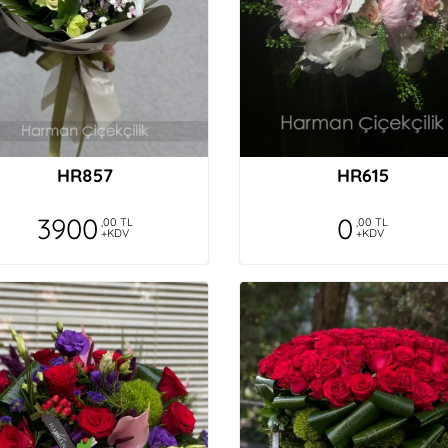
HR857
HR615
3900
0
,00 TL
,00 TL
+KDV
+KDV