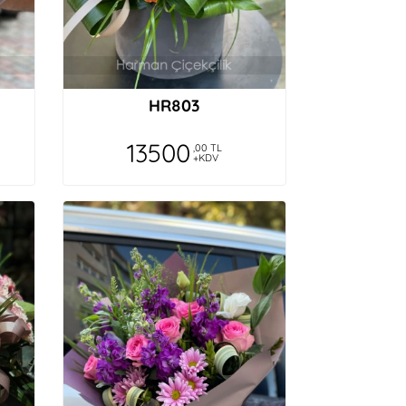
HR803
13500
,00 TL
+KDV