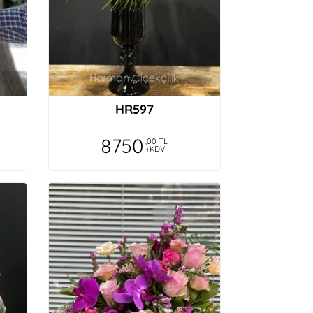
HR597
8750
,00 TL
+KDV