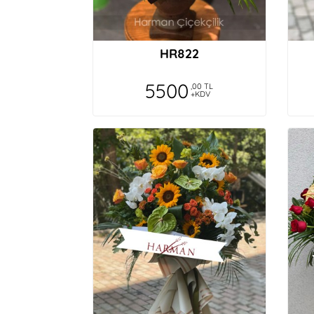
HR822
5500
,00 TL
+KDV