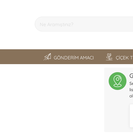
GÖNDERİM AMACI
ÇİÇEK 
SON GEZDİKLERİM
G
S
l
o