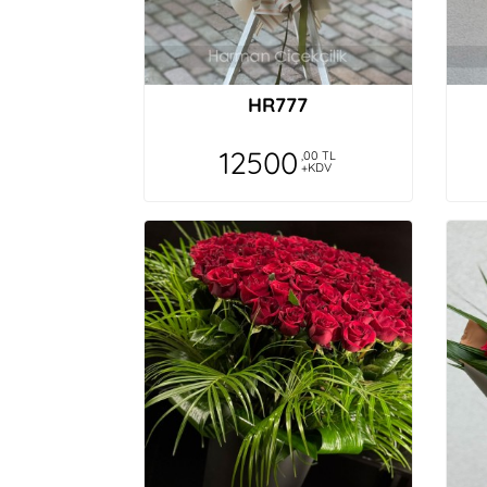
HR777
12500
,00 TL
+KDV