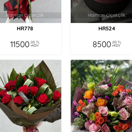
HR778
HR524
11500
8500
,00 TL
,00 TL
+KDV
+KDV